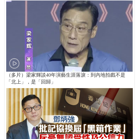
（多片）梁家輝談40年演藝生涯落淚：到內地拍戲不是
「北上」，是「回歸」