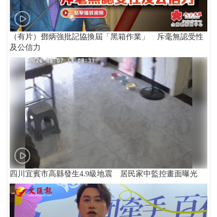
（有片）鄧炳強批記協換屆「黑箱作業」 斥毫無認受性
及公信力
四川宜賓市高縣發生4.9級地震 居民家中監控畫面曝光