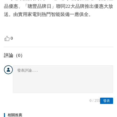
品優惠、「聰豐品牌日」聯同22大品牌推出優惠大放
送。由實用家電到熱門智能裝備一應俱全。
0
評論（
0
）
0
/ 255
發表
相關推薦