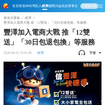
首頁
香港
神州
灣區人
經濟
國際
評論
視頻
軍事
文化
娛樂
生活
教育
體
下載客戶端
香港文匯報
經濟
豐澤加入電商大戰 推「12雙送」「30日包退包換」等服務
豐澤加入電商大戰 推「12雙
送」「30日包退包換」等服務
2026-06-03 19:01:00
經濟
字號