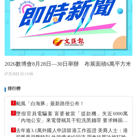
2026數博會8月28日—30日舉辦 布展面積6萬平方米
07月28日 02:13:08
排行榜
1
颱風「白海豚」最新路徑公布！
2
墮假官員電騙案 富婆被當「提款機」失近6900萬
「內地公安」來電聲稱其干犯洗黑錢罪 要求轉賬到
指定戶口作「保證金」
3
去年逾3.1萬外國人申請留港工作簽證 美裔人士：港