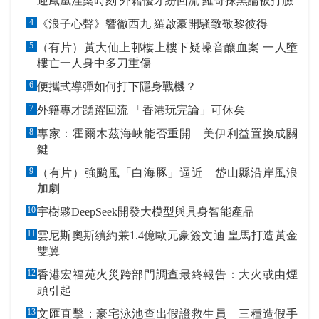
迎鳳凰涅槃時刻 外籍優才紛回流 羅奇抹黑論被打臉
4
《浪子心聲》響徹西九 羅啟豪開騷致敬黎彼得
5
（有片）黃大仙上邨樓上樓下疑噪音釀血案 一人墮
樓亡一人身中多刀重傷
6
便攜式導彈如何打下隱身戰機？
7
外籍專才踴躍回流 「香港玩完論」可休矣
8
專家：霍爾木茲海峽能否重開 美伊利益置換成關
鍵
9
（有片）強颱風「白海豚」逼近 岱山縣沿岸風浪
加劇
10
宇樹夥DeepSeek開發大模型與具身智能產品
11
雲尼斯奧斯續約兼1.4億歐元豪簽文迪 皇馬打造黃金
雙翼
12
香港宏福苑火災跨部門調查最終報告：大火或由煙
頭引起
13
文匯直擊：豪宅泳池查出假證救生員 三種造假手