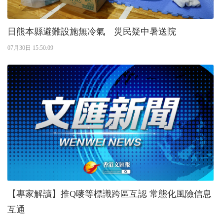
日熊本縣避難設施無冷氣 災民疑中暑送院
07月30日 15:50:09
【專家解讀】推Q嘜等標識跨區互認 常態化風險信息
互通