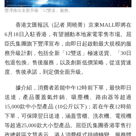
豐澤推出全新升級「12雙送」服務。
香港文匯報訊（記者 周曉菁）京東MALL即將在
6月18日入駐香港，有望撼動本地家電零售市場。屈
臣氏集團旗下豐澤宣布，由即日起啟動最大規模的服
務升級計劃，包括全新「12雙送」極速送貨、「30日
包退包換」售後服務，以及創新低價策略，從送貨速
度、售後承諾，到定價全面升級。
據介紹，消費者若能中午12時前下單，最快即日
送達，產品覆蓋氣炸鍋、吸塵機、路由器等超過
15,000款中小型產品 (10公斤以下)；若在午夜12時前
下單，可保障翌日送達，涵蓋雪櫃、洗衣機、電視機
等超過25,000款大小型產品。屈臣氏集團香港零售行
政總裁區文慧表示，港人消費模式持續轉變，服務體