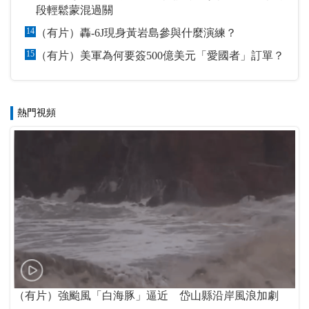
段輕鬆蒙混過關
14
（有片）轟-6J現身黃岩島參與什麼演練？
15
（有片）美軍為何要簽500億美元「愛國者」訂單？
熱門視頻
（有片）強颱風「白海豚」逼近 岱山縣沿岸風浪加劇