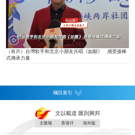
（有片）台灣歌手和北京小朋友共唱《如願》 感受接棒
式傳承力量
欄目索引
首頁
文以載道 匯則興邦
香港
文匯報
香港仔
海外版
神州
灣區生活
灣區企業
灣區文化
灣區旅遊
灣區人