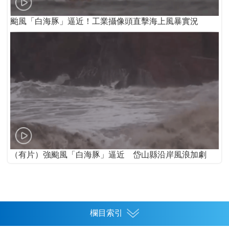
颱風「白海豚」逼近！工業攝像頭直擊海上風暴實況
（有片）強颱風「白海豚」逼近 岱山縣沿岸風浪加劇
欄目索引