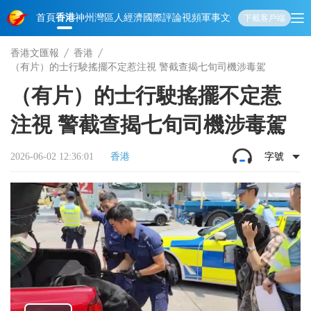
首頁
香港
神州
灣區人
經濟
國際
評論
視頻
軍事
文化
娛樂
生活
教育
體
下載客戶端
香港文匯報
香港
（有片）的士行駛搖擺不定惹注視 警截查揭七旬司機涉毒駕
（有片）的士行駛搖擺不定惹
注視 警截查揭七旬司機涉毒駕
2026-06-02 12:36:01
香港
字號