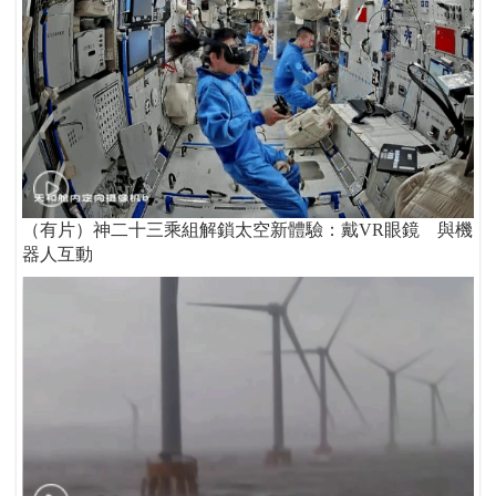
（有片）神二十三乘組解鎖太空新體驗：戴VR眼鏡 與機
器人互動