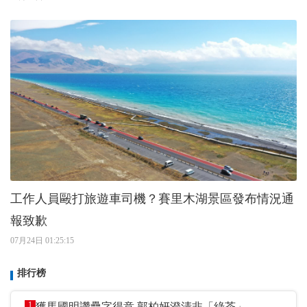
工作人員毆打旅遊車司機？賽里木湖景區發布情況通
報致歉
07月24日 01:25:15
排行榜
1
獲馬國明讚疊字得意 郭柏妍澄清非「綠茶」