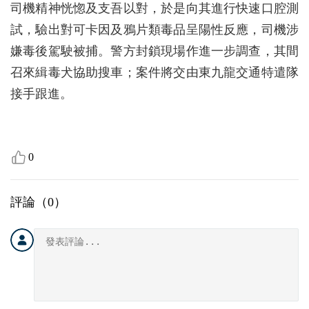
司機精神恍惚及支吾以對，於是向其進行快速口腔測
試，驗出對可卡因及鴉片類毒品呈陽性反應，司機涉
嫌毒後駕駛被捕。警方封鎖現場作進一步調查，其間
召來緝毒犬協助搜車；案件將交由東九龍交通特遣隊
接手跟進。
0
評論（
0
）