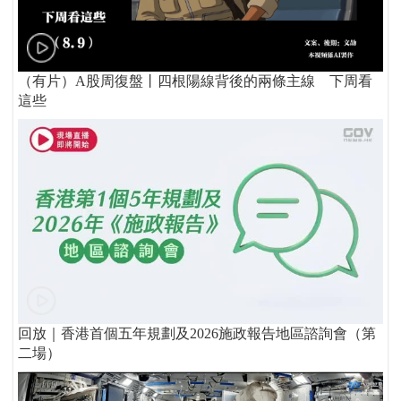
（有片）A股周復盤丨四根陽線背後的兩條主線 下周看
這些
回放｜香港首個五年規劃及2026施政報告地區諮詢會（第
二場）