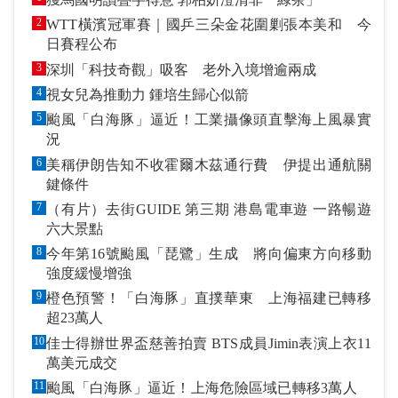
2
WTT橫濱冠軍賽｜國乒三朵金花圍剿張本美和 今
日賽程公布
3
深圳「科技奇觀」吸客 老外入境增逾兩成
4
視女兒為推動力 鍾培生歸心似箭
5
颱風「白海豚」逼近！工業攝像頭直擊海上風暴實
況
6
美稱伊朗告知不收霍爾木茲通行費 伊提出通航關
鍵條件
7
（有片）去街GUIDE 第三期 港島電車遊 一路暢遊
六大景點
8
今年第16號颱風「琵鷺」生成 將向偏東方向移動
強度緩慢增強
9
橙色預警！「白海豚」直撲華東 上海福建已轉移
超23萬人
10
佳士得辦世界盃慈善拍賣 BTS成員Jimin表演上衣11
萬美元成交
11
颱風「白海豚」逼近！上海危險區域已轉移3萬人