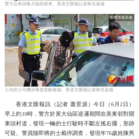
警方召來緝毒犬協助搜車。香港文匯報記者林兆崙攝
七旬的士司機涉毒後駕駛被捕。香港文匯報記者林兆崙攝
香港文匯報訊（記者 蕭景源）今日（6月2日）
早上約10時，警方於黃大仙區巡邏期間在美東邨對開
東頭村道，發現一輛的士行駛時不斷左搖右擺，形跡
可疑。警員隨即將的士截停調查，發現年76歲姓陳男