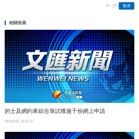
0
/ 255
發表
相關推薦
的士及網約車綜合筆試獲逾千份網上申請
08月03日 20:45:57