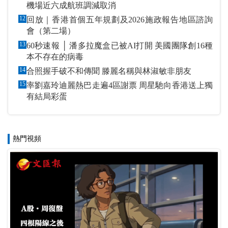
機場近六成航班調減取消
12
回放｜香港首個五年規劃及2026施政報告地區諮詢
會（第二場）
13
60秒速報 │ 潘多拉魔盒已被AI打開 美國團隊創16種
本不存在的病毒
14
合照握手破不和傳聞 滕麗名稱與林淑敏非朋友
15
率劉嘉玲迪麗熱巴走遍4區謝票 周星馳向香港送上獨
有結局彩蛋
熱門視頻