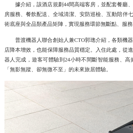
據介紹，該酒店規劃44間高端客房，並配套餐廳
房服務、餐飲配送、全域清潔、安防巡檢、互動陪伴
術底座與全品類產品矩陣，實現服務環節無斷點、服務
普渡機器人聯合創始人兼CTO郭璁介紹，各類機
店降本增效，也能保障服務品質穩定。入住此處，從
器人完成，遊客可體驗到24小時不間斷智能服務、
「無影無蹤、卻無微不至」的未來旅居體驗。