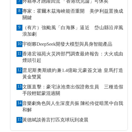
7
外籍專才踴躍回流 「香港玩完論」可休矣
8
專家：霍爾木茲海峽能否重開 美伊利益置換成
關鍵
9
（有片）強颱風「白海豚」逼近 岱山縣沿岸風
浪加劇
10
宇樹夥DeepSeek開發大模型與具身智能產品
11
香港宏福苑火災跨部門調查最終報告：大火或由
煙頭引起
12
雲尼斯奧斯續約兼1.4億歐元豪簽文迪 皇馬打造
黃金雙翼
13
文匯直擊：豪宅泳池查出假證救生員 三種造假
手段輕鬆蒙混過關
14
音樂劇角色與人生深度共振 陳松伶從暗黑中自我
和解
15
黃德斌談善言打匹克球玩到凌晨