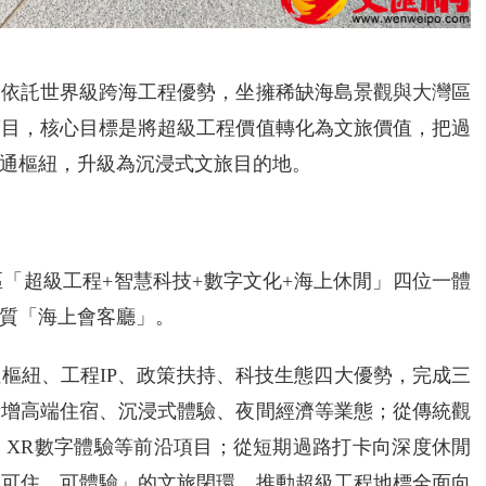
島依託世界級跨海工程優勢，坐擁稀缺海島景觀與大灣區
項目，核心目標是將超級工程價值轉化為文旅價值，把過
通樞紐，升級為沉浸式文旅目的地。
「超級工程+智慧科技+數字文化+海上休閒」四位一體
質「海上會客廳」。
樞紐、工程IP、政策扶持、科技生態四大優勢，完成三
新增高端住宿、沉浸式體驗、夜間經濟等業態；從傳統觀
、XR數字體驗等前沿項目；從短期過路打卡向深度休閒
、可住、可體驗」的文旅閉環，推動超級工程地標全面向