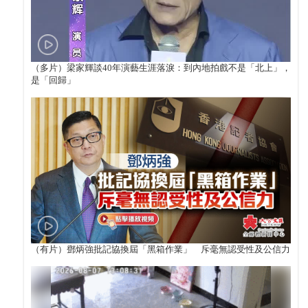
（多片）梁家輝談40年演藝生涯落淚：到內地拍戲不是「北上」，
是「回歸」
（有片）鄧炳強批記協換屆「黑箱作業」 斥毫無認受性及公信力