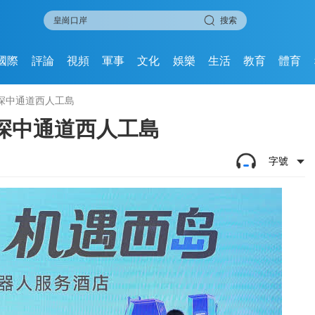
搜索
國際
評論
視頻
軍事
文化
娛樂
生活
教育
體育
深中通道西人工島
深中通道西人工島
字號