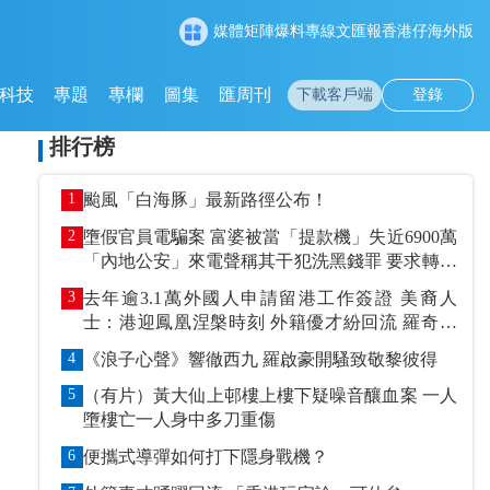
媒體矩陣
爆料專線
文匯報
香港仔
海外版
科技
專題
專欄
圖集
匯周刊
下載客戶端
登錄
排行榜
1
颱風「白海豚」最新路徑公布！
2
墮假官員電騙案 富婆被當「提款機」失近6900萬
「內地公安」來電聲稱其干犯洗黑錢罪 要求轉賬
到指定戶口作「保證金」
3
去年逾3.1萬外國人申請留港工作簽證 美裔人
士：港迎鳳凰涅槃時刻 外籍優才紛回流 羅奇抹
黑論被打臉
4
《浪子心聲》響徹西九 羅啟豪開騷致敬黎彼得
5
（有片）黃大仙上邨樓上樓下疑噪音釀血案 一人
墮樓亡一人身中多刀重傷
6
便攜式導彈如何打下隱身戰機？