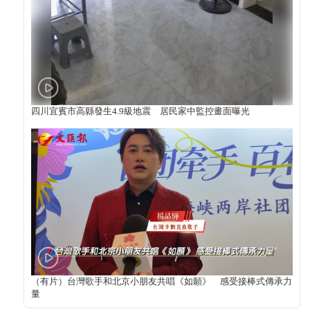
四川宜賓市高縣發生4.9級地震 居民家中監控畫面曝光
（有片）台灣歌手和北京小朋友共唱《如願》 感受接棒式傳承力
量