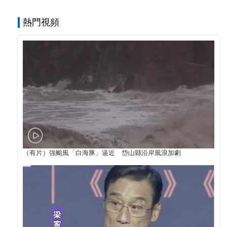
熱門視頻
（有片）強颱風「白海豚」逼近 岱山縣沿岸風浪加劇