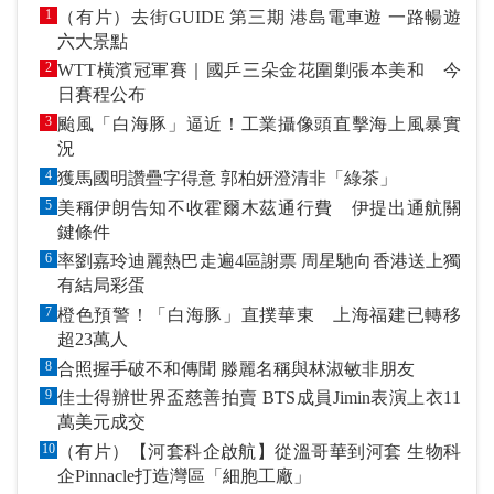
1
（有片）去街GUIDE 第三期 港島電車遊 一路暢遊
六大景點
2
WTT橫濱冠軍賽｜國乒三朵金花圍剿張本美和 今
日賽程公布
3
颱風「白海豚」逼近！工業攝像頭直擊海上風暴實
況
4
獲馬國明讚疊字得意 郭柏妍澄清非「綠茶」
5
美稱伊朗告知不收霍爾木茲通行費 伊提出通航關
鍵條件
6
率劉嘉玲迪麗熱巴走遍4區謝票 周星馳向香港送上獨
有結局彩蛋
7
橙色預警！「白海豚」直撲華東 上海福建已轉移
超23萬人
8
合照握手破不和傳聞 滕麗名稱與林淑敏非朋友
9
佳士得辦世界盃慈善拍賣 BTS成員Jimin表演上衣11
萬美元成交
10
（有片）【河套科企啟航】從溫哥華到河套 生物科
企Pinnacle打造灣區「細胞工廠」