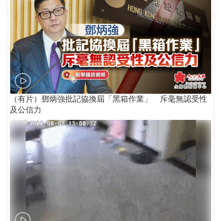
（有片）鄧炳強批記協換屆「黑箱作業」 斥毫無認受性
及公信力