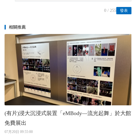
0
/ 255
發表
相關推薦
(有片)浸大沉浸式裝置「eMBody—流光起舞」於大館
免費展出
07月20日 09:55:00