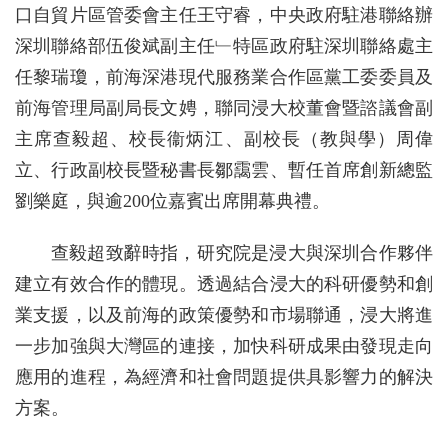
口自貿片區管委會主任王守睿，中央政府駐港聯絡辦
深圳聯絡部伍俊斌副主任﹂特區政府駐深圳聯絡處主
任黎瑞瓊，前海深港現代服務業合作區黨工委委員及
前海管理局副局長文娉，聯同浸大校董會暨諮議會副
主席查毅超、校長衞炳江、副校長（教與學）周偉
立、行政副校長暨秘書長鄒靄雲、暫任首席創新總監
劉樂庭，與逾200位嘉賓出席開幕典禮。
查毅超致辭時指，研究院是浸大與深圳合作夥伴
建立有效合作的體現。透過結合浸大的科研優勢和創
業支援，以及前海的政策優勢和市場聯通，浸大將進
一步加強與大灣區的連接，加快科研成果由發現走向
應用的進程，為經濟和社會問題提供具影響力的解決
方案。