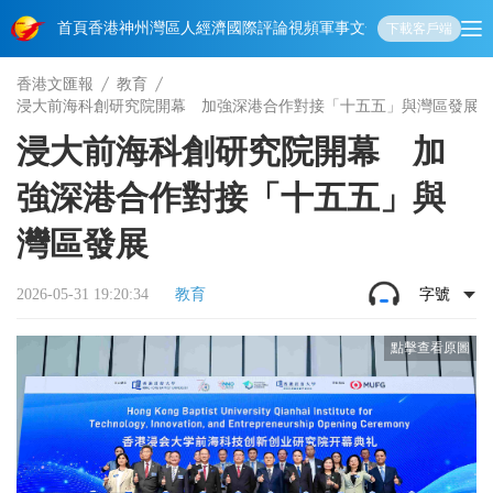
首頁
香港
神州
灣區人
經濟
國際
評論
視頻
軍事
文化
娛樂
生活
教育
體
下載客戶端
香港文匯報
教育
浸大前海科創研究院開幕 加強深港合作對接「十五五」與灣區發展
浸大前海科創研究院開幕 加
強深港合作對接「十五五」與
灣區發展
2026-05-31 19:20:34
教育
字號