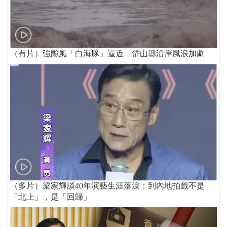
（有片）強颱風「白海豚」逼近 岱山縣沿岸風浪加劇
（多片）梁家輝談40年演藝生涯落淚：到內地拍戲不是
「北上」，是「回歸」