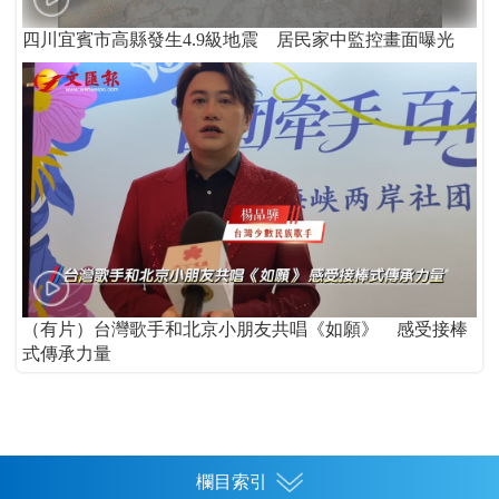
四川宜賓市高縣發生4.9級地震 居民家中監控畫面曝光
（有片）台灣歌手和北京小朋友共唱《如願》 感受接棒
式傳承力量
欄目索引