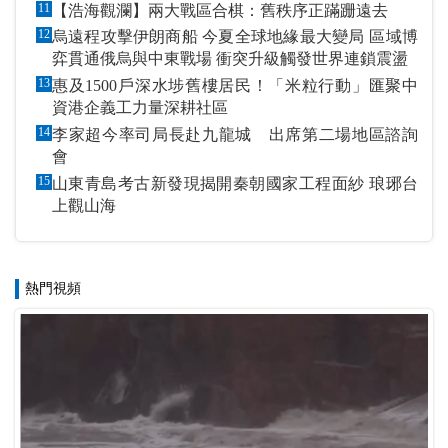
11
【浩海觀瀾】兩大戰區合棋：舊秩序正蹣跚遠去
12
烏遠程攻擊伊朗商船 今夏全球地緣最大變局 區域博
弈貫通俄烏與中東戰場 衝突升級觸發世界連鎖震盪
13
惠及1500戶深水埗舊樓居民！「米粒行動」匯聚中
資港企義工力量深耕社區
14
李家超今率司局長赴九龍城 出席第二場地區諮詢
會
15
山東青島考古新發現揭開秦朝國家工程面紗 琅琊台
上觀山海
熱門視頻