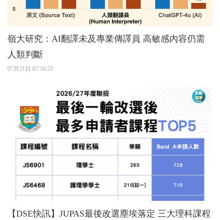
嶺大研究：AI翻譯未及專業傳譯員 高敏感內容仍需
人類判斷
07月21日 07:16:53
【DSE快訊】JUPAS最後改選塵埃落定 三大理科課程