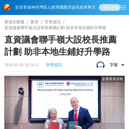
首頁
香港
神州
灣區人
經濟
國際
評論
視頻
軍事
文化
娛樂
生活
教育
體
下載客戶端
香港文匯報
教育
升學資訊
直資議會聯手嶺大設校長推薦計劃 助非本地生鋪好升學路
直資議會聯手嶺大設校長推薦
計劃 助非本地生鋪好升學路
2026-05-20 19:24:13
升學資訊
字號