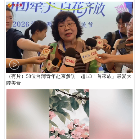
（有片）58位台灣青年赴京參訪 超1/3「首來族」最愛大
陸美食