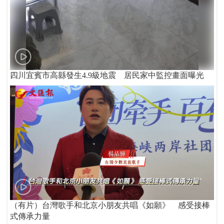
四川宜賓市高縣發生4.9級地震 居民家中監控畫面曝光
（有片）台灣歌手和北京小朋友共唱《如願》 感受接棒
式傳承力量