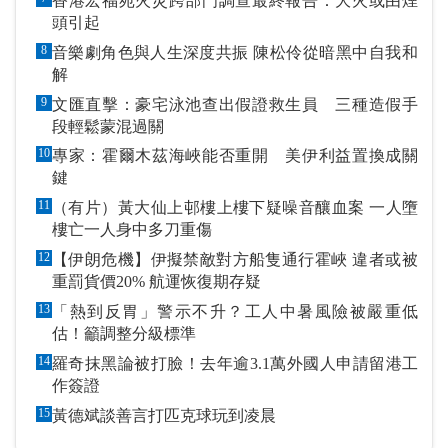
香港宏福苑火災跨部門調查最終報告：大火或由煙
頭引起
8
音樂劇角色與人生深度共振 陳松伶從暗黑中自我和
解
9
文匯直擊：豪宅泳池查出假證救生員 三種造假手
段輕鬆蒙混過關
10
專家：霍爾木茲海峽能否重開 美伊利益置換成關
鍵
11
（有片）黃大仙上邨樓上樓下疑噪音釀血案 一人墮
樓亡一人身中多刀重傷
12
【伊朗危機】伊擬禁敵對方船隻通行霍峽 違者或被
重罰貨價20% 航運恢復期存疑
13
「熱到反胃」警示不升？工人中暑風險被嚴重低
估！籲調整分級標準
14
羅奇抹黑論被打臉！去年逾3.1萬外國人申請留港工
作簽證
15
黃德斌談善言打匹克球玩到凌晨