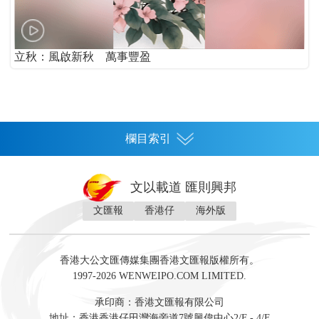
立秋：風啟新秋 萬事豐盈
欄目索引
首頁
文以載道 匯則興邦
香港
文匯報
香港仔
海外版
神州
灣區生活
灣區企業
灣區文化
灣區旅遊
灣區人
灣區人才
灣區政策
灣區服務易
經濟
財經
地產
投資
財評
數字經濟
經湋論
香港大公文匯傳媒集團香港文匯報版權所有。
國際
1997-2026 WENWEIPO.COM LIMITED.
評論
社評
評論
快評
來論
視頻
新聞
訪談
直播
經湋論
承印商：香港文匯報有限公司
軍事
地址：香港香港仔田灣海旁道7號興偉中心2/F - 4/F