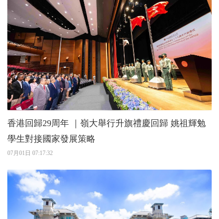
香港回歸29周年 ｜嶺大舉行升旗禮慶回歸 姚祖輝勉
學生對接國家發展策略
07月01日 07:17:32