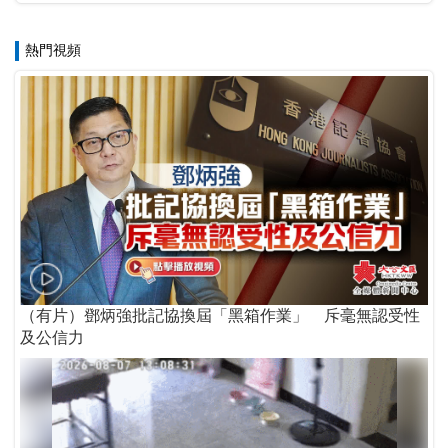
熱門視頻
（有片）鄧炳強批記協換屆「黑箱作業」 斥毫無認受性
及公信力