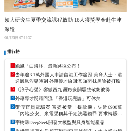
嶺大研究生夏季交流課程啟動 18人獲獎學金赴牛津
深造
06月25日 07:14:37
排行榜
1
颱風「白海豚」最新路徑公布！
2
去年逾3.1萬外國人申請留港工作簽證 美裔人士：港
迎鳳凰涅槃時刻 外籍優才紛回流 羅奇抹黑論被打臉
3
《浪子心聲》響徹西九 羅啟豪開騷致敬黎彼得
4
外籍專才踴躍回流 「香港玩完論」可休矣
5
墮假官員電騙案 富婆被當「提款機」失近6900萬
「內地公安」來電聲稱其干犯洗黑錢罪 要求轉賬到
指定戶口作「保證金」
6
宇樹夥DeepSeek開發大模型與具身智能產品
7