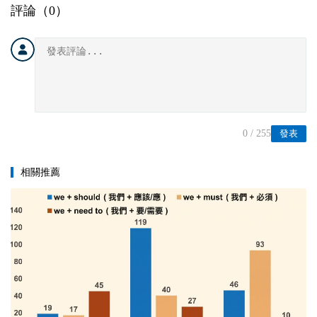
評論（
0
）
0
/ 255
發表
相關推薦