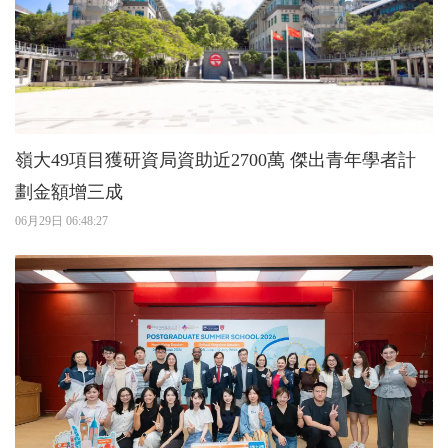
嶺大49項目獲研資局資助近2700萬 傑出青年學者計
劃金額增三成
06月29日 06:48:27