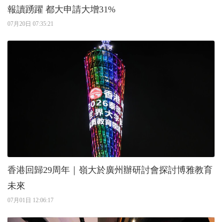
報讀踴躍 都大申請大增31%
07月20日 07:35:21
香港回歸29周年｜嶺大於廣州辦研討會探討博雅教育
未來
07月01日 12:06:17