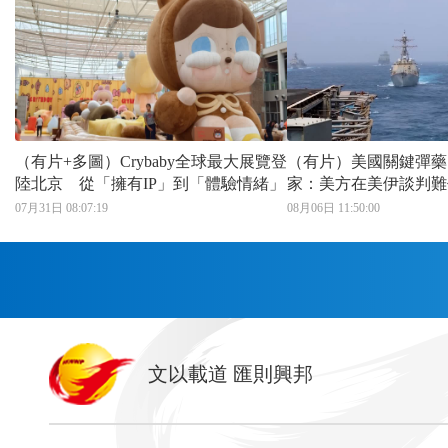
（有片+多圖）Crybaby全球最大展覽登
（有片）美國關鍵彈藥
陸北京 從「擁有IP」到「體驗情緒」
家：美方在美伊談判難
07月31日 08:07:19
08月06日 11:50:00
首頁
文以載道 匯則興邦
香港
神州
灣區生活
灣區企業
灣區文化
灣區旅遊
灣區人