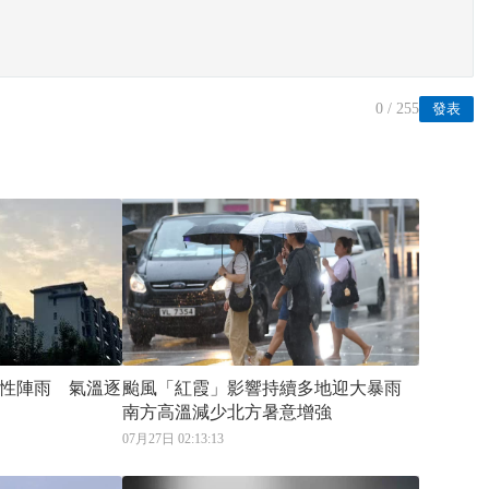
0
/ 255
發表
性陣雨 氣溫逐
颱風「紅霞」影響持續多地迎大暴雨
南方高溫減少北方暑意增強
07月27日 02:13:13