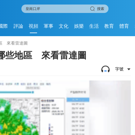
搜索
國際
評論
視頻
軍事
文化
娛樂
生活
教育
體育
區 來看雷達圖
哪些地區 來看雷達圖
字號