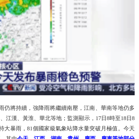
圍降雨仍將持續，強降雨將繼續南壓，江南、華南等地仍多
江漢、黃淮、華北等地；監測顯示，17日8時至18日8
現特大暴雨，81個國家級氣象站降水量突破月極值。今天
雨。其中
今天，江西、湖南、貴州、廣西、廣東等地部分