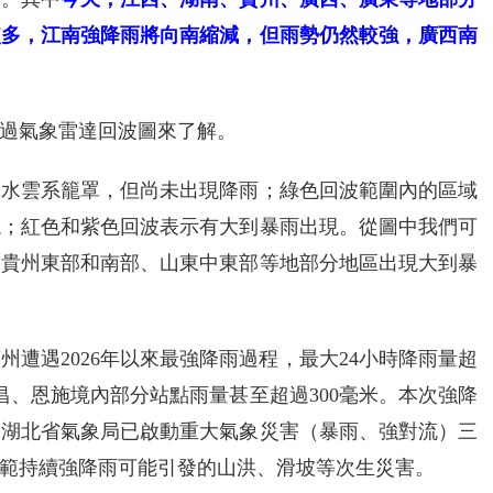
較多，江南強降雨將向南縮減，但雨勢仍然較強，廣西南
過氣象雷達回波圖來了解。
降水雲系籠罩，但尚未出現降雨；綠色回波範圍內的區域
現；紅色和紫色回波表示有大到暴雨出現。從圖中我們可
、貴州東部和南部、山東中東部等地部分地區出現大到暴
遭遇2026年以來最強降雨過程，最大24小時降雨量超
昌、恩施境內部分站點雨量甚至超過300毫米。本次強降
，湖北省氣象局已啟動重大氣象災害（暴雨、強對流）三
範持續強降雨可能引發的山洪、滑坡等次生災害。