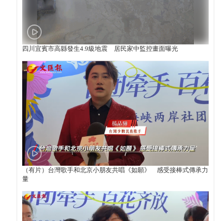
四川宜賓市高縣發生4.9級地震 居民家中監控畫面曝光
（有片）台灣歌手和北京小朋友共唱《如願》 感受接棒式傳承力
量