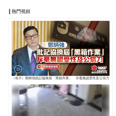
熱門視頻
（有片）鄧炳強批記協換屆「黑箱作業」 斥毫無認受性及公信力