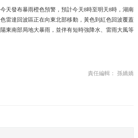
今天發布暴雨橙色預警，預計今天8時至明天8時，湖南
紅色雷達回波區正在向東北部移動，黃色到紅色回波覆蓋
岳陽東南部局地大暴雨，並伴有短時強降水、雷雨大風等
責任編輯：
孫嬌嬌