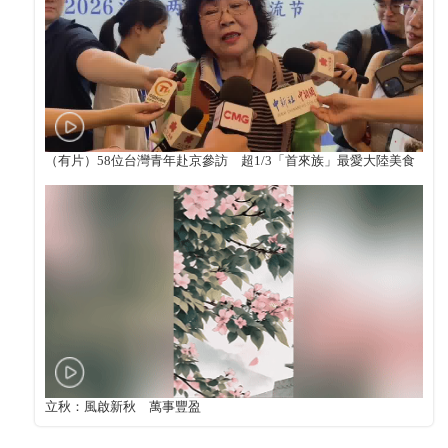
（有片）58位台灣青年赴京參訪 超1/3「首來族」最愛大陸美食
立秋：風啟新秋 萬事豐盈