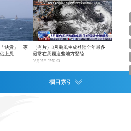
「缺貨」 專
（有片）8月颱風生成登陸全年最多
佔上風
最常在我國這些地方登陸
08月07日 07:52:03
欄目索引
專欄
灣區人才
灣區政策