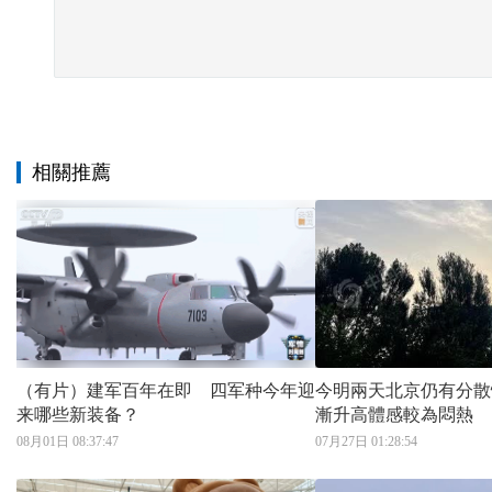
相關推薦
（有片）建军百年在即 四军种今年迎
今明兩天北京仍有分散
来哪些新装备？
漸升高體感較為悶熱
08月01日 08:37:47
07月27日 01:28:54