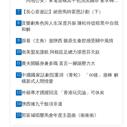
「內地公安」來電聲稱其干犯洗黑錢罪 要求轉賬
到指定戶口作「保證金」
7
【良心茶遊記】絕密馬特霍恩計劃（下）
8
音樂劇角色與人生深度共振 陳松伶從暗黑中自我
和解
9
跟着《主角》遊陝西 聽原生秦腔感受關中風情
10
南美盟友護航 阿根廷足總力撐恩芬天奴
11
農夫開騷身兼多職 直言一腳踢壓力大
12
中國國家話劇院重排《青蛇》 「00後」接棒 解
構新式人間情愛
13
外籍專才踴躍回流 「香港玩完論」可休矣
14
陝西擁九千餘項非遺
15
郭富城唱響馬會年度主題曲《衝衝衝》