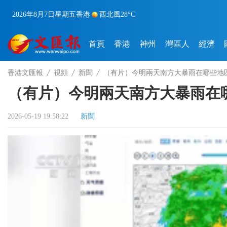
2026年8月7日
星期五
香港
西北風
28°C
首頁
香港
神州
灣區人
經濟
香港文匯報
視頻
新聞
（有片）今明兩天南方大暴雨在哪些地
（有片）今明兩天南方大暴雨在
2026-05-19 19:58:22
新聞