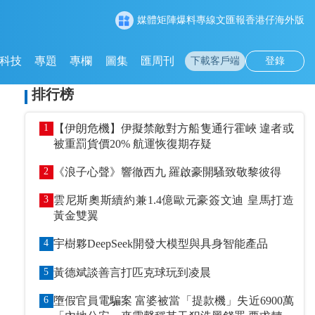
媒體矩陣
爆料專線
文匯報
香港仔
海外版
科技
專題
專欄
圖集
匯周刊
下載客戶端
登錄
排行榜
1
【伊朗危機】伊擬禁敵對方船隻通行霍峽 違者或
被重罰貨價20% 航運恢復期存疑
2
《浪子心聲》響徹西九 羅啟豪開騷致敬黎彼得
3
雲尼斯奧斯續約兼1.4億歐元豪簽文迪 皇馬打造
黃金雙翼
4
宇樹夥DeepSeek開發大模型與具身智能產品
5
黃德斌談善言打匹克球玩到凌晨
6
墮假官員電騙案 富婆被當「提款機」失近6900萬