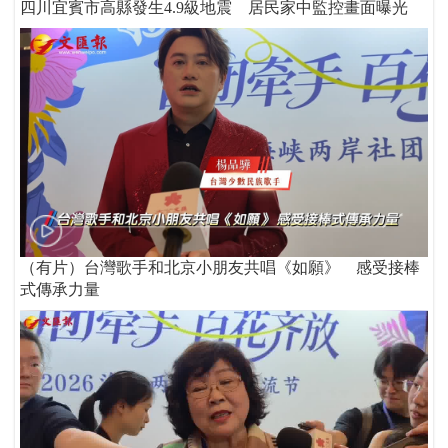
四川宜賓市高縣發生4.9級地震 居民家中監控畫面曝光
（有片）台灣歌手和北京小朋友共唱《如願》 感受接棒
式傳承力量