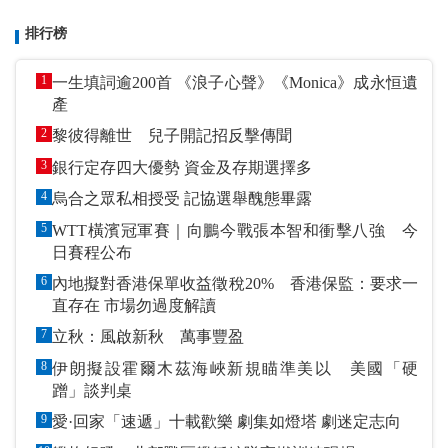
排行榜
1
一生填詞逾200首 《浪子心聲》《Monica》成永恒遺
產
2
黎彼得離世 兒子開記招反擊傳聞
3
銀行定存四大優勢 資金及存期選擇多
4
烏合之眾私相授受 記協選舉醜態畢露
5
WTT橫濱冠軍賽｜向鵬今戰張本智和衝擊八強 今
日賽程公布
6
內地擬對香港保單收益徵稅20% 香港保監：要求一
直存在 市場勿過度解讀
7
立秋：風啟新秋 萬事豐盈
8
伊朗擬設霍爾木茲海峽新規瞄準美以 美國「硬
蹭」談判桌
9
愛·回家「速遞」十載歡樂 劇集如燈塔 劇迷定志向