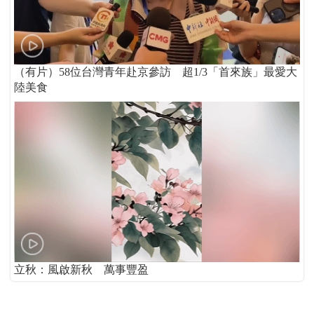
（有片）58位台灣青年赴京參訪 超1/3「首來族」最愛大
陸美食
立秋：風啟新秋 萬事豐盈