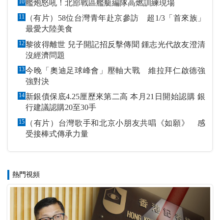
10
艦炮怒吼！北部戰區艦艇編隊高燃訓練現場
11
（有片）58位台灣青年赴京參訪 超1/3「首來族」
最愛大陸美食
12
黎彼得離世 兒子開記招反擊傳聞 鍾志光代故友澄清
沒經濟問題
13
今晚「奧迪足球峰會」壓軸大戰 維拉拜仁啟德強
強對決
14
新銀債保底4.25厘歷來第二高 本月21日開始認購 銀
行建議認購20至30手
15
（有片）台灣歌手和北京小朋友共唱《如願》 感
受接棒式傳承力量
熱門視頻