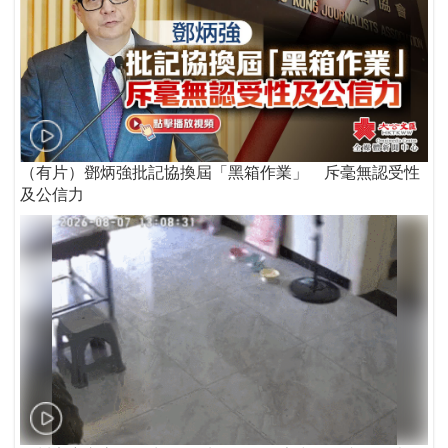
（有片）鄧炳強批記協換屆「黑箱作業」 斥毫無認受性
及公信力