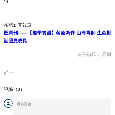
值。
相關新聞報道：
匯周刊——【趣學實踐】萌寵為伴 山海為師 生命對
話照見成長
責任編輯：
呂樹
0
評論（
0
）