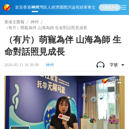
首頁
香港
神州
灣區人
經濟
國際
評論
視頻
軍事
文化
娛樂
生活
教育
體
下載客戶端
香港文匯報
神州
（有片）萌寵為伴 山海為師 生命對話照見成長
（有片）萌寵為伴 山海為師 生
命對話照見成長
2026-05-11 16:36:00
神州
字號