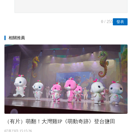
0
/ 255
發表
相關推薦
（有片）萌翻！大灣雞IP《萌動奇跡》登台鹽田
07月23日 15:15:26