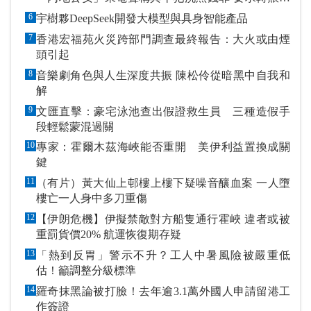
指定戶口作「保證金」
6
宇樹夥DeepSeek開發大模型與具身智能產品
7
香港宏福苑火災跨部門調查最終報告：大火或由煙
頭引起
8
音樂劇角色與人生深度共振 陳松伶從暗黑中自我和
解
9
文匯直擊：豪宅泳池查出假證救生員 三種造假手
段輕鬆蒙混過關
10
專家：霍爾木茲海峽能否重開 美伊利益置換成關
鍵
11
（有片）黃大仙上邨樓上樓下疑噪音釀血案 一人墮
樓亡一人身中多刀重傷
12
【伊朗危機】伊擬禁敵對方船隻通行霍峽 違者或被
重罰貨價20% 航運恢復期存疑
13
「熱到反胃」警示不升？工人中暑風險被嚴重低
估！籲調整分級標準
14
羅奇抹黑論被打臉！去年逾3.1萬外國人申請留港工
作簽證