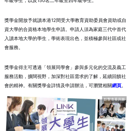
年級學生，以及150名二年級至四年級學生。
獎學金開放予就讀本港12間受大學教育資助委員會資助或自
資大學的合資格本地學生申請。申請人須為家庭三代中首代
入讀本地大學的學生，學術表現出色，並積極參與社區或社
會服務。
獎學金得主可透過「領展同學會」參與多元化的交流及義工
服務活動，擴闊視野，加深對社區需求的了解，延續回饋社
會的精神。有關獎學金詳情及申請辦法，可瀏覽相關
網頁
。