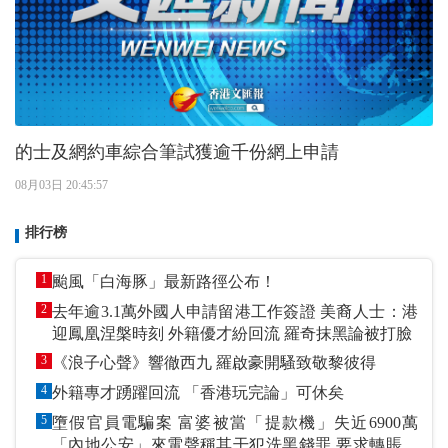
的士及網約車綜合筆試獲逾千份網上申請
08月03日 20:45:57
排行榜
1
颱風「白海豚」最新路徑公布！
2
去年逾3.1萬外國人申請留港工作簽證 美裔人士：港
迎鳳凰涅槃時刻 外籍優才紛回流 羅奇抹黑論被打臉
3
《浪子心聲》響徹西九 羅啟豪開騷致敬黎彼得
4
外籍專才踴躍回流 「香港玩完論」可休矣
5
墮假官員電騙案 富婆被當「提款機」失近6900萬
「內地公安」來電聲稱其干犯洗黑錢罪 要求轉賬到