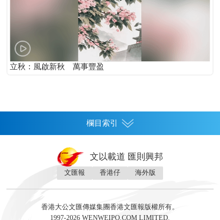
立秋：風啟新秋 萬事豐盈
欄目索引
首頁
文以載道 匯則興邦
香港
文匯報
香港仔
海外版
神州
灣區生活
灣區企業
灣區文化
灣區旅遊
灣區人
灣區人才
灣區政策
灣區服務易
經濟
財經
地產
投資
財評
數字經濟
經湋論
香港大公文匯傳媒集團香港文匯報版權所有。
國際
1997-2026 WENWEIPO.COM LIMITED.