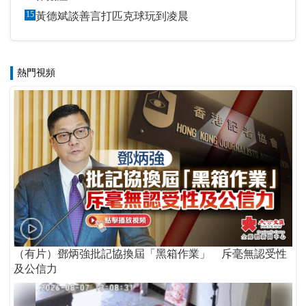
15
黃德斌談善言打匹克球玩到凌晨
熱門視頻
（有片）鄧炳強批記協換屆「黑箱作業」 斥毫無認受性
及公信力