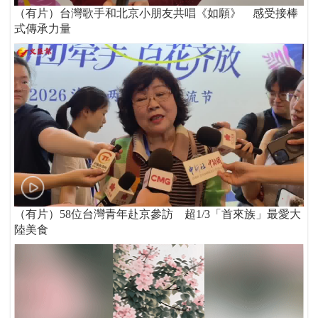
（有片）台灣歌手和北京小朋友共唱《如願》 感受接棒
式傳承力量
（有片）58位台灣青年赴京參訪 超1/3「首來族」最愛大
陸美食