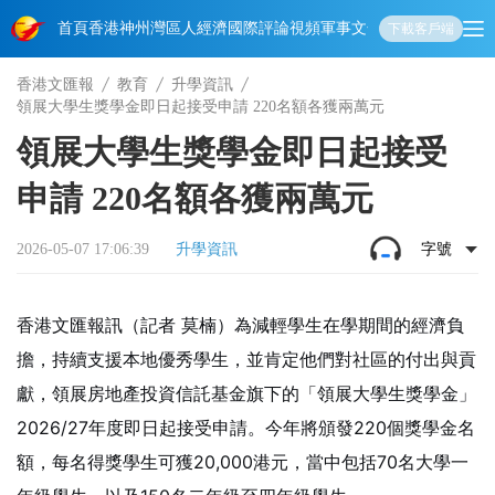
首頁
香港
神州
灣區人
經濟
國際
評論
視頻
軍事
文化
娛樂
生活
教育
體
下載客戶端
香港文匯報
教育
升學資訊
領展大學生獎學金即日起接受申請 220名額各獲兩萬元
領展大學生獎學金即日起接受
申請 220名額各獲兩萬元
2026-05-07 17:06:39
升學資訊
字號
香港文匯報訊（記者 莫楠）為減輕學生在學期間的經濟負
擔，持續支援本地優秀學生，並肯定他們對社區的付出與貢
獻，領展房地產投資信託基金旗下的「領展大學生獎學金」
2026/27年度即日起接受申請。今年將頒發220個獎學金名
額，每名得獎學生可獲20,000港元，當中包括70名大學一