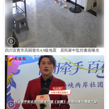
四川宜賓市高縣發生4.9級地震 居民家中監控畫面曝光