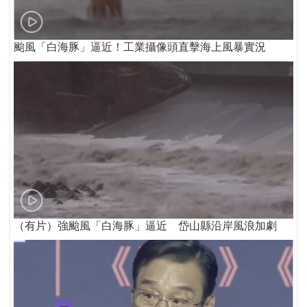
颱風「白海豚」逼近！工業攝像頭直擊海上風暴實況
（有片）強颱風「白海豚」逼近 岱山縣沿岸風浪加劇