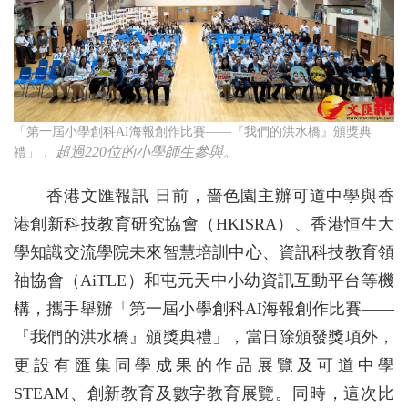
「第一屆小學創科AI海報創作比賽——『我們的洪水橋』頒獎典
超過220位的小學師生參與。
禮」，
香港文匯報訊 日前，嗇色園主辦可道中學與香
港創新科技教育研究協會（HKISRA）、香港恒生大
學知識交流學院未來智慧培訓中心、資訊科技教育領
䄂協會（AiTLE）和屯元天中小幼資訊互動平台等機
構，攜手舉辦「第一屆小學創科AI海報創作比賽——
『我們的洪水橋』頒獎典禮」，當日除頒發獎項外，
更設有匯集同學成果的作品展覽及可道中學
STEAM、創新教育及數字教育展覽。同時，這次比