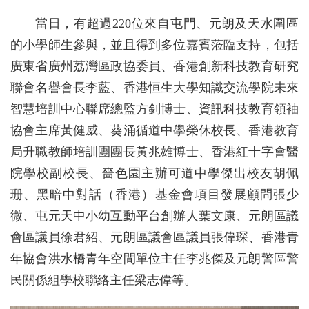
當日，有超過220位來自屯門、元朗及天水圍區
的小學師生參與，並且得到多位嘉賓蒞臨支持，包括
廣東省廣州荔灣區政協委員、香港創新科技教育研究
聯會名譽會長李藍、香港恒生大學知識交流學院未來
智慧培訓中心聯席總監方釗博士、資訊科技教育領袖
協會主席黃健威、葵涌循道中學榮休校長、香港教育
局升職教師培訓團團長黃兆雄博士、香港紅十字會醫
院學校副校長、嗇色園主辦可道中學傑出校友胡佩
珊、黑暗中對話（香港）基金會項目發展顧問張少
微、屯元天中小幼互動平台創辦人葉文康、元朗區議
會區議員徐君紹、元朗區議會區議員張偉琛、香港青
年協會洪水橋青年空間單位主任李兆傑及元朗警區警
民關係組學校聯絡主任梁志偉等。