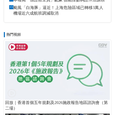
15
颱風「白海豚」逼近！上海危險區域已轉移3萬人
機場近六成航班調減取消
熱門視頻
回放｜香港首個五年規劃及2026施政報告地區諮詢會（第
二場）