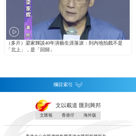
（多片）梁家輝談40年演藝生涯落淚：到內地拍戲不是
「北上」，是「回歸」
欄目索引
首頁
文以載道 匯則興邦
香港
文匯報
香港仔
海外版
神州
灣區生活
灣區企業
灣區文化
灣區旅遊
灣區人
灣區人才
灣區政策
灣區服務易
經濟
財經
地產
投資
財評
數字經濟
經湋論