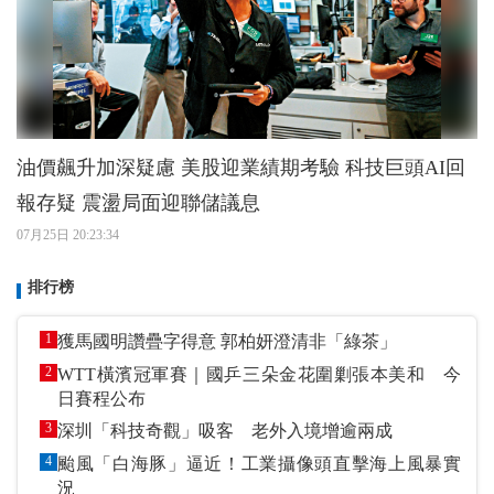
油價飆升加深疑慮 美股迎業績期考驗 科技巨頭AI回
報存疑 震盪局面迎聯儲議息
07月25日 20:23:34
排行榜
1
獲馬國明讚疊字得意 郭柏妍澄清非「綠茶」
2
WTT橫濱冠軍賽｜國乒三朵金花圍剿張本美和 今
日賽程公布
3
深圳「科技奇觀」吸客 老外入境增逾兩成
4
颱風「白海豚」逼近！工業攝像頭直擊海上風暴實
況