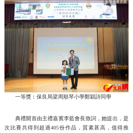
一等獎︰保良局梁周順琴小學鄭穎詩同學
典禮開首由主禮嘉賓李藍會長致詞，她提出，是
次比賽共得到超過405份作品，質素甚高，值得推