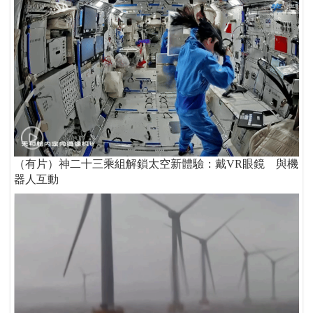
（有片）神二十三乘組解鎖太空新體驗：戴VR眼鏡 與機
器人互動