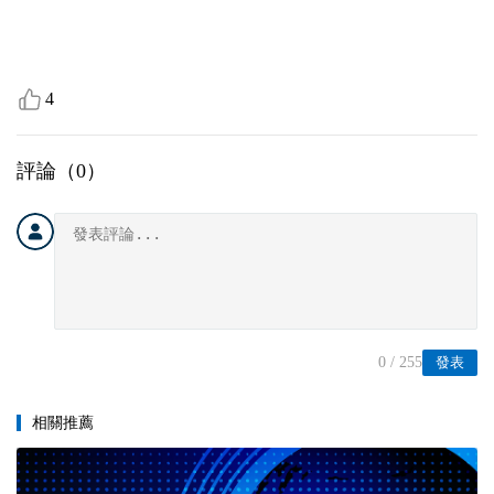
4
評論（
0
）
0
/ 255
發表
相關推薦