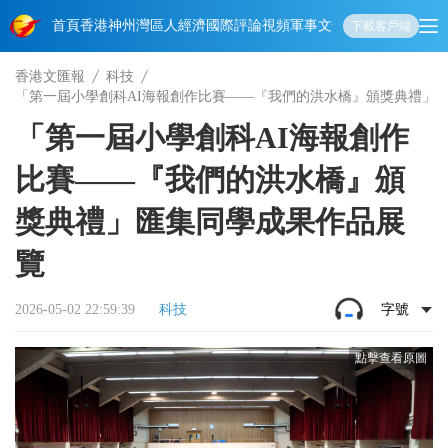
首頁
香港
神州
灣區人
經濟
國際
評論
視頻
軍事
文化
娛樂
生活
教育
體
下載客戶端
香港文匯報
科技
「第一屆小學創科AI海報創作比賽——『我們的洪水橋』頒獎典禮」
「第一屆小學創科AI海報創作
比賽——『我們的洪水橋』頒
獎典禮」匯集同學成果作品展
覽
2026-05-02 22:59:39
科技
字號