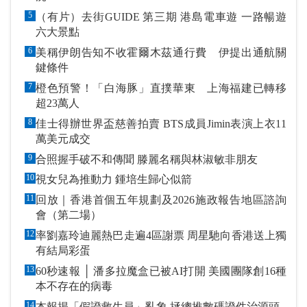
5
（有片）去街GUIDE 第三期 港島電車遊 一路暢遊
六大景點
6
美稱伊朗告知不收霍爾木茲通行費 伊提出通航關
鍵條件
7
橙色預警！「白海豚」直撲華東 上海福建已轉移
超23萬人
8
佳士得辦世界盃慈善拍賣 BTS成員Jimin表演上衣11
萬美元成交
9
合照握手破不和傳聞 滕麗名稱與林淑敏非朋友
10
視女兒為推動力 鍾培生歸心似箭
11
回放｜香港首個五年規劃及2026施政報告地區諮詢
會（第二場）
12
率劉嘉玲迪麗熱巴走遍4區謝票 周星馳向香港送上獨
有結局彩蛋
13
60秒速報 │ 潘多拉魔盒已被AI打開 美國團隊創16種
本不存在的病毒
14
本報揭「假證救生員」亂象 拯總推數碼證件治源頭