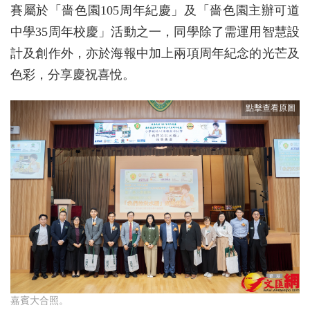
賽屬於「嗇色園105周年紀慶」及「嗇色園主辦可道
中學35周年校慶」活動之一，同學除了需運用智慧設
計及創作外，亦於海報中加上兩項周年紀念的光芒及
色彩，分享慶祝喜悅。
嘉賓大合照。