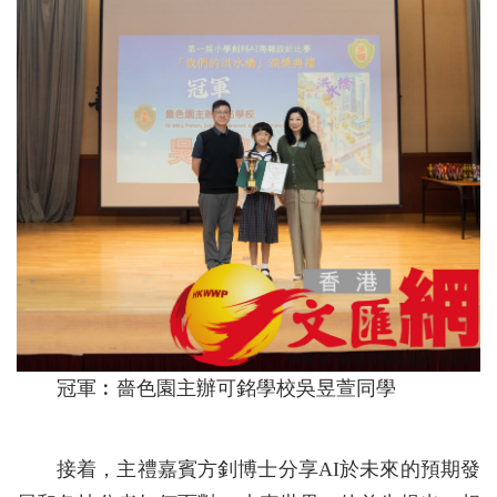
冠軍︰嗇色園主辦可銘學校吳昱萱同學
接着，主禮嘉賓方釗博士分享AI於未來的預期發