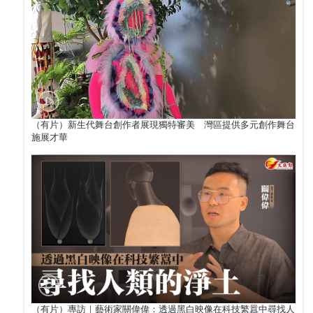
（有片）新生代舞台創作者展現獨特審美 灣區提供多元創作舞台
施展才華
（有片）專訪｜藝術家關偉偉：透過黑白映像在科技繁囂中尋找人