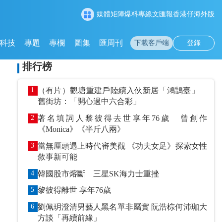
媒體矩陣
爆料專線
文匯報
香港仔
海外版
科技
專題
專欄
圖集
匯周刊
下載客戶端
登錄
排行榜
1
（有片）觀塘重建戶陸續入伙新居「鴻鵠臺」
舊街坊：「開心過中六合彩」
2
著名填詞人黎彼得去世享年76歲 曾創作
《Monica》《半斤八兩》
3
當無厘頭遇上時代審美觀 《功夫女足》探索女性
敘事新可能
4
韓國股市熔斷 三星SK海力士重挫
5
黎彼得離世 享年76歲
6
劉佩玥澄清男藝人黑名單非屬實 阮浩棕何沛珈大
方談「再續前緣」