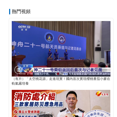
熱門視頻
（有片）「太空桃花源」走進現實！國內首次實現櫻桃番茄小麥在
軌氣霧培養