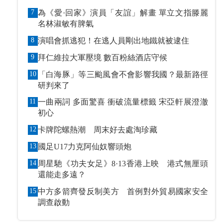
7
為《愛·回家》演員「友誼」解畫 單立文指滕麗
名林淑敏有脾氣
8
演唱會抓逃犯！在逃人員剛出地鐵就被逮住
9
拜仁維拉大軍壓境 數百粉絲酒店守候
10
「白海豚」等三颱風會不會影響我國？最新路徑
研判來了
11
一曲兩詞 多面驚喜 衝破流量標籤 宋亞軒展澄澈
初心
12
卡牌陀螺熱潮 周末好去處淘珍藏
13
國足U17力克阿仙奴響頭炮
14
周星馳《功夫女足》8·13香港上映 港式無厘頭
還能走多遠？
15
中方多箭齊發反制美方 首例對外貿易國家安全
調查啟動