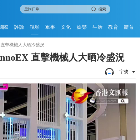
搜索
國際
評論
視頻
軍事
文化
娛樂
生活
教育
體育
EX 直擊機械人大晒冷盛況
nnoEX 直擊機械人大晒冷盛況
字號