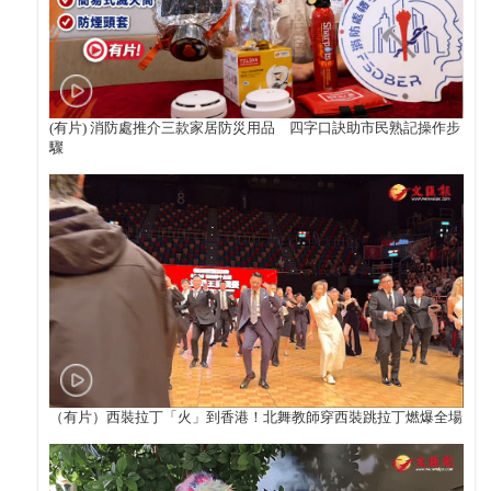
(有片) 消防處推介三款家居防災用品 四字口訣助市民熟記操作步
驟
（有片）西裝拉丁「火」到香港！北舞教師穿西裝跳拉丁燃爆全場