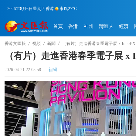
2026年8月6日
星期四
香港
東風
27°C
首頁
香港
神州
灣區人
經濟
香港文匯報
視頻
新聞
（有片）走進香港春季電子展 x Inno
（有片）走進香港春季電子展 x I
2026-04-21 22:08:58
新聞