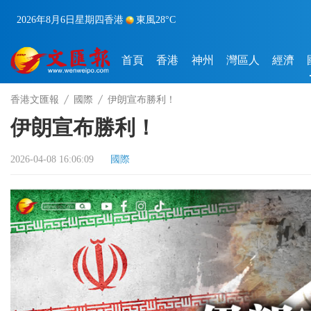
2026年8月6日
星期四
香港
東風
28°C
首頁
香港
神州
灣區人
經濟
香港文匯報
國際
伊朗宣布勝利！
伊朗宣布勝利！
2026-04-08 16:06:09
國際