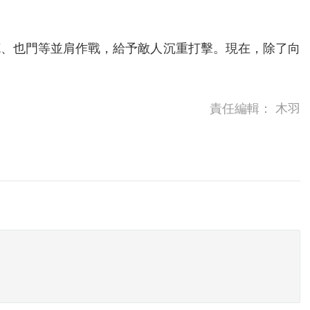
克、也門等並肩作戰，給予敵人沉重打擊。現在，除了向
責任編輯：
木羽