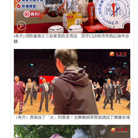
(有片) 消防處推介三款家居防災用品 四字口訣助市民熟記操作步
驟
（有片）西裝拉丁「火」到香港！北舞教師穿西裝跳拉丁燃爆全場