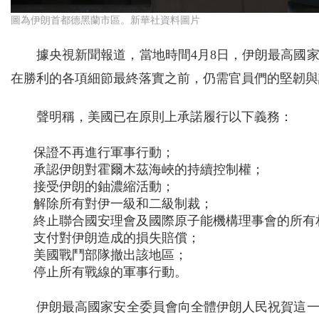
圖為伊朗首都德黑蘭市區。新華社資料圖片
據央視新聞報道，當地時間4月8日，伊朗最高國
在勝利的各項細節最終落實之前，仍需官員們的堅韌與
聲明稱，美國已在原則上承諾履行以下義務：
保證不再進行軍事行動；
承認伊朗對霍爾木茲海峽的持續控制權；
接受伊朗的鈾濃縮活動；
解除所有對伊一級和二級制裁；
終止聯合國安理會及國際原子能機構理事會的所有
支付對伊朗造成的損失賠償；
美國戰鬥部隊撤出該地區；
停止所有戰線的軍事行動。
伊朗最高國家安全委員會向全體伊朗人民祝賀這