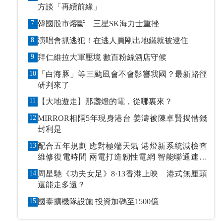
方談「再續前緣」
7
韓國股市熔斷 三星SK海力士重挫
8
演唱會抓逃犯！在逃人員剛出地鐵就被逮住
9
拜仁維拉大軍壓境 數百粉絲酒店守候
10
「白海豚」等三颱風會不會影響我國？最新路徑
研判來了
11
【大地遊走】那盞燈的電，從哪裏來？
12
MIRROR相隔5年現身港台 姜濤被陳卓賢揭借錢
封利是
13
配合五年規劃 應對極端天氣 港燈新系統減檢查
維修復電時間 兩電打造韌性電網 智能聯通速應
萬變
14
周星馳《功夫女足》8·13香港上映 港式無厘頭
還能走多遠？
15
國泰擴機隊設施 投資加碼至1500億