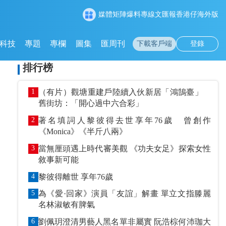
媒體矩陣
爆料專線
文匯報
香港仔
海外版
科技
專題
專欄
圖集
匯周刊
下載客戶端
登錄
排行榜
1
（有片）觀塘重建戶陸續入伙新居「鴻鵠臺」
舊街坊：「開心過中六合彩」
2
著名填詞人黎彼得去世享年76歲 曾創作
《Monica》《半斤八兩》
3
當無厘頭遇上時代審美觀 《功夫女足》探索女性
敘事新可能
4
黎彼得離世 享年76歲
5
為《愛·回家》演員「友誼」解畫 單立文指滕麗
名林淑敏有脾氣
6
劉佩玥澄清男藝人黑名單非屬實 阮浩棕何沛珈大