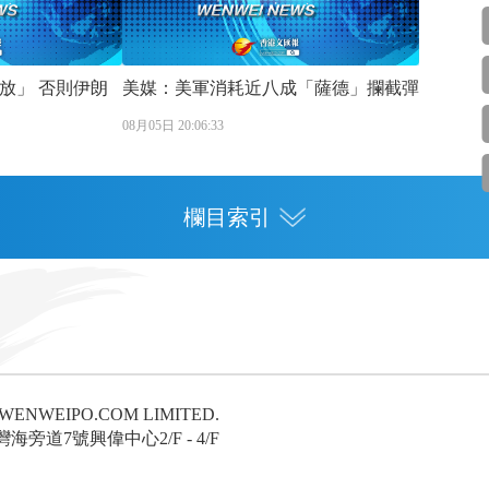
否則伊朗
美媒：美軍消耗近八成「薩德」攔截彈
08月05日 20:06:33
欄目索引
專欄
灣區人才
灣區政策
6 WENWEIPO.COM LIMITED.
論
旁道7號興偉中心2/F - 4/F