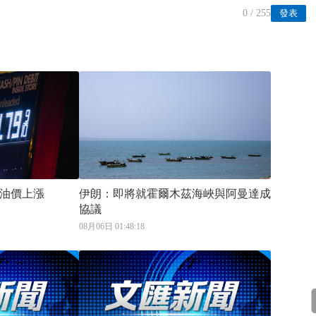
0
/ 255
發表
油價上漲
伊朗：即將就霍爾木茲海峽與阿曼達成
協議
08月06日 01:48:18