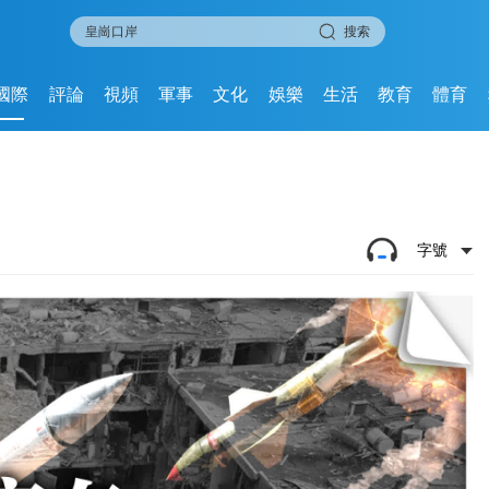
搜索
國際
評論
視頻
軍事
文化
娛樂
生活
教育
體育
字號