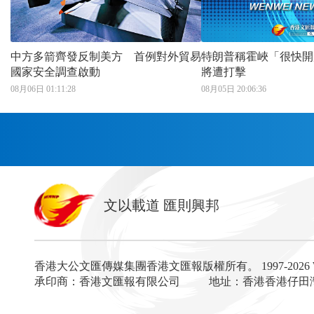
中方多箭齊發反制美方 首例對外貿易
特朗普稱霍峽「很快開放」 
國家安全調查啟動
將遭打擊
08月06日 01:11:28
08月05日 20:06:36
首頁
文以載道 匯則興邦
香港
神州
灣區生活
灣區企業
灣區文化
灣區旅遊
灣區人
灣區服務易
香港大公文匯傳媒集團香港文匯報版權所有。
1997-202
經濟
財經
地產
投資
財評
數字經濟
經湋
承印商：香港文匯報有限公司
地址：香港香港仔田灣海
國際
評論
社評
評論
快評
來論