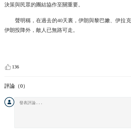
決策與民眾的團結協作至關重要。
聲明稱，在過去的40天裏，伊朗與黎巴嫩、伊拉
伊朗投降外，敵人已無路可走。
136
評論（
0
）