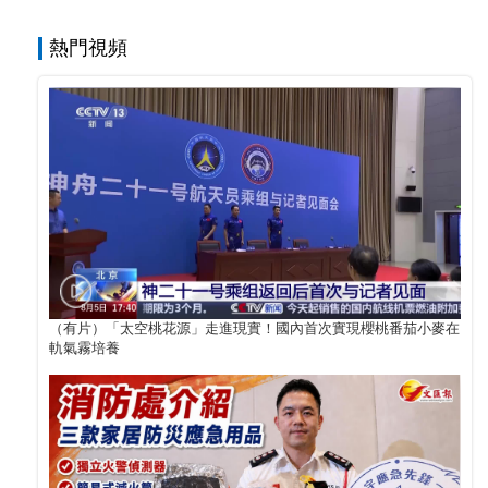
熱門視頻
（有片）「太空桃花源」走進現實！國內首次實現櫻桃番茄小麥在
軌氣霧培養