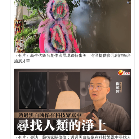
（有片）新生代舞台創作者展現獨特審美 灣區提供多元創作舞台
施展才華
（有片）專訪｜藝術家關偉偉：透過黑白映像在科技繁囂中尋找人