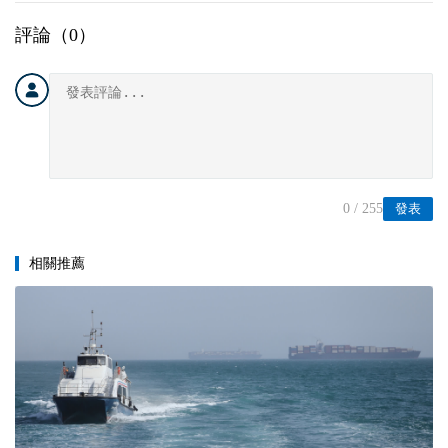
評論（
0
）
0
/ 255
發表
相關推薦