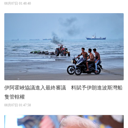
08月07日 01:48:40
伊阿霍峽協議進入最終審議 料賦予伊朗進波斯灣船
隻管轄權
08月07日 01:47:58