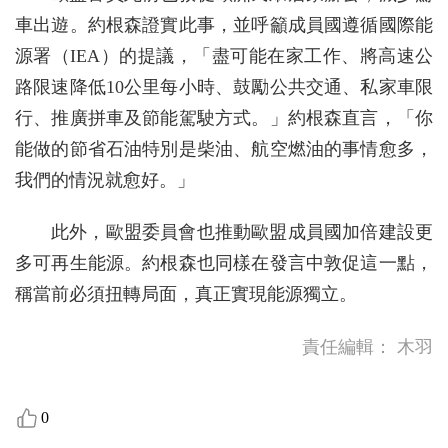
車出遊。約根森證實此事，並呼籲成員國遵循國際能
源署（IEA）的提議，「盡可能在家工作、將高速公
路限速降低10公里每小時、鼓勵公共交通、私家車限
行、推廣拼車及節能駕駛方式。」約根森直言，「你
能做的節省石油特別是柴油、航空燃油的事情愈多，
我們的情況就愈好。」
此外，歐盟委員會也推動歐盟成員國加倍建設更
多可再生能源。約根森也同樣在發言中敦促這一點，
稱當前必須扭轉局面，真正實現能源獨立。
責任編輯：
木羽
0