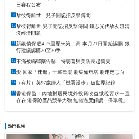
日賽程公布
9
黎彼得離世 兒子開記招反擊傳聞
10
黎彼得離世 兒子開記招反擊傳聞 鍾志光代故友澄清
沒經濟問題
11
新銀債保底4.25厘歷來第二高 本月21日開始認購 銀
行建議認購20至30手
12
不滿被瞞彈藥告罄 特朗普與美防長起衝突
13
愛·回家「速遞」十載歡樂 劇集如燈塔 劇迷定志向
14
（有片）英97歲婦人「機翼漫步」破世界紀錄
15
香港保監：內地對居民境外投資收益繳稅要求一直
存在 港保險產品競爭力強 無需過度解讀「保單稅」
熱門視頻