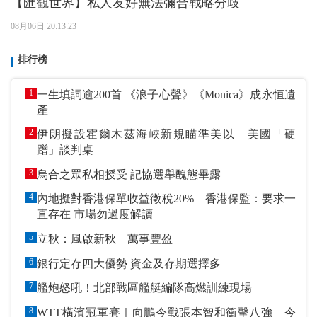
【匯觀世界】私人友好無法彌合戰略分歧
08月06日 20:13:23
排行榜
1
一生填詞逾200首 《浪子心聲》《Monica》成永恒遺
產
2
伊朗擬設霍爾木茲海峽新規瞄準美以 美國「硬
蹭」談判桌
3
烏合之眾私相授受 記協選舉醜態畢露
4
內地擬對香港保單收益徵稅20% 香港保監：要求一
直存在 市場勿過度解讀
5
立秋：風啟新秋 萬事豐盈
6
銀行定存四大優勢 資金及存期選擇多
7
艦炮怒吼！北部戰區艦艇編隊高燃訓練現場
8
WTT橫濱冠軍賽｜向鵬今戰張本智和衝擊八強 今