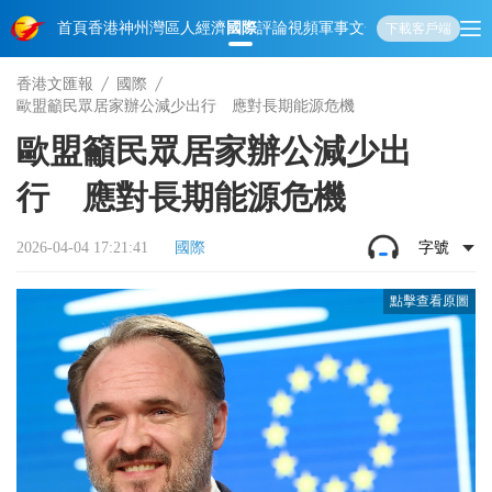
首頁
香港
神州
灣區人
經濟
國際
評論
視頻
軍事
文化
娛樂
生活
教育
體
下載客戶端
香港文匯報
國際
歐盟籲民眾居家辦公減少出行 應對長期能源危機
歐盟籲民眾居家辦公減少出
行 應對長期能源危機
2026-04-04 17:21:41
國際
字號