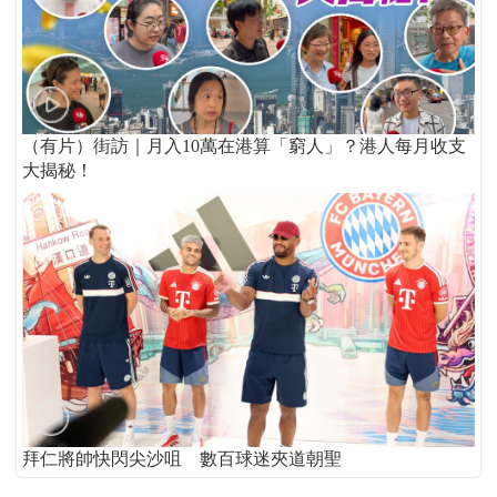
（有片）街訪｜月入10萬在港算「窮人」？港人每月收支
大揭秘！
拜仁將帥快閃尖沙咀 數百球迷夾道朝聖