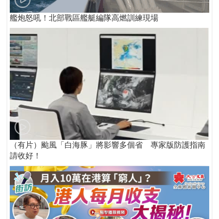
艦炮怒吼！北部戰區艦艇編隊高燃訓練現場
（有片）颱風「白海豚」將影響多個省 專家版防護指南
請收好！