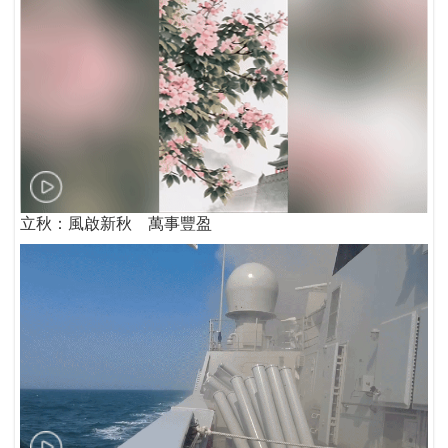
立秋：風啟新秋 萬事豐盈