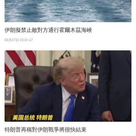
伊朗擬禁止敵對方通行霍爾木茲海峽
08月07日 03:01:47
特朗普再稱對伊朗戰爭將很快結束