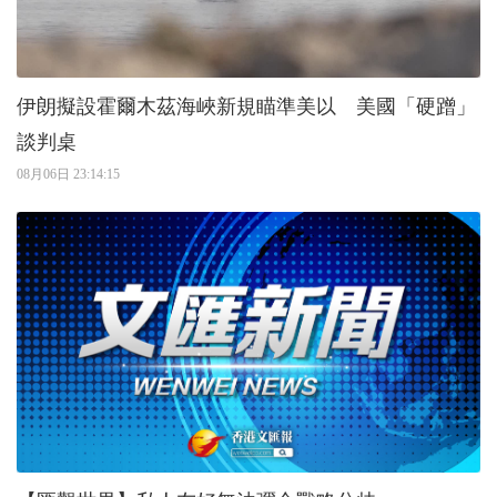
伊朗擬設霍爾木茲海峽新規瞄準美以 美國「硬蹭」
談判桌
08月06日 23:14:15