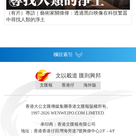
（有片）專訪｜藝術家關偉偉：透過黑白映像在科技繁囂
中尋找人類的淨土
欄目索引
首頁
文以載道 匯則興邦
香港
文匯報
香港仔
海外版
神州
灣區生活
灣區企業
灣區文化
灣區旅遊
灣區人
灣區人才
灣區政策
灣區服務易
經濟
財經
地產
投資
財評
數字經濟
經湋論
香港大公文匯傳媒集團香港文匯報版權所有。
國際
1997-2026 WENWEIPO.COM LIMITED.
評論
社評
評論
快評
來論
視頻
新聞
訪談
直播
經湋論
承印商：香港文匯報有限公司
軍事
地址：香港香港仔田灣海旁道7號興偉中心2/F - 4/F
文化