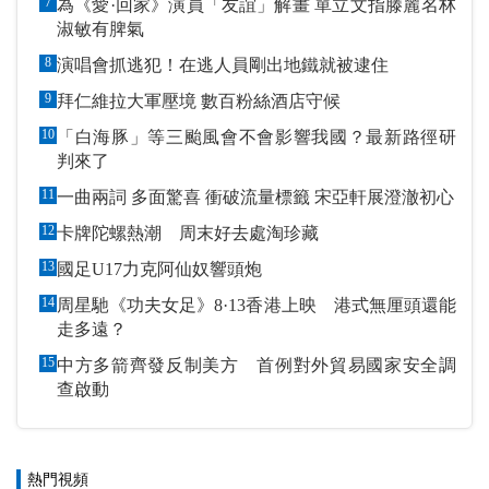
7
為《愛·回家》演員「友誼」解畫 單立文指滕麗名林
淑敏有脾氣
8
演唱會抓逃犯！在逃人員剛出地鐵就被逮住
9
拜仁維拉大軍壓境 數百粉絲酒店守候
10
「白海豚」等三颱風會不會影響我國？最新路徑研
判來了
11
一曲兩詞 多面驚喜 衝破流量標籤 宋亞軒展澄澈初心
12
卡牌陀螺熱潮 周末好去處淘珍藏
13
國足U17力克阿仙奴響頭炮
14
周星馳《功夫女足》8·13香港上映 港式無厘頭還能
走多遠？
15
中方多箭齊發反制美方 首例對外貿易國家安全調
查啟動
熱門視頻