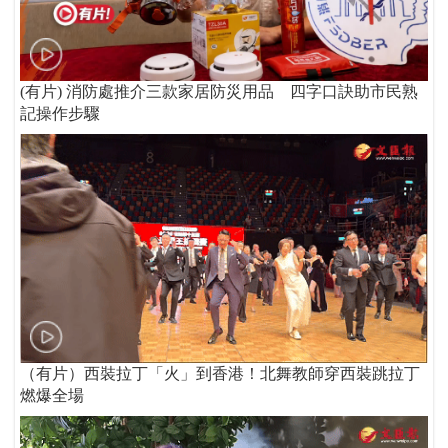
(有片) 消防處推介三款家居防災用品 四字口訣助市民熟
記操作步驟
（有片）西裝拉丁「火」到香港！北舞教師穿西裝跳拉丁
燃爆全場