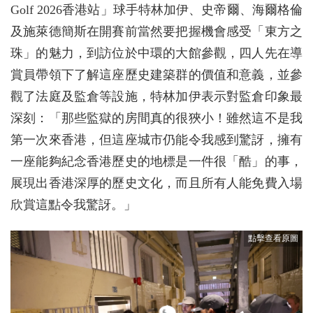
Golf 2026香港站」球手特林加伊、史帝爾、海爾格倫
及施萊德簡斯在開賽前當然要把握機會感受「東方之
珠」的魅力，到訪位於中環的大館參觀，四人先在導
賞員帶領下了解這座歷史建築群的價值和意義，並參
觀了法庭及監倉等設施，特林加伊表示對監倉印象最
深刻：「那些監獄的房間真的很狹小！雖然這不是我
第一次來香港，但這座城市仍能令我感到驚訝，擁有
一座能夠紀念香港歷史的地標是一件很「酷」的事，
展現出香港深厚的歷史文化，而且所有人能免費入場
欣賞這點令我驚訝。」