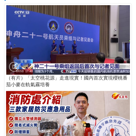
（有片）「太空桃花源」走進現實！國內首次實現櫻桃番
茄小麥在軌氣霧培養