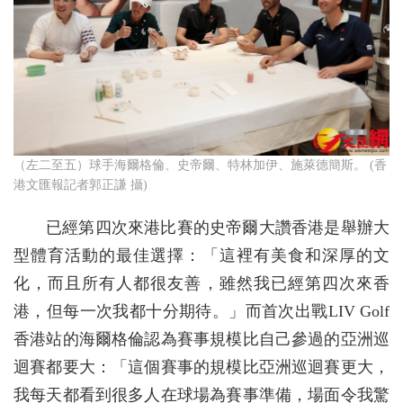
（左二至五）球手海爾格倫、史帝爾、特林加伊、施萊德簡斯。 (香
港文匯報記者郭正謙 攝)
已經第四次來港比賽的史帝爾大讚香港是舉辦大
型體育活動的最佳選擇：「這裡有美食和深厚的文
化，而且所有人都很友善，雖然我已經第四次來香
港，但每一次我都十分期待。」而首次出戰LIV Golf
香港站的海爾格倫認為賽事規模比自己參過的亞洲巡
迴賽都要大：「這個賽事的規模比亞洲巡迴賽更大，
我每天都看到很多人在球場為賽事準備，場面令我驚