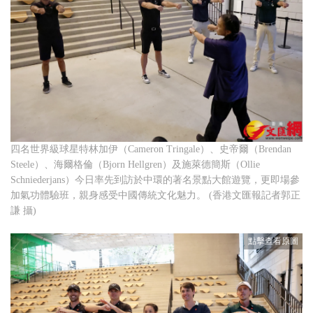
四名世界級球星特林加伊（Cameron Tringale）、史帝爾（Brendan
Steele）、海爾格倫（Bjorn Hellgren）及施萊德簡斯（Ollie
Schniederjans）今日率先到訪於中環的著名景點大館遊覽，更即場參
加氣功體驗班，親身感受中國傳統文化魅力。 (香港文匯報記者郭正
謙 攝)