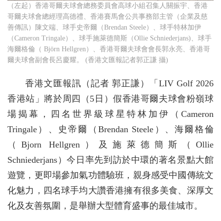
（左起）香港哥爾夫球會總務委員會高球小組召集人關振宇、香港
哥爾夫球會總經理高德禮、香港賽馬會公共事務部主管（企業及慈
善傳訊）陳文端、球手史帝爾（Brendan Steele）、球手特林加伊
（Cameron Tringale）、球手施萊德簡斯（Ollie Schniederjans)、球手
海爾格倫（ Björn Hellgren）、香港哥爾夫球會會長郭永亮、香港哥
爾夫球會副會長呂慶耀。 (香港文匯報記者郭正謙 攝)
香港文匯報訊（記者 郭正謙）「LIV Golf 2026
香港站」將於周四（5日）假香港哥爾夫球會粉嶺球
場揭幕，四名世界級球星特林加伊（Cameron
Tringale）、史帝爾（Brendan Steele）、海爾格倫
（Bjorn Hellgren）及施萊德簡斯（Ollie
Schniederjans）今日率先到訪於中環的著名景點大館
遊覽，更即場參加氣功體驗班，親身感受中國傳統文
化魅力，四名球手均大讚香港擁有很多美食、深厚文
化及友善氛圍，是舉辦大型體育盛事的最佳城市。