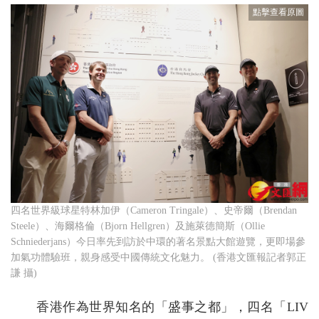
四名世界級球星特林加伊（Cameron Tringale）、史帝爾（Brendan
Steele）、海爾格倫（Bjorn Hellgren）及施萊德簡斯（Ollie
Schniederjans）今日率先到訪於中環的著名景點大館遊覽，更即場參
加氣功體驗班，親身感受中國傳統文化魅力。 (香港文匯報記者郭正
謙 攝)
香港作為世界知名的「盛事之都」，四名「LIV