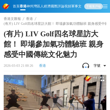
首頁
香港
神州
灣區人
經濟
國際
評論
視頻
軍事
文化
娛樂
生活
教育
體
下載客戶端
香港文匯報
香港
(有片) LIV Golf四名球星訪大館！ 即場參加氣功體驗班 親身感受中
(有片) LIV Golf四名球星訪大
館！ 即場參加氣功體驗班 親身
感受中國傳統文化魅力
2026-03-03 21:00:26
香港
字號