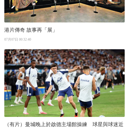
港片傳奇 故事再「展」
07月07日 00:32:40
（有片）曼城晚上於啟德主場館操練 球星與球迷近