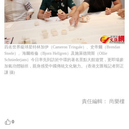
四名世界級球星特林加伊（Cameron Tringale）、史帝爾（Brendan
Steele）、海爾格倫（Bjorn Hellgren）及施萊德簡斯（Ollie
Schniederjans）今日率先到訪於中環的著名景點大館遊覽，更即場參
加氣功體驗班，親身感受中國傳統文化魅力。 (香港文匯報記者郭正
謙 攝)
責任編輯：
尚樂樓
0