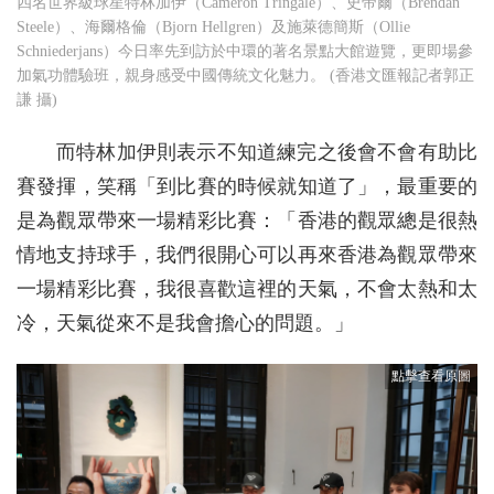
四名世界級球星特林加伊（Cameron Tringale）、史帝爾（Brendan
Steele）、海爾格倫（Bjorn Hellgren）及施萊德簡斯（Ollie
Schniederjans）今日率先到訪於中環的著名景點大館遊覽，更即場參
加氣功體驗班，親身感受中國傳統文化魅力。 (香港文匯報記者郭正
謙 攝)
而特林加伊則表示不知道練完之後會不會有助比
賽發揮，笑稱「到比賽的時候就知道了」，最重要的
是為觀眾帶來一場精彩比賽：「香港的觀眾總是很熱
情地支持球手，我們很開心可以再來香港為觀眾帶來
一場精彩比賽，我很喜歡這裡的天氣，不會太熱和太
冷，天氣從來不是我會擔心的問題。」