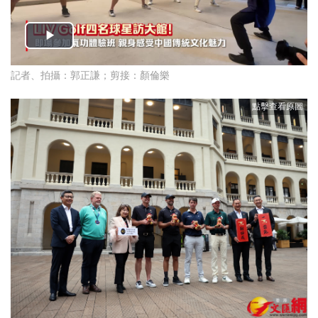
記者、拍攝：郭正謙；剪接：顏倫樂