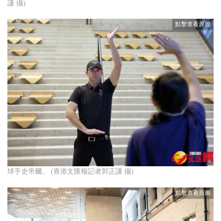
謙 攝)
球手史帝爾。 (香港文匯報記者郭正謙 攝)