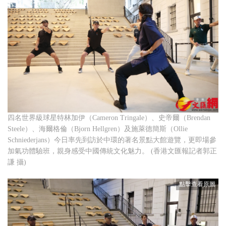
四名世界級球星特林加伊（Cameron Tringale）、史帝爾（Brendan
Steele）、海爾格倫（Bjorn Hellgren）及施萊德簡斯（Ollie
Schniederjans）今日率先到訪於中環的著名景點大館遊覽，更即場參
加氣功體驗班，親身感受中國傳統文化魅力。 (香港文匯報記者郭正
謙 攝)