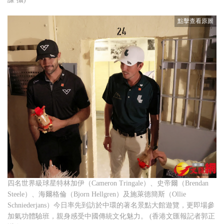
四名世界級球星特林加伊（Cameron Tringale）、史帝爾（Brendan
Steele）、海爾格倫（Bjorn Hellgren）及施萊德簡斯（Ollie
Schniederjans）今日率先到訪於中環的著名景點大館遊覽，更即場參
加氣功體驗班，親身感受中國傳統文化魅力。 (香港文匯報記者郭正