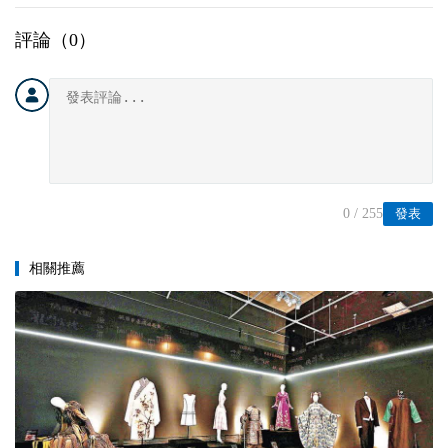
評論（
0
）
0
/ 255
發表
相關推薦