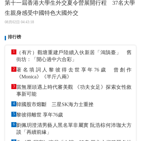
第十一屆香港大學生外交夏令營展開行程 37名大學
生親身感受中國特色大國外交
08月02日 04:43:18
排行榜
1
（有片）觀塘重建戶陸續入伙新居「鴻鵠臺」 舊
街坊：「開心過中六合彩」
2
著名填詞人黎彼得去世享年76歲 曾創作
《Monica》《半斤八兩》
3
當無厘頭遇上時代審美觀 《功夫女足》探索女性敘
事新可能
4
韓國股市熔斷 三星SK海力士重挫
5
黎彼得離世 享年76歲
6
劉佩玥澄清男藝人黑名單非屬實 阮浩棕何沛珈大方
談「再續前緣」