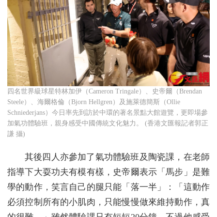
四名世界級球星特林加伊（Cameron Tringale）、史帝爾（Brendan
Steele）、海爾格倫（Bjorn Hellgren）及施萊德簡斯（Ollie
Schniederjans）今日率先到訪於中環的著名景點大館遊覽，更即場參
加氣功體驗班，親身感受中國傳統文化魅力。 (香港文匯報記者郭正
謙 攝)
其後四人亦參加了氣功體驗班及陶瓷課，在老師
指導下大耍功夫有模有樣，史帝爾表示「馬步」是難
學的動作，笑言自己的腿只能「落一半」：「這動作
必須控制所有的小肌肉，只能慢慢做來維持動作，真