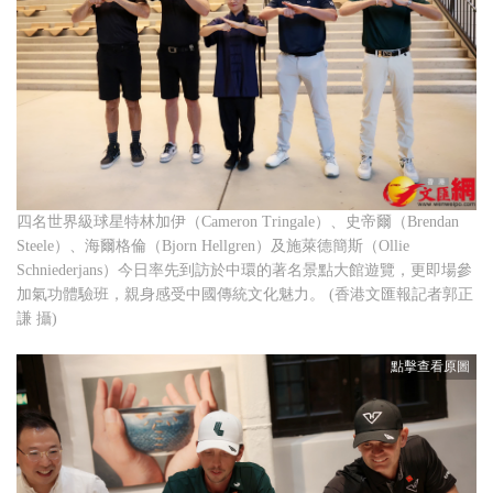
四名世界級球星特林加伊（Cameron Tringale）、史帝爾（Brendan
Steele）、海爾格倫（Bjorn Hellgren）及施萊德簡斯（Ollie
Schniederjans）今日率先到訪於中環的著名景點大館遊覽，更即場參
加氣功體驗班，親身感受中國傳統文化魅力。 (香港文匯報記者郭正
謙 攝)