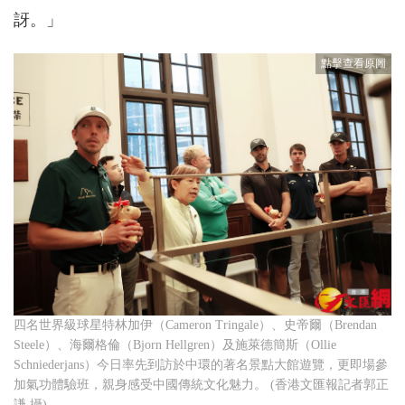
訝。」
四名世界級球星特林加伊（Cameron Tringale）、史帝爾（Brendan
Steele）、海爾格倫（Bjorn Hellgren）及施萊德簡斯（Ollie
Schniederjans）今日率先到訪於中環的著名景點大館遊覽，更即場參
加氣功體驗班，親身感受中國傳統文化魅力。 (香港文匯報記者郭正
謙 攝)