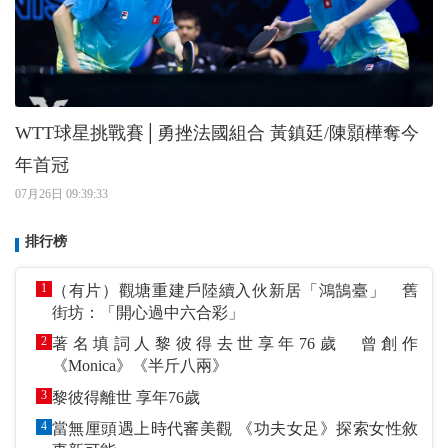
WTT球星挑戰賽│勇挫法國組合 黃鎮廷/陳顥樺奪今
年首冠
07月26日 09:39:33
排行榜
1
（有片）觀塘重建戶陸續入伙新居「鴻鵠臺」 舊
街坊：「開心過中六合彩」
2
著名填詞人黎彼得去世享年76歲 曾創作
《Monica》《半斤八兩》
3
黎彼得離世 享年76歲
4
當無厘頭遇上時代審美觀 《功夫女足》探索女性敘