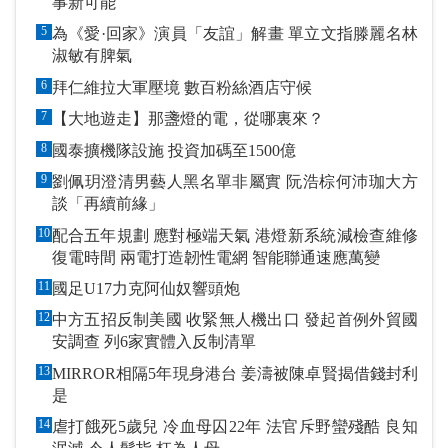
事新可能
5
為《愛·回家》演員「友誼」解畫 單立文指滕麗名林
淑敏有脾氣
6
拜仁維拉大軍壓境 數百粉絲酒店守候
7
【大地遊走】那盞燈的電，從哪裏來？
8
國泰擴機隊設施 投資加碼至1500億
9
劉佩玥澄清男藝人黑名單非屬實 阮浩棕何沛珈大方
談「再續前緣」
10
配合五年規劃 應對極端天氣 港燈新系統減檢查維修
復電時間 兩電打造韌性電網 智能聯通速應萬變
11
國足U17力克阿仙奴響頭炮
12
中方五招反制美國 收緊無人機出口 發起首例外貿國
安調查 列6家實體入反制清單
13
MIRROR相隔5年現身港台 姜濤被陳卓賢揭借錢封利
是
14
虐打餓死5歲兒 冷血母囚22年 法官斥野蠻殘酷 良知