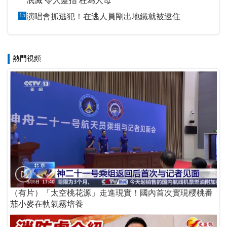
泯滅 令人髮指 枉為人母
15
演唱會抓逃犯！在逃人員剛出地鐵就被逮住
熱門視頻
（有片）「太空桃花源」走進現實！國內首次實現櫻桃番
茄小麥在軌氣霧培養