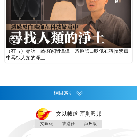
（有片）專訪｜藝術家關偉偉：透過黑白映像在科技繁囂
中尋找人類的淨土
欄目索引
首頁
文以載道 匯則興邦
香港
文匯報
香港仔
海外版
神州
灣區生活
灣區企業
灣區文化
灣區旅遊
灣區人
灣區人才
灣區政策
灣區服務易