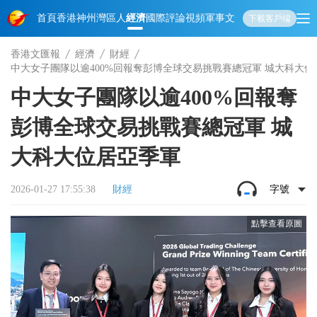
首頁
香港
神州
灣區人
經濟
國際
評論
視頻
軍事
文化
娛樂
生活
教育
體
下載客戶端
香港文匯報
經濟
財經
中大女子團隊以逾400%回報奪彭博全球交易挑戰賽總冠軍 城大科大位
中大女子團隊以逾400%回報奪
彭博全球交易挑戰賽總冠軍 城
大科大位居亞季軍
2026-01-27 17:55:38
財經
字號