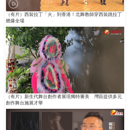
（有片）西裝拉丁「火」到香港！北舞教師穿西裝跳拉丁
燃爆全場
（有片）新生代舞台創作者展現獨特審美 灣區提供多元
創作舞台施展才華