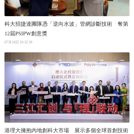
科大招捷達團隊憑「逆向水波」管網診斷技術 奪第
12屆PSIPW創意獎
07月24日 10:32:36
港理大擁抱內地創科大市場 展示多個全球首創技術