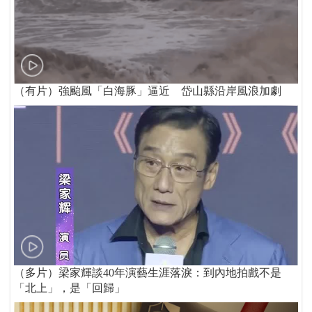
（有片）強颱風「白海豚」逼近 岱山縣沿岸風浪加劇
（多片）梁家輝談40年演藝生涯落淚：到內地拍戲不是
「北上」，是「回歸」