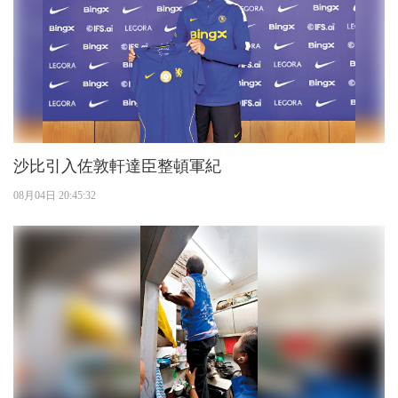
沙比引入佐敦軒達臣整頓軍紀
08月04日 20:45:32