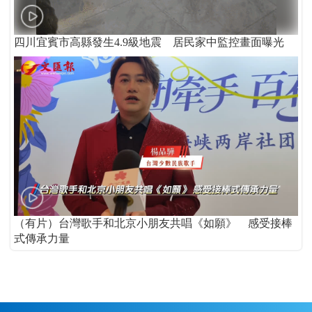
四川宜賓市高縣發生4.9級地震 居民家中監控畫面曝光
（有片）台灣歌手和北京小朋友共唱《如願》 感受接棒
式傳承力量