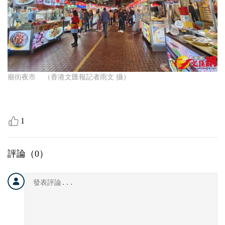
廟街夜市 （香港文匯報記者雨文 攝）
1
評論（
0
）