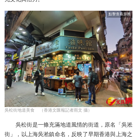
吳松街地道美食 （香港文匯報記者雨文 攝）
吳松街是一條充滿地道風情的街道，原名「吳淞
街」，以上海吳淞鎮命名，反映了早期香港與上海之