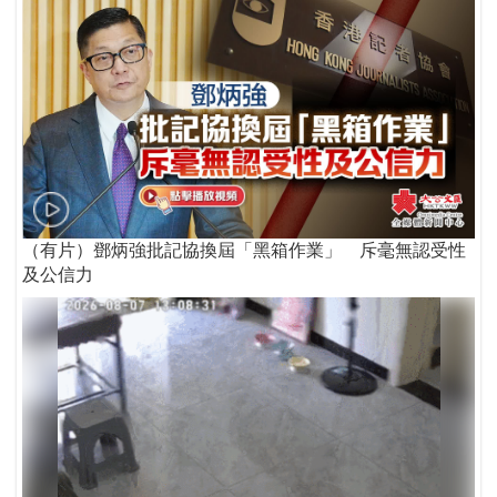
（有片）鄧炳強批記協換屆「黑箱作業」 斥毫無認受性
及公信力