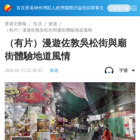
首頁
香港
神州
灣區人
經濟
國際
評論
視頻
軍事
文化
娛樂
生活
教育
體
下載客戶端
香港文匯報
生活
旅遊
（有片）漫遊佐敦吳松街與廟街體驗地道風情
（有片）漫遊佐敦吳松街與廟
街體驗地道風情
2026-01-15 22:36:05
旅遊
字號