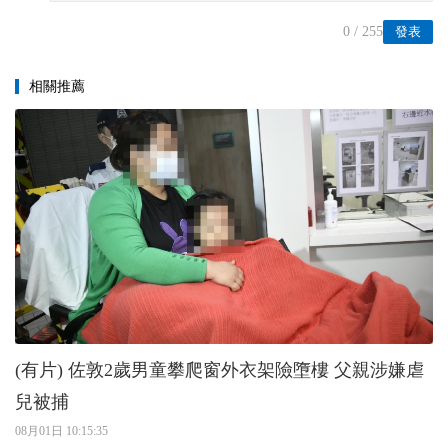
0
/ 255
發表
相關推薦
(有片) 佐敦2歲男童攀爬窗外衣架險墮樓 父親涉嫌虐
兒被捕
08月01日 10:15:35