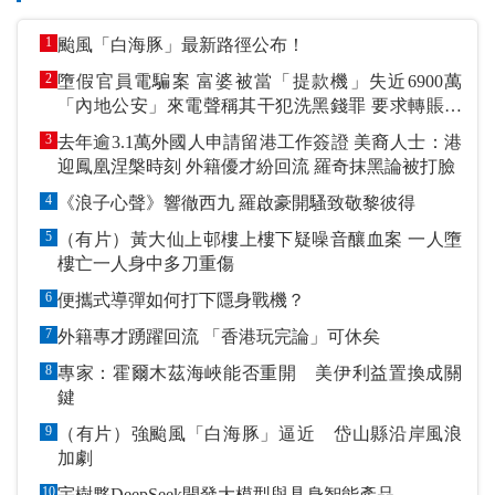
1
颱風「白海豚」最新路徑公布！
2
墮假官員電騙案 富婆被當「提款機」失近6900萬
「內地公安」來電聲稱其干犯洗黑錢罪 要求轉賬到
指定戶口作「保證金」
3
去年逾3.1萬外國人申請留港工作簽證 美裔人士：港
迎鳳凰涅槃時刻 外籍優才紛回流 羅奇抹黑論被打臉
4
《浪子心聲》響徹西九 羅啟豪開騷致敬黎彼得
5
（有片）黃大仙上邨樓上樓下疑噪音釀血案 一人墮
樓亡一人身中多刀重傷
6
便攜式導彈如何打下隱身戰機？
7
外籍專才踴躍回流 「香港玩完論」可休矣
8
專家：霍爾木茲海峽能否重開 美伊利益置換成關
鍵
9
（有片）強颱風「白海豚」逼近 岱山縣沿岸風浪
加劇
10
宇樹夥DeepSeek開發大模型與具身智能產品