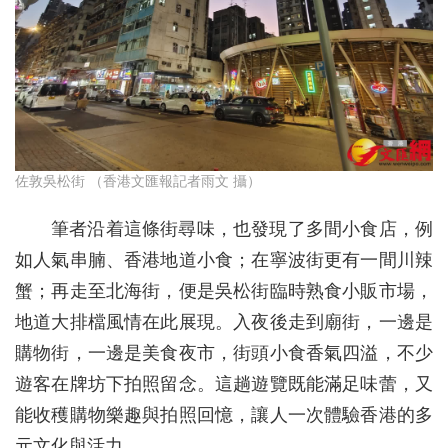
佐敦吳松街 （香港文匯報記者雨文 攝）
筆者沿着這條街尋味，也發現了多間小食店，例
如人氣串腩、香港地道小食；在寧波街更有一間川辣
蟹；再走至北海街，便是吳松街臨時熟食小販市場，
地道大排檔風情在此展現。入夜後走到廟街，一邊是
購物街，一邊是美食夜市，街頭小食香氣四溢，不少
遊客在牌坊下拍照留念。這趟遊覽既能滿足味蕾，又
能收穫購物樂趣與拍照回憶，讓人一次體驗香港的多
元文化與活力。