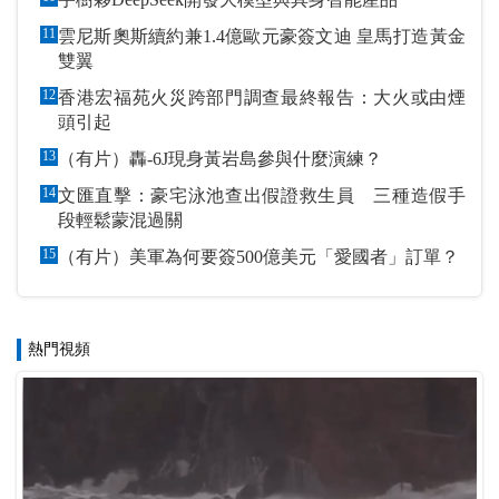
11
雲尼斯奧斯續約兼1.4億歐元豪簽文迪 皇馬打造黃金
雙翼
12
香港宏福苑火災跨部門調查最終報告：大火或由煙
頭引起
13
（有片）轟-6J現身黃岩島參與什麼演練？
14
文匯直擊：豪宅泳池查出假證救生員 三種造假手
段輕鬆蒙混過關
15
（有片）美軍為何要簽500億美元「愛國者」訂單？
熱門視頻