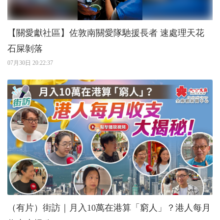
【關愛獻社區】佐敦南關愛隊馳援長者 速處理天花
石屎剝落
07月30日 20:22:37
（有片）街訪｜月入10萬在港算「窮人」？港人每月