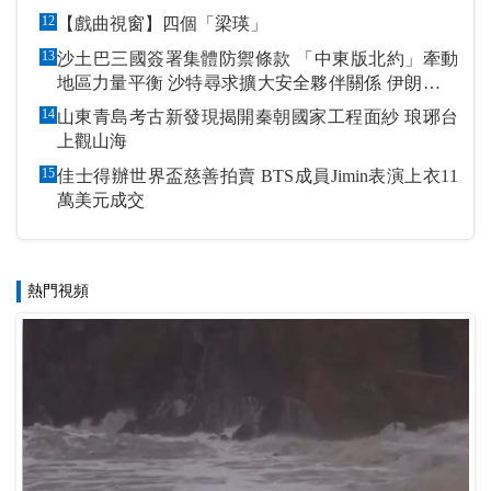
12
【戲曲視窗】四個「梁瑛」
13
沙土巴三國簽署集體防禦條款 「中東版北約」牽動
地區力量平衡 沙特尋求擴大安全夥伴關係 伊朗潑冷
水促改變政策
14
山東青島考古新發現揭開秦朝國家工程面紗 琅琊台
上觀山海
15
佳士得辦世界盃慈善拍賣 BTS成員Jimin表演上衣11
萬美元成交
熱門視頻