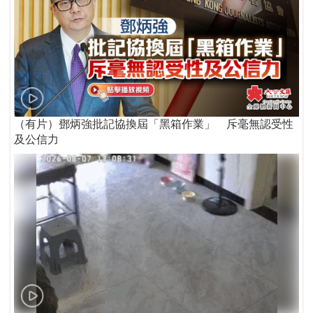
（有片）鄧炳強批記協換屆「黑箱作業」 斥毫無認受性
及公信力