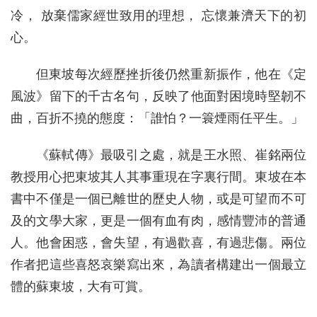
冷， 放棄儒家經世致用的理想， 忘懷兼濟天下的初
心。
但東坡每次經歷挫折後仍然重新振作，他在《定
風波》留下的千古名句，反映了他面對困境時堅韌不
曲，百折不撓的態度：「誰怕？一簑煙雨任平生。」
《蘇軾傳》最吸引之處，就是王水照、崔銘兩位
教授用心把東坡其人其事重現在字裏行間。東坡在本
書中不僅是一個已離世的歷史人物，或是可望而不可
及的文學大家，更是一個有血有肉，感情豐沛的普通
人。他會困惑，會失望，有過歡喜，有過悲傷。兩位
作者把這些喜怒哀樂寫出來，為讀者構建出一個最立
體的蘇東坡，大有可賞。