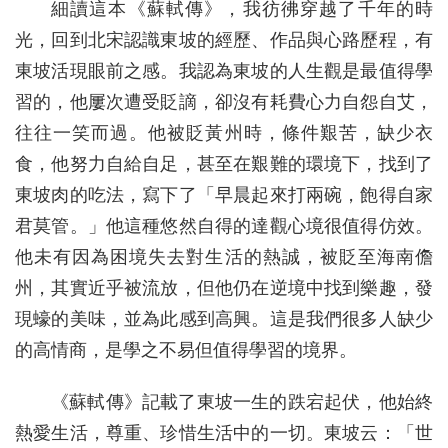
細讀這本《蘇軾傳》，我彷彿穿越了千年的時
光，回到北宋認識東坡的經歷、作品與心路歷程，有
東坡活現眼前之感。我認為東坡的人生觀是最值得學
習的，他屢次遭受貶謫，卻沒有耗費心力自怨自艾，
往往一笑而過。他被貶黃州時，條件艱苦，缺少衣
食，他努力自給自足，甚至在艱難的環境下，找到了
東坡肉的吃法，寫下了「早晨起來打兩碗，飽得自家
君莫管。」他這種悠然自得的達觀心境很值得仿效。
他未有因為困境失去對生活的熱誠，被貶至海南儋
州，其實近乎被流放，但他仍在逆境中找到樂趣，發
現蠔的美味，並為此感到高興。這是我們很多人缺少
的高情商，是學之不易但值得學習的境界。
《蘇軾傳》記載了東坡一生的跌宕起伏，他始終
熱愛生活，尊重、珍惜生活中的一切。東坡云：「世