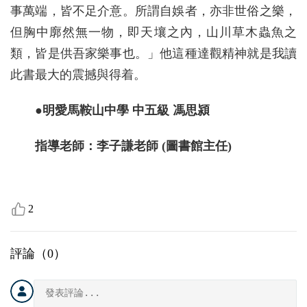
事萬端，皆不足介意。所謂自娛者，亦非世俗之樂，
但胸中廓然無一物，即天壤之內，山川草木蟲魚之
類，皆是供吾家樂事也。」他這種達觀精神就是我讀
此書最大的震撼與得着。
●明愛馬鞍山中學 中五級 馮思潁
指導老師：李子謙老師 (圖書館主任)
2
評論（
0
）