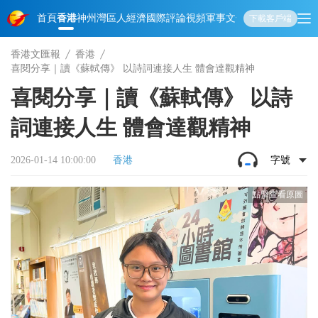
首頁
香港
神州
灣區人
經濟
國際
評論
視頻
軍事
文化
娛樂
生活
教育
體
下載客戶端
香港文匯報
香港
喜閱分享｜讀《蘇軾傳》 以詩詞連接人生 體會達觀精神
喜閱分享｜讀《蘇軾傳》 以詩
詞連接人生 體會達觀精神
2026-01-14 10:00:00
香港
字號