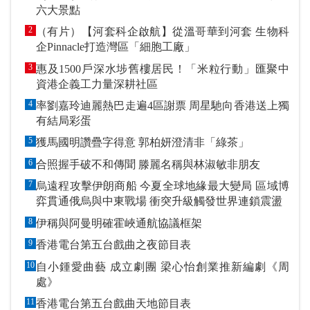
六大景點
2
（有片）【河套科企啟航】從溫哥華到河套 生物科
企Pinnacle打造灣區「細胞工廠」
3
惠及1500戶深水埗舊樓居民！「米粒行動」匯聚中
資港企義工力量深耕社區
4
率劉嘉玲迪麗熱巴走遍4區謝票 周星馳向香港送上獨
有結局彩蛋
5
獲馬國明讚疊字得意 郭柏妍澄清非「綠茶」
6
合照握手破不和傳聞 滕麗名稱與林淑敏非朋友
7
烏遠程攻擊伊朗商船 今夏全球地緣最大變局 區域博
弈貫通俄烏與中東戰場 衝突升級觸發世界連鎖震盪
8
伊稱與阿曼明確霍峽通航協議框架
9
香港電台第五台戲曲之夜節目表
10
自小鍾愛曲藝 成立劇團 梁心怡創業推新編劇《周
處》
11
香港電台第五台戲曲天地節目表