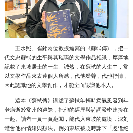
王水照、崔銘兩位教授編寫的《蘇軾傳》，把一
代文忠蘇軾的生平與其璀璨的文學作品相織，厚厚地
記載了東坡居士的一生。誠然，在蘇軾的人生中，常
以文學作品來表達個人所感，代他發聲，代他抒情，
因此認識他的文學創作，才能全面認識他本人。
這本《蘇軾傳》講述了蘇軾年輕時意氣風發到年
老病逝於常州的遭際，把他的經歷與詩詞緊密連接在
一起。讀者一頁一頁翻閱，能代入東坡的處境，深刻
體會他的情緒與想法。例如東坡被貶時詠下「忽逢絕