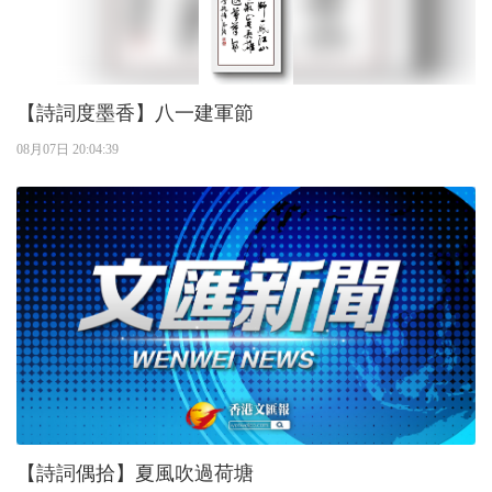
【詩詞度墨香】八一建軍節
08月07日 20:04:39
【詩詞偶拾】夏風吹過荷塘