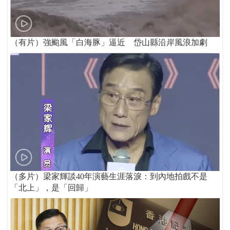
（有片）強颱風「白海豚」逼近 岱山縣沿岸風浪加劇
（多片）梁家輝談40年演藝生涯落淚：到內地拍戲不是
「北上」，是「回歸」