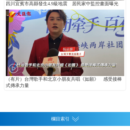
四川宜賓市高縣發生4.9級地震 居民家中監控畫面曝光
（有片）台灣歌手和北京小朋友共唱《如願》 感受接棒
式傳承力量
欄目索引