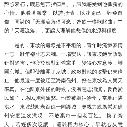
艷照衰朽，嘆息無言揩病目」，讓我感受到他孤獨的
心情。他看著海棠，以詩抒情，以花喻己，難免自
傷。同詩的「天涯流落俱可念，為飲一樽歌此曲」中
的「天涯流落」，更讓人理解他悲傷的來源與程度。
是的，東坡的遭際是不平坦的，青年時滿懷豪情
壯志，壯年卻壯志未酬。一場變法，讓東坡飽受政敵
針對陷害，他疲於應對新舊黨爭，變得心灰意冷，離
開京城。但即使離開了京城，政敵對他的攻擊仍未停
止，他最遠一度被貶至海南儋州。好在東坡為人樂天
率真。在他離京外任的時候，沒有意志消沉，反倒愛
民如子，為民興利除弊。他曾被調往徐州，當地正遇
洪水，東坡鼓勵老百姓一同護城，更親力親為幫助徐
州安度這次洪災，不放棄每一個老百姓。 換了旁
人，若經多次貶謫 ，遠離權力核心，早就心灰意