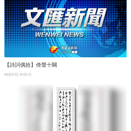
【詩詞偶拾】倚聲十闋
08月07日 20:03:51