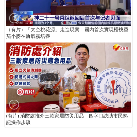
（有片）「太空桃花源」走進現實！國內首次實現櫻桃番
茄小麥在軌氣霧培養
(有片) 消防處推介三款家居防災用品 四字口訣助市民熟
記操作步驟