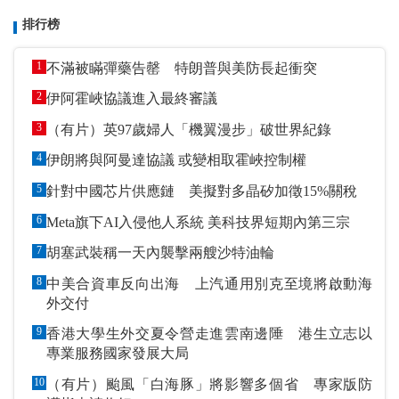
排行榜
1
不滿被瞞彈藥告罄 特朗普與美防長起衝突
2
伊阿霍峽協議進入最終審議
3
（有片）英97歲婦人「機翼漫步」破世界紀錄
4
伊朗將與阿曼達協議 或變相取霍峽控制權
5
針對中國芯片供應鏈 美擬對多晶矽加徵15%關稅
6
Meta旗下AI入侵他人系統 美科技界短期內第三宗
7
胡塞武裝稱一天內襲擊兩艘沙特油輪
8
中美合資車反向出海 上汽通用別克至境將啟動海
外交付
9
香港大學生外交夏令營走進雲南邊陲 港生立志以
專業服務國家發展大局
10
（有片）颱風「白海豚」將影響多個省 專家版防