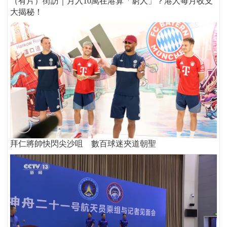
（有片）街訪｜月入10萬在港算「窮人」？港人每月收支
大揭秘！
拜仁將帥快閃尖沙咀 數百球迷夾道朝聖