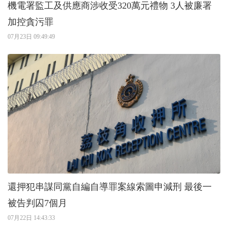
機電署監工及供應商涉收受320萬元禮物 3人被廉署
加控貪污罪
07月23日 09:49:49
還押犯串謀同黨自編自導罪案線索圖申減刑 最後一
被告判囚7個月
07月22日 14:43:33