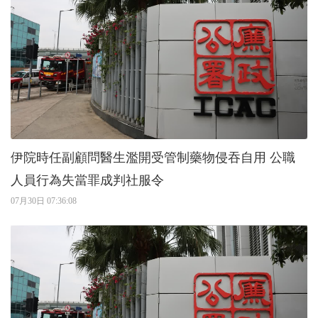
伊院時任副顧問醫生濫開受管制藥物侵吞自用 公職
人員行為失當罪成判社服令
07月30日 07:36:08