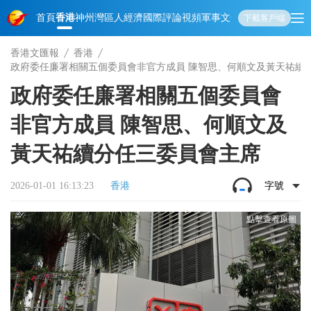
首頁
香港
神州
灣區人
經濟
國際
評論
視頻
軍事
文化
娛樂
生活
教育
體
下載客戶端
香港文匯報
香港
政府委任廉署相關五個委員會非官方成員 陳智思、何順文及黃天祐續
政府委任廉署相關五個委員會
非官方成員 陳智思、何順文及
黃天祐續分任三委員會主席
2026-01-01 16:13:23
香港
字號