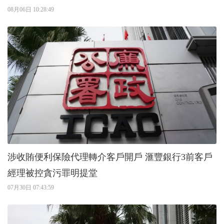
08月06日 10:28:49
涉收賄便利保險代理轉介客戶開戶 滙豐銀行3前客戶
經理被控貪污罪明提堂
07月30日 07:43:59