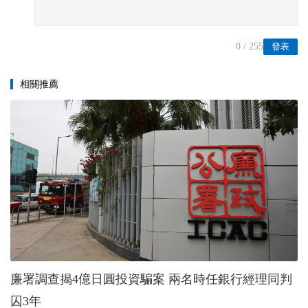
0
/ 255
發表
相關推薦
廉署調查揭4億日圓投資騙案 兩名時任銀行經理同判
囚3年