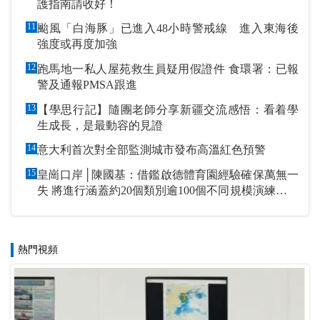
護指南請收好！
11
颱風「白海豚」已進入48小時警戒線 進入東海後
強度或再度加強
12
跑馬地一私人屋苑救生員疑用假證件 食環署：已報
警及通報PMSA跟進
13
【學思行記】隨團老師分享新疆交流感悟：看着學
生成長，是最動容的見證
14
意大利首次對全部監測城市發布高溫紅色預警
15
皇崗口岸│陳國基：借鑑啟德體育園經驗確保萬無一
失 將進行涵蓋約20個類別逾100個不同規模演練和測
試
熱門視頻