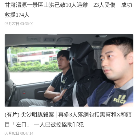
甘肅渭源一景區山洪已致10人遇難 23人受傷 成功
救援174人
07月27日 05:36:00
(有片) 尖沙咀謀殺案│再多3人落網包括黑幫和X和頭
目「左口」 一人已被控協助罪犯
08月02日 09:47:14