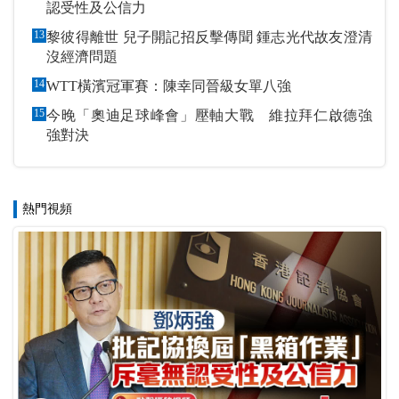
認受性及公信力
13
黎彼得離世 兒子開記招反擊傳聞 鍾志光代故友澄清
沒經濟問題
14
WTT橫濱冠軍賽：陳幸同晉級女單八強
15
今晚「奧迪足球峰會」壓軸大戰 維拉拜仁啟德強
強對決
熱門視頻