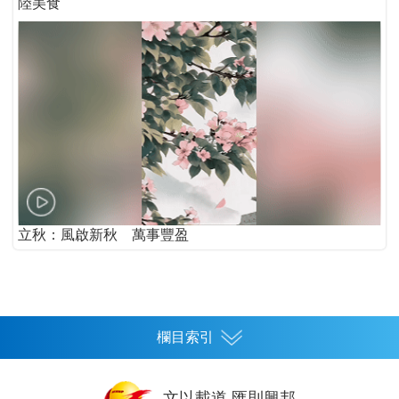
陸美食
立秋：風啟新秋 萬事豐盈
欄目索引
首頁
文以載道 匯則興邦