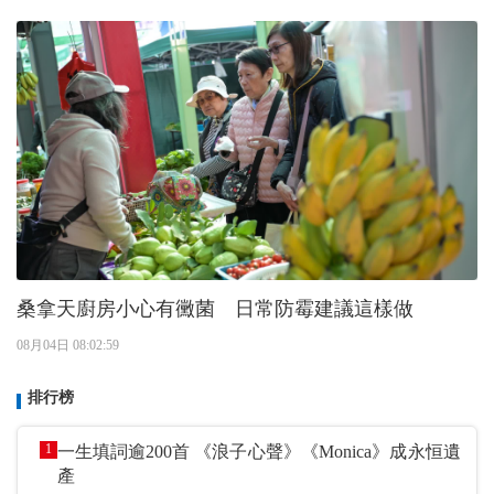
桑拿天廚房小心有黴菌 日常防霉建議這樣做
08月04日 08:02:59
排行榜
1
一生填詞逾200首 《浪子心聲》《Monica》成永恒遺
產