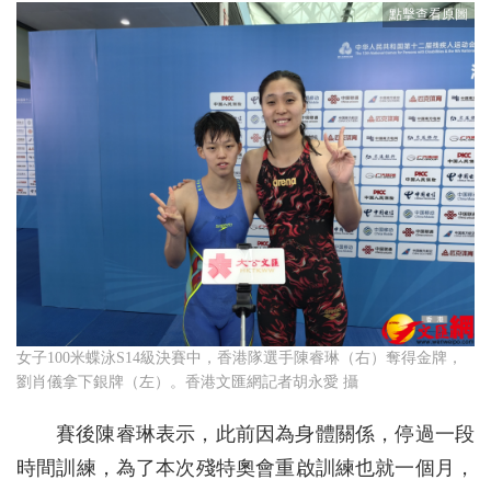
女子100米蝶泳S14級決賽中，香港隊選手陳睿琳（右）奪得金牌，
劉肖儀拿下銀牌（左）。香港文匯網記者胡永愛 攝
賽後陳睿琳表示，此前因為身體關係，停過一段
時間訓練，為了本次殘特奧會重啟訓練也就一個月，