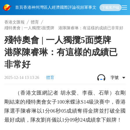
首頁
香港
神州
灣區人
經濟
國際
評論
視頻
軍事
文化
娛樂
生活
教育
體
下載客戶端
香港文匯報
體育
殘特奧會 | 一人獨攬5面獎牌 港隊陳睿琳：有這樣的成績已非常好
殘特奧會 | 一人獨攬5面獎牌
港隊陳睿琳：有這樣的成績已
非常好
2025-12-14 13:13:26
體育
字號
（香港文匯網記者 胡永愛、李薇、石華）在剛
剛結束的殘特奧會女子100米蝶泳S14級決賽中，香港
隊選手陳睿琳以1分06秒05成績奪得金牌並打破全國
最好成績，隊友劉肖儀以1分09秒24成績拿下銀牌！