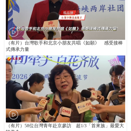
（有片）台灣歌手和北京小朋友共唱《如願》 感受接棒
式傳承力量
（有片）58位台灣青年赴京參訪 超1/3「首來族」最愛大