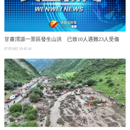
甘肅渭源一景區發生山洪 已致10人遇難23人受傷
07月26日 10:45:34