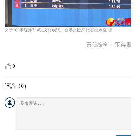
女子100米蝶泳S14級決賽成績。香港文匯網記者胡永愛 攝
責任編輯：
宋得書
0
評論（
0
）