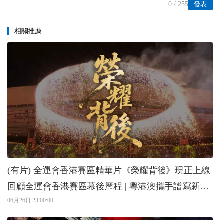
0
/ 255
發表
相關推薦
(有片) 全運會香港賽區精華片《榮耀背後》現正上線
回顧全運會香港賽區幕後歷程 | 粵港澳攜手譜寫新篇
章
06月26日 23:00:00