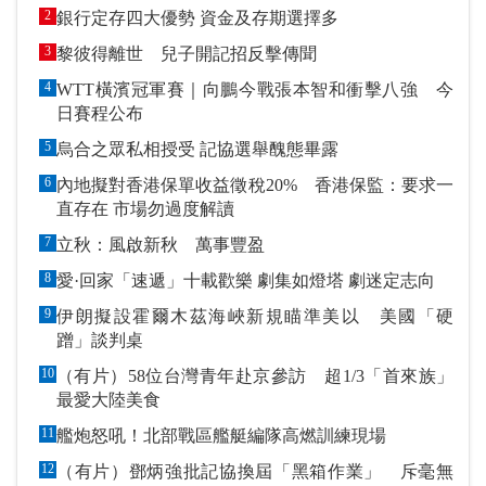
2
銀行定存四大優勢 資金及存期選擇多
3
黎彼得離世 兒子開記招反擊傳聞
4
WTT橫濱冠軍賽｜向鵬今戰張本智和衝擊八強 今
日賽程公布
5
烏合之眾私相授受 記協選舉醜態畢露
6
內地擬對香港保單收益徵稅20% 香港保監：要求一
直存在 市場勿過度解讀
7
立秋：風啟新秋 萬事豐盈
8
愛·回家「速遞」十載歡樂 劇集如燈塔 劇迷定志向
9
伊朗擬設霍爾木茲海峽新規瞄準美以 美國「硬
蹭」談判桌
10
（有片）58位台灣青年赴京參訪 超1/3「首來族」
最愛大陸美食
11
艦炮怒吼！北部戰區艦艇編隊高燃訓練現場
12
（有片）鄧炳強批記協換屆「黑箱作業」 斥毫無