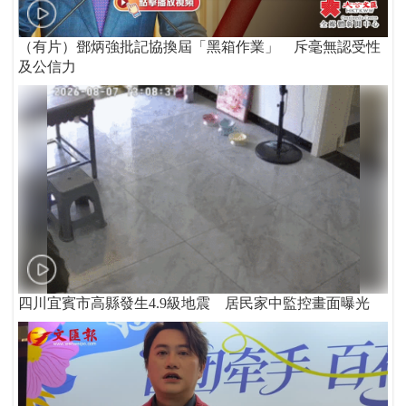
（有片）鄧炳強批記協換屆「黑箱作業」 斥毫無認受性
及公信力
四川宜賓市高縣發生4.9級地震 居民家中監控畫面曝光