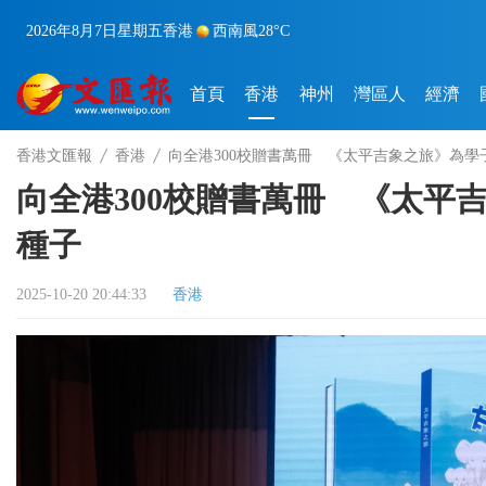
2026年8月7日
星期五
香港
西南風
28°C
首頁
香港
神州
灣區人
經濟
香港文匯報
香港
向全港300校贈書萬冊 《太平吉象之旅》為
向全港300校贈書萬冊 《太平
種子
2025-10-20 20:44:33
香港