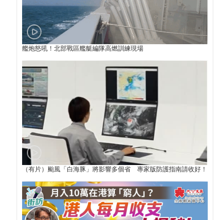
艦炮怒吼！北部戰區艦艇編隊高燃訓練現場
（有片）颱風「白海豚」將影響多個省 專家版防護指南請收好！