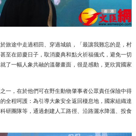
）
們於旅途中走過稻田、穿過城鎮，「最讓我難忘的是，村
，甚至在節慶日子，取消慶典和點火祈福儀式，避免一切
成就了一幅人象共融的溫馨畫面，很是感動，更欣賞國家
因之一，在於他們可在野生動物肇事者公眾責任保險中得
們的全程呵護：為引導大象安全返回棲息地，國家組織達
及科研團隊等，通過創建人工路徑、沿路灑水降溫、投食