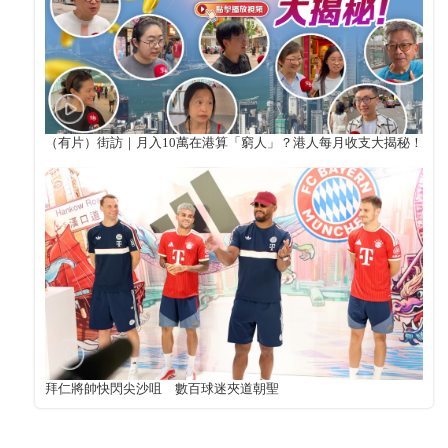
（有片）街訪｜月入10萬在港算「窮人」？港人每月收支大揭秘！
拜仁將帥快閃尖沙咀 數百球迷夾道朝聖