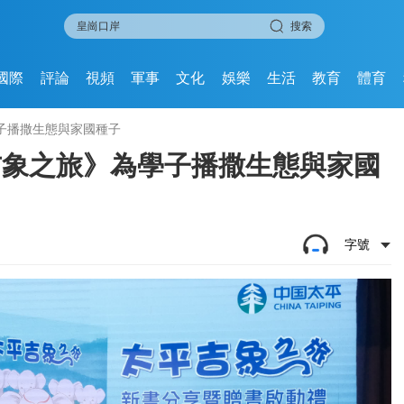
搜索
國際
評論
視頻
軍事
文化
娛樂
生活
教育
體育
學子播撒生態與家國種子
吉象之旅》為學子播撒生態與家國
字號