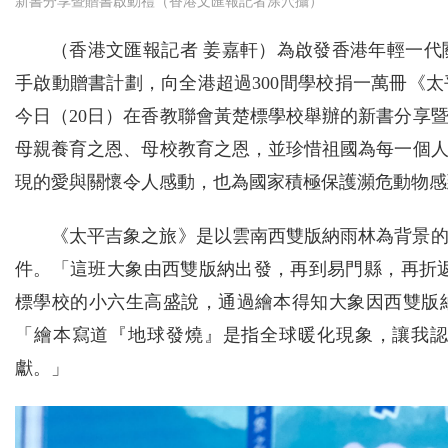
新書分享暨贈書啟動禮（香港文匯報記者涂穴攝）
（香港文匯報記者 姜嘉軒）為啟發香港年輕一
手啟動贈書計劃，向全港超過300間學校捐一萬冊《
今日（20日）在香教聯會黃楚標學校舉辦的新書分享
母親養育之恩、母校教育之恩，並珍惜祖國為每一個
現的愛與關懷令人感動，也為國家積極保護瀕危動物感
《太平吉象之旅》是以雲南西雙版納雨林為背景
件。「這班大象由西雙版納出發，再到易門縣，再折返，
標學校的小六生高盛說，通過繪本得知大象因西雙版
「繪本寫道『地球發燒』是指全球暖化現象，讓我
獻。」