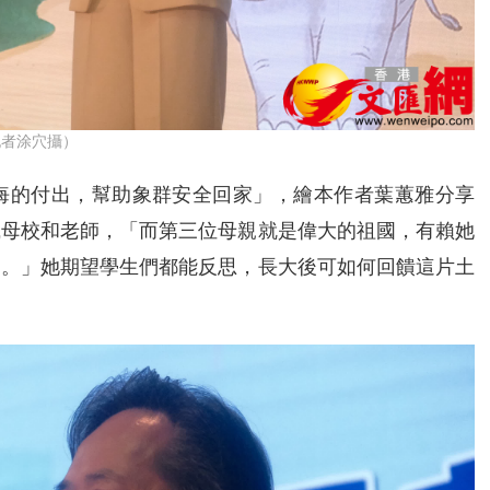
記者涂穴攝）
悔的付出，幫助象群安全回家」，繪本作者葉蕙雅分享
識母校和老師，「而第三位母親就是偉大的祖國，有賴她
學。」她期望學生們都能反思，長大後可如何回饋這片土