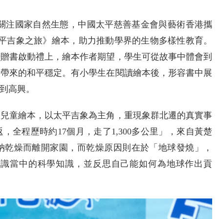
代關注國家自然生態，中國太平慈善基金會與藝術香港攜
太平吉象之旅》繪本，助力推動學界的生物多樣性教育。
暨贈書啟動禮上，繪本作者期望，學生可從故事中體會到
人帶來的和平穩定。有小學生在閱讀繪本後，形容書中展
到高興。
的兒童繪本，以太平吉象為主角，重現象群北遷的真實事
全程歷時約17個月，走了1,300多公里」，來自黃楚
納乾燥而離開家園，而乾燥原因則在於「地球發燒」，
認識當中的科學知識，並反思自己能如何為地球作出貢