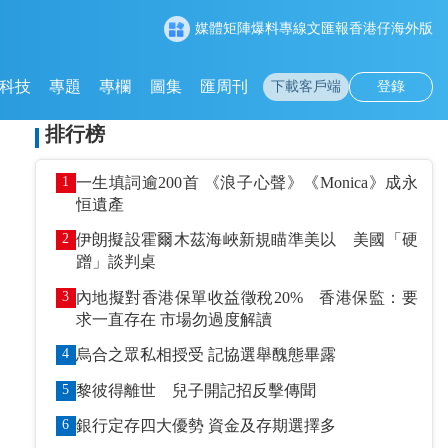
媒體矩陣
爆料專線
文匯報
香港仔
海外版
科技
專題
專欄
圖集
匯周刊
下載客戶端
登錄
排行榜
1
一生填詞逾200首 《浪子心聲》《Monica》成永
恒遺產
2
伊朗擬設霍爾木茲海峽新規瞄準美以 美國「硬
蹭」談判桌
3
內地擬對香港保單收益徵稅20% 香港保監：要
求一直存在 市場勿過度解讀
4
烏合之眾私相授受 記協選舉醜態畢露
5
黎彼得離世 兒子開記招反擊傳聞
6
銀行定存四大優勢 資金及存期選擇多