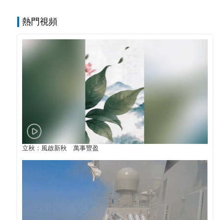
熱門視頻
立秋：風啟新秋 萬事豐盈