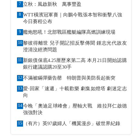
7
立秋：風啟新秋 萬事豐盈
8
WTT橫濱冠軍賽｜向鵬今戰張本智和衝擊八強
今日賽程公布
9
艦炮怒吼！北部戰區艦艇編隊高燃訓練現場
10
黎彼得離世 兒子開記招反擊傳聞 鍾志光代故友
澄清沒經濟問題
11
新銀債保底4.25厘歷來第二高 本月21日開始認購
銀行建議認購20至30手
12
不滿被瞞彈藥告罄 特朗普與美防長起衝突
13
愛·回家「速遞」十載歡樂 劇集如燈塔 劇迷定志
向
14
今晚「奧迪足球峰會」壓軸大戰 維拉拜仁啟德
強強對決
15
（有片）英97歲婦人「機翼漫步」破世界紀錄