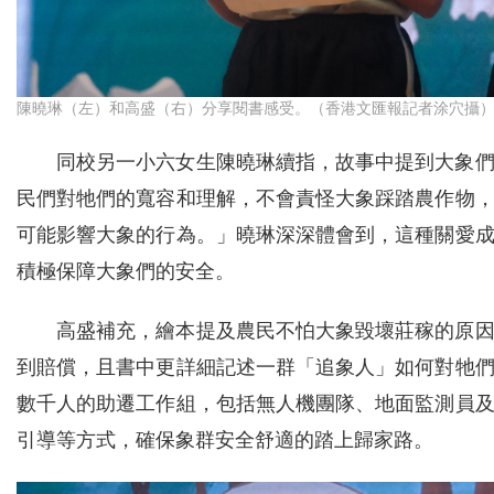
陳曉琳（左）和高盛（右）分享閱書感受。（香港文匯報記者涂穴攝
同校另一小六女生陳曉琳續指，故事中提到大象
民們對牠們的寬容和理解，不會責怪大象踩踏農作物
可能影響大象的行為。」曉琳深深體會到，這種關愛
積極保障大象們的安全。
高盛補充，繪本提及農民不怕大象毀壞莊稼的原
到賠償，且書中更詳細記述一群「追象人」如何對牠
數千人的助遷工作組，包括無人機團隊、地面監測員
引導等方式，確保象群安全舒適的踏上歸家路。