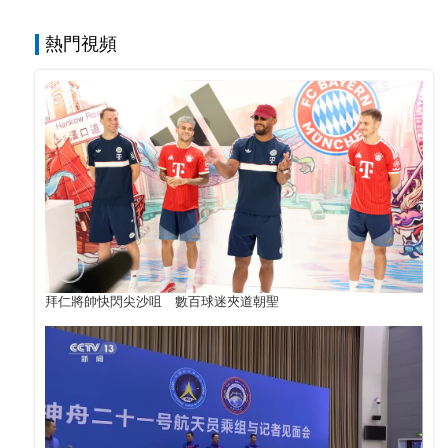
熱門視頻
拜仁將帥快閃尖沙咀 數百球迷夾道朝聖