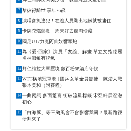
7
黎彼得離世 享年76歲
8
演唱會抓逃犯！在逃人員剛出地鐵就被逮住
9
卡牌陀螺熱潮 周末好去處淘珍藏
10
國足U17力克阿仙奴響頭炮
11
為《愛·回家》演員「友誼」解畫 單立文指滕麗
名林淑敏有脾氣
12
拜仁維拉大軍壓境 數百粉絲酒店守候
13
WTT橫濱冠軍賽 | 國乒女單全員告捷 陳熠大戰
張本美和（附賽程）
14
一曲兩詞 多面驚喜 衝破流量標籤 宋亞軒展澄澈
初心
15
「白海豚」等三颱風會不會影響我國？最新路徑
研判來了