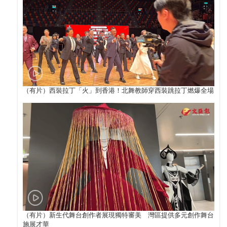
（有片）西裝拉丁「火」到香港！北舞教師穿西裝跳拉丁燃爆全場
（有片）新生代舞台創作者展現獨特審美 灣區提供多元創作舞台
施展才華