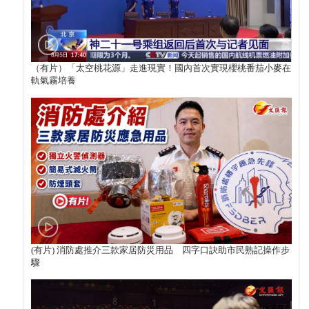
（有片）「太空桃花源」走進現實！國內首次實現櫻桃番茄小麥在
軌氣霧培養
(有片) 消防處推介三款家居防災用品 四字口訣助市民熟記操作步
驟