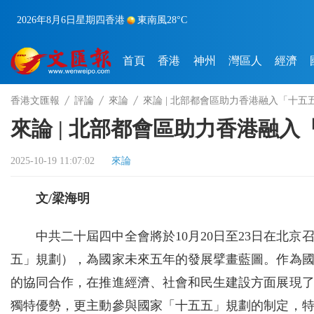
2026年8月6日
星期四
香港
東南風
28°C
首頁
香港
神州
灣區人
經濟
香港文匯報
評論
來論
來論 | 北部都會區助力香港融入「十五
來論 | 北部都會區助力香港融
2025-10-19 11:07:02
來論
文/梁海明
中共二十屆四中全會將於10月20日至23日在北
五」規劃），為國家未來五年的發展擘畫藍圖。作為
的協同合作，在推進經濟、社會和民生建設方面展現
獨特優勢，更主動參與國家「十五五」規劃的制定，