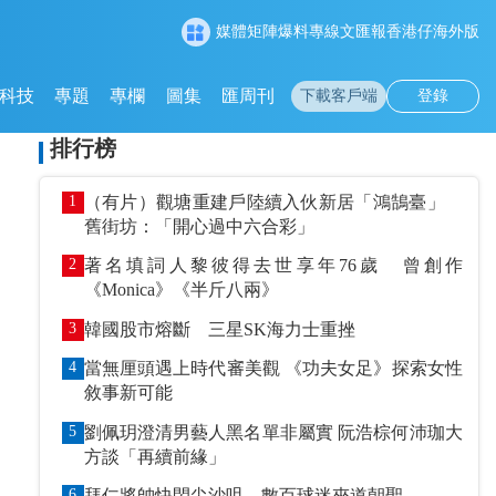
媒體矩陣
爆料專線
文匯報
香港仔
海外版
科技
專題
專欄
圖集
匯周刊
下載客戶端
登錄
排行榜
1
（有片）觀塘重建戶陸續入伙新居「鴻鵠臺」
舊街坊：「開心過中六合彩」
2
著名填詞人黎彼得去世享年76歲 曾創作
《Monica》《半斤八兩》
3
韓國股市熔斷 三星SK海力士重挫
4
當無厘頭遇上時代審美觀 《功夫女足》探索女性
敘事新可能
5
劉佩玥澄清男藝人黑名單非屬實 阮浩棕何沛珈大
方談「再續前緣」
6
拜仁將帥快閃尖沙咀 數百球迷夾道朝聖