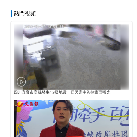
熱門視頻
四川宜賓市高縣發生4.9級地震 居民家中監控畫面曝光