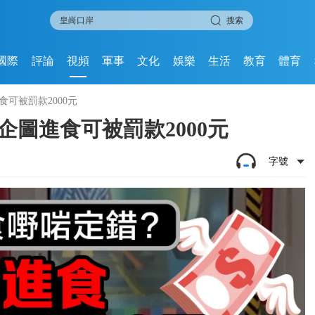
搜索
國際
評論
視頻
軍事
文化
娛樂
生活
教育
體育
可被罰款2000元
企圖進食可被罰款2000元
字號