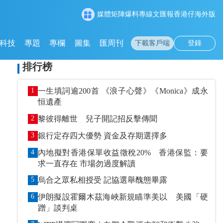
媒體矩陣
爆料專線
文匯報
香港仔
海外版
科技
專題
專欄
圖集
匯周刊
下載客戶端
登錄
排行榜
1
一生填詞逾200首 《浪子心聲》《Monica》成永
恒遺產
2
黎彼得離世 兒子開記招反擊傳聞
3
銀行定存四大優勢 資金及存期選擇多
4
內地擬對香港保單收益徵稅20% 香港保監：要
求一直存在 市場勿過度解讀
5
烏合之眾私相授受 記協選舉醜態畢露
6
伊朗擬設霍爾木茲海峽新規瞄準美以 美國「硬
蹭」談判桌