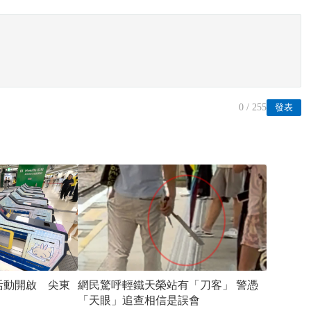
0
/ 255
發表
二彈活動開啟 尖東
網民驚呼輕鐵天榮站有「刀客」 警憑
「天眼」追查相信是誤會