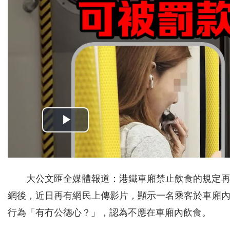
大公文匯全媒體報道：港鐵車廂禁止飲食的規定
網後，近日再有網民上傳影片，顯示一名乘客於車廂
行為「有冇公德心？」，認為不應在車廂內飲食。