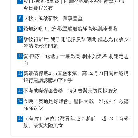
7
WTT橫濱冠軍賽｜向鵬今戰張本智和衝擊八強
今日賽程公布
8
立秋：風啟新秋 萬事豐盈
9
艦炮怒吼！北部戰區艦艇編隊高燃訓練現場
10
黎彼得離世 兒子開記招反擊傳聞 鍾志光代故友
澄清沒經濟問題
11
愛·回家「速遞」十載歡樂 劇集如燈塔 劇迷定志
向
12
新銀債保底4.25厘歷來第二高 本月21日開始認購
銀行建議認購20至30手
13
不滿被瞞彈藥告罄 特朗普與美防長起衝突
14
今晚「奧迪足球峰會」壓軸大戰 維拉拜仁啟德
強強對決
15
（有片）58位台灣青年赴京參訪 超1/3「首來
族」最愛大陸美食