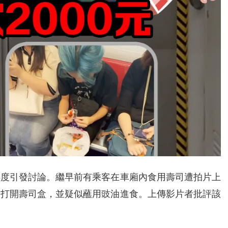
再度引發討論。繼早前有乘客在車廂內食用壽司遭拍片上
內打開壽司盒，並疑似蘸用豉油進食。上傳影片者批評該