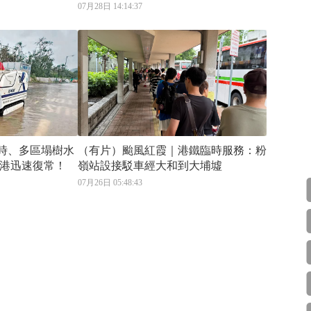
07月28日 14:14:37
小時、多區塌樹水
（有片）颱風紅霞｜港鐵臨時服務：粉
港迅速復常！
嶺站設接駁車經大和到大埔墟
07月26日 05:48:43