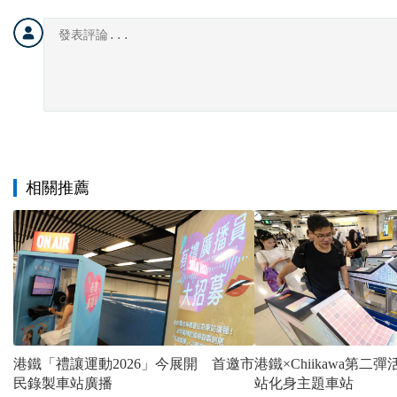
相關推薦
港鐵「禮讓運動2026」今展開 首邀市
港鐵×Chiikawa第
民錄製車站廣播
站化身主題車站