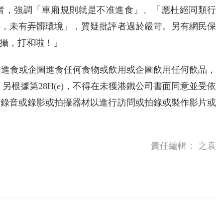
者，強調「車廂規則就是不准進食」、「應杜絕同類行
心，未有弄髒環境」，質疑批評者過於嚴苛。另有網民保
攝，打和啦！」
域內進食或企圖進食任何食物或飲用或企圖飲用任何飲品，
。另根據第28H(e)，不得在未獲港鐵公司書面同意並受依
何錄音或錄影或拍攝器材以進行訪問或拍錄或製作影片或
責任編輯：
之袁