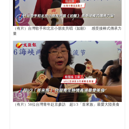
（有片）台灣歌手和北京小朋友共唱《如願》 感受接棒式傳承力
量
（有片）58位台灣青年赴京參訪 超1/3「首來族」最愛大陸美食