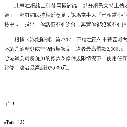
此事在網絡上引發兩極討論。部分網民支持上傳
為」；亦有網民持相反意見，認為當事人「已相當小
持中立，指出「你話佢不准飲食，其實你都犯緊不准拍
根據《港鐵附例》第27(b)，不准在已付車費區
不論是酒精類或非酒精類飲品，違者最高罰款2,000元
照港鐵公司所施加的條款及條件規限情況下，使用任
錄像，違者最高罰款5,000元。
0
評論（
0
）