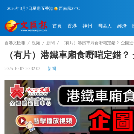
2026年8月7日
星期五
香港
西南風
27°C
首頁
香港
神州
灣區人
經濟
香港文匯報
視頻
新聞
（有片）港鐵車廂食嘢啱定錯？ 企圖進食
（有片）港鐵車廂食嘢啱定錯？ 
2025-10-07 20:32:02
新聞