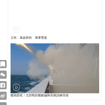
立秋：風啟新秋 萬事豐盈
艦炮怒吼！北部戰區艦艇編隊高燃訓練現場