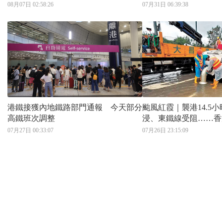
08月07日 02:58:26
07月31日 06:39:38
港鐵接獲內地鐵路部門通報 今天部分
颱風紅霞｜襲港14.5
高鐵班次調整
浸、東鐵線受阻……香
07月27日 00:33:07
07月26日 23:15:09