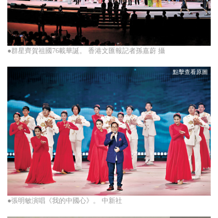
●群星齊賀祖國76載華誕。 香港文匯報記者孫嘉蔚 攝
●張明敏演唱《我的中國心》。 中新社