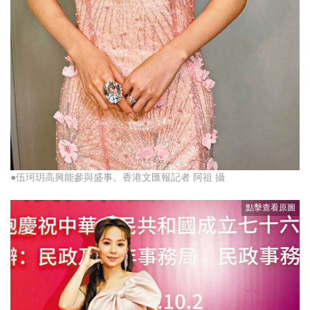
●伍珂玥高興能參與盛事。香港文匯報記者 阿祖 攝