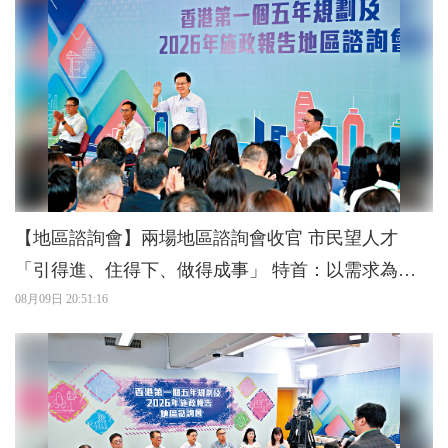
【地區諮詢會】兩場地區諮詢會收官 市民望人才
「引得進、住得下、做得成事」 特首：以需求為主
導 人力研究年內出爐
08月09日 20:51:16