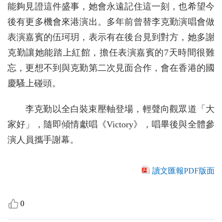
能夠見證這件盛事，她會永遠記住這一刻，也希望今
後有更多機會來港演出。多年前曾替李克勤演唱會做
表演嘉賓的伍珂玥，表示有在後台見到對方，她多謝
克勤讓她能踏上紅館，擔任表演嘉賓的7天時間很難
忘，更想不到與克勤第二次見面合作，會在香港的國
慶騷上碰頭。
李克勤以全白裝束壓軸登場，輕聲向觀眾道「大
家好」，隨即傾情獻唱《Victory》，唱畢後與全體參
演人員攜手謝幕。
讀文匯報PDF版面
0