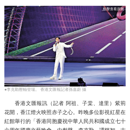
●李克勤壓軸登場。 香港文匯報記者孫嘉蔚 攝
香港文匯報訊（記者 阿祖、子棠、達里）紫荊
花開，香江燈火映照赤子之心。昨晚多位影視紅星在
紅館舉行的「香港同胞慶祝中華人民共和國成立七十