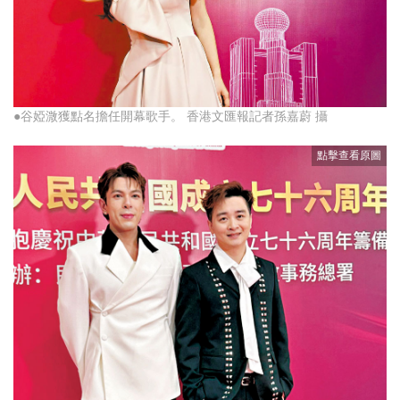
●谷婭溦獲點名擔任開幕歌手。 香港文匯報記者孫嘉蔚 攝