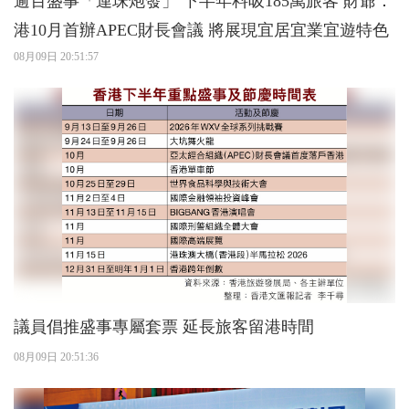
逾百盛事「連珠炮發」 下半年料吸185萬旅客 財爺：
港10月首辦APEC財長會議 將展現宜居宜業宜遊特色
08月09日 20:51:57
議員倡推盛事專屬套票 延長旅客留港時間
08月09日 20:51:36