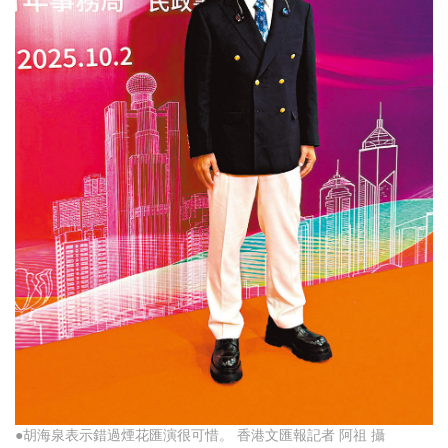
●胡海泉表示錯過煙花匯演很可惜。 香港文匯報記者 阿祖 攝