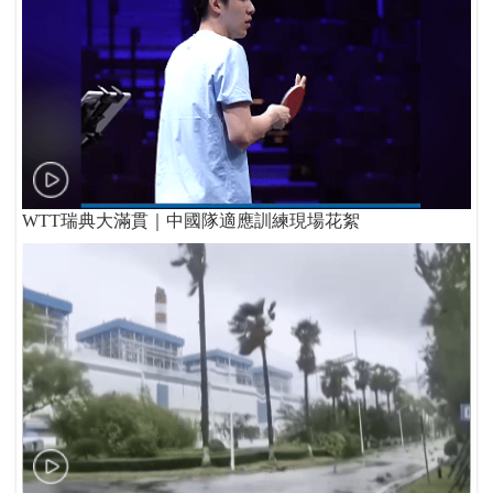
WTT瑞典大滿貫｜中國隊適應訓練現場花絮