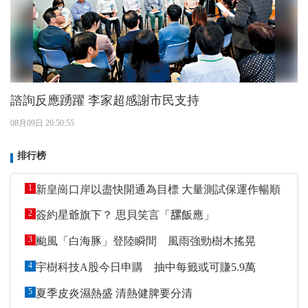
諮詢反應踴躍 李家超感謝市民支持
08月09日 20:50:55
排行榜
1
新皇崗口岸以盡快開通為目標 大量測試保運作暢順
2
簽約星爺旗下？ 思貝笑言「𦧲飯應」
3
颱風「白海豚」登陸瞬間 風雨強勁樹木搖晃
4
宇樹科技A股今日申購 抽中每籤或可賺5.9萬
5
夏季皮炎濕熱盛 清熱健脾要分清