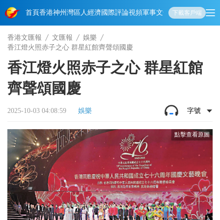
首頁
香港
神州
灣區人
經濟
國際
評論
視頻
軍事
文化
娛樂
生活
教育
體
下載客戶端
香港文匯報
文匯報
娛樂
香江燈火照赤子之心 群星紅館齊聲頌國慶
香江燈火照赤子之心 群星紅館
齊聲頌國慶
2025-10-03 04:08:59
娛樂
字號