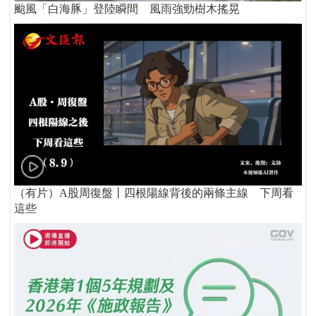
颱風「白海豚」登陸瞬間 風雨強勁樹木搖晃
（有片）A股周復盤丨四根陽線背後的兩條主線 下周看
這些