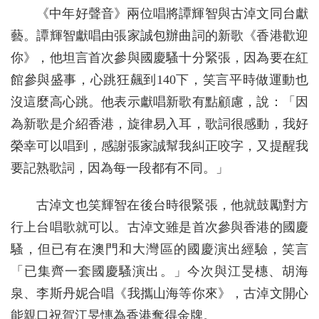
《中年好聲音》兩位唱將譚輝智與古淖文同台獻
藝。譚輝智獻唱由張家誠包辦曲詞的新歌《香港歡迎
你》，他坦言首次參與國慶騷十分緊張，因為要在紅
館參與盛事，心跳狂飆到140下，笑言平時做運動也
沒這麼高心跳。他表示獻唱新歌有點顧慮，說：「因
為新歌是介紹香港，旋律易入耳，歌詞很感動，我好
榮幸可以唱到，感謝張家誠幫我糾正咬字，又提醒我
要記熟歌詞，因為每一段都有不同。」
古淖文也笑輝智在後台時很緊張，他就鼓勵對方
行上台唱歌就可以。古淖文雖是首次參與香港的國慶
騷，但已有在澳門和大灣區的國慶演出經驗，笑言
「已集齊一套國慶騷演出。」今次與江旻橞、胡海
泉、李斯丹妮合唱《我攜山海等你來》，古淖文開心
能親口祝賀江旻憓為香港奪得金牌。