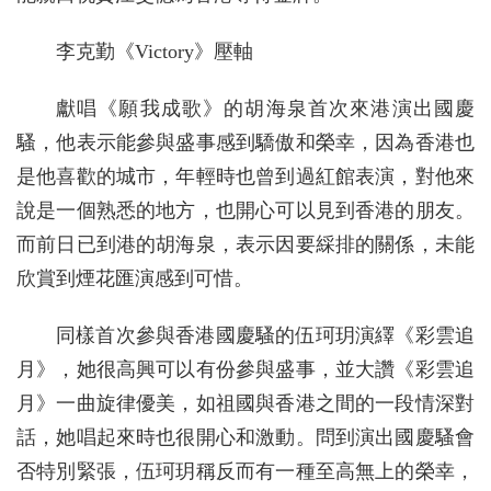
李克勤《Victory》壓軸
獻唱《願我成歌》的胡海泉首次來港演出國慶
騷，他表示能參與盛事感到驕傲和榮幸，因為香港也
是他喜歡的城市，年輕時也曾到過紅館表演，對他來
說是一個熟悉的地方，也開心可以見到香港的朋友。
而前日已到港的胡海泉，表示因要綵排的關係，未能
欣賞到煙花匯演感到可惜。
同樣首次參與香港國慶騷的伍珂玥演繹《彩雲追
月》，她很高興可以有份參與盛事，並大讚《彩雲追
月》一曲旋律優美，如祖國與香港之間的一段情深對
話，她唱起來時也很開心和激動。問到演出國慶騷會
否特別緊張，伍珂玥稱反而有一種至高無上的榮幸，