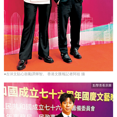
●古淖文貼心鼓勵譚輝智。 香港文匯報記者阿祖 攝