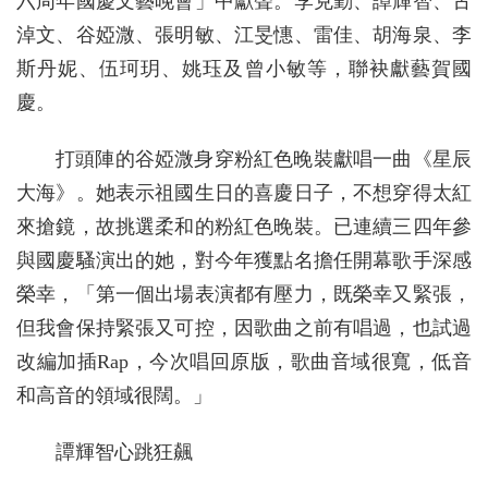
六周年國慶文藝晚會」中獻聲。李克勤、譚輝智、古
淖文、谷婭溦、張明敏、江旻憓、雷佳、胡海泉、李
斯丹妮、伍珂玥、姚珏及曾小敏等，聯袂獻藝賀國
慶。
打頭陣的谷婭溦身穿粉紅色晚裝獻唱一曲《星辰
大海》。她表示祖國生日的喜慶日子，不想穿得太紅
來搶鏡，故挑選柔和的粉紅色晚裝。已連續三四年參
與國慶騷演出的她，對今年獲點名擔任開幕歌手深感
榮幸，「第一個出場表演都有壓力，既榮幸又緊張，
但我會保持緊張又可控，因歌曲之前有唱過，也試過
改編加插Rap，今次唱回原版，歌曲音域很寬，低音
和高音的領域很闊。」
譚輝智心跳狂飆