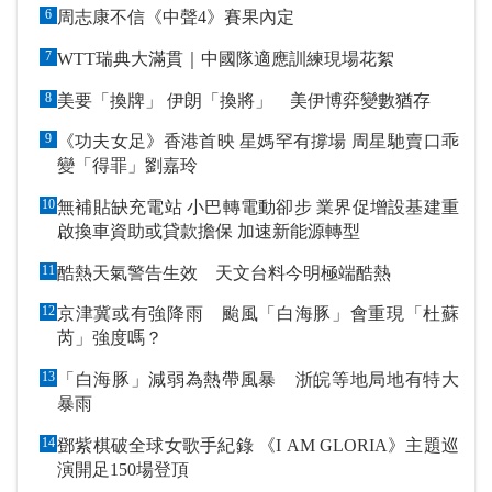
6
周志康不信《中聲4》賽果內定
7
WTT瑞典大滿貫｜中國隊適應訓練現場花絮
8
美要「換牌」 伊朗「換將」 美伊博弈變數猶存
9
《功夫女足》香港首映 星媽罕有撐場 周星馳賣口乖
變「得罪」劉嘉玲
10
無補貼缺充電站 小巴轉電動卻步 業界促增設基建重
啟換車資助或貸款擔保 加速新能源轉型
11
酷熱天氣警告生效 天文台料今明極端酷熱
12
京津冀或有強降雨 颱風「白海豚」會重現「杜蘇
芮」強度嗎？
13
「白海豚」減弱為熱帶風暴 浙皖等地局地有特大
暴雨
14
鄧紫棋破全球女歌手紀錄 《I AM GLORIA》主題巡
演開足150場登頂