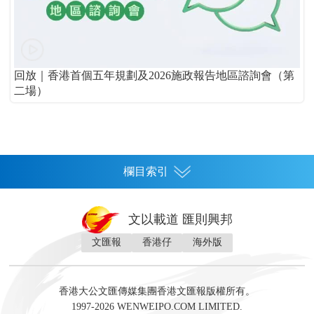
回放｜香港首個五年規劃及2026施政報告地區諮詢會（第
二場）
欄目索引
首頁
文以載道 匯則興邦
香港
文匯報
香港仔
海外版
神州
灣區生活
灣區企業
灣區文化
灣區旅遊
灣區人
灣區人才
灣區政策
灣區服務易
經濟
財經
地產
投資
財評
數字經濟
經湋論
香港大公文匯傳媒集團香港文匯報版權所有。
國際
1997-2026 WENWEIPO.COM LIMITED.