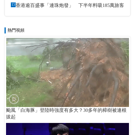
15
香港逾百盛事「連珠炮發」 下半年料吸185萬旅客
熱門視頻
颱風「白海豚」登陸時強度有多大？30多年的樟樹被連根
拔起