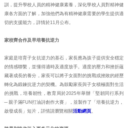
訓，提升學校人員的精神健康素養，深化學校人員對精神健
康各方面的了解，加強他們為有精神健康需要的學生提供適
切的支援能力，詳情於11月公布。
家校齊合作
及早培養抗逆力
家庭是培育子女抗逆力的基石，家長應為孩子提供安全穩定
的情感聯繫，並懂得適時及適度放手。適度的壓力和挫折蘊
藏著成長的養分，家長可以將子女面對的挑戰或挫敗的經歷
轉化為鍛鍊抗逆力的契機。為鼓勵家長與子女積極面對生活
的挑戰，培養韌性，教育局於2025年舉辦「堅韌同行系列
─ 親子滿FUN打油詩創作大賽」，並製作了「培養抗逆力，
啟發成長」短片，詳情請瀏覽相關
活動網頁
。