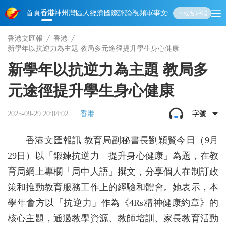
首頁
香港
神州
灣區人
經濟
國際
評論
視頻
軍事
文化
娛樂
生活
教育
體
下載客戶端
香港文匯報
香港
新學年以抗逆力為主題 教局多元途徑提升學生身心健康
新學年以抗逆力為主題 教局多
元途徑提升學生身心健康
2025-09-29 20:04:02
香港
字號
香港文匯報訊 教育局副秘書長劉穎賢今日（9月
29日）以「鍛鍊抗逆力 提升身心健康」為題，在教
育局網上專欄「局中人語」撰文，分享個人在制訂政
策和推動教育服務工作上的經驗和體會。她表示，本
學年會方以「抗逆力」作為《4Rs精神健康約章》的
核心主題，通過教學資源、教師培訓、家長教育活動