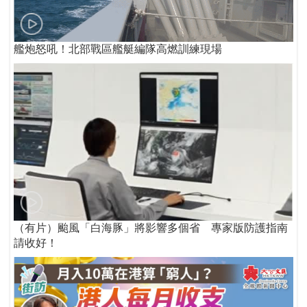
艦炮怒吼！北部戰區艦艇編隊高燃訓練現場
（有片）颱風「白海豚」將影響多個省 專家版防護指南
請收好！