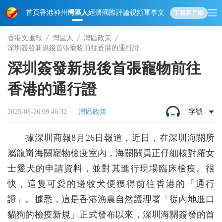
首頁
香港
神州
灣區人
經濟
國際
評論
視頻
軍事
文化
娛樂
生活
教育
體
下載客戶端
香港文匯報
灣區人
灣區政策
深圳簽發新規後首張寵物前往香港的通行證
深圳簽發新規後首張寵物前往
香港的通行證
2025-08-26 09:46:32
灣區政策
字號
據深圳商報8月26日報道，近日，在深圳海關所
屬龍崗海關寵物檢疫室內，海關關員正仔細核對羅女
士愛犬的申請資料，並對其進行現場臨床檢疫。很
快，這隻可愛的邊牧犬便獲得前往香港的「通行
證」。據悉，這是香港漁農自然護理署「從內地進口
貓狗的檢疫新規」正式發布以來，深圳海關簽發的首