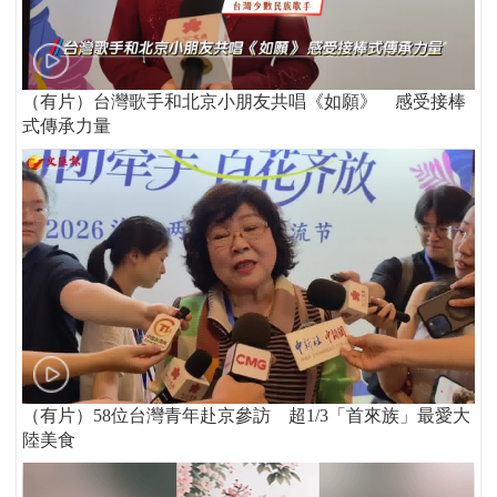
（有片）台灣歌手和北京小朋友共唱《如願》 感受接棒
式傳承力量
（有片）58位台灣青年赴京參訪 超1/3「首來族」最愛大
陸美食