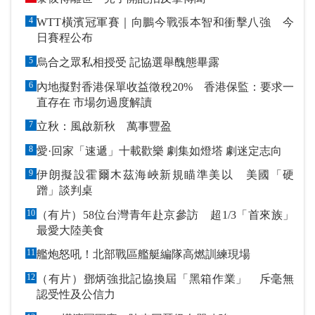
4
WTT橫濱冠軍賽｜向鵬今戰張本智和衝擊八強 今
日賽程公布
5
烏合之眾私相授受 記協選舉醜態畢露
6
內地擬對香港保單收益徵稅20% 香港保監：要求一
直存在 市場勿過度解讀
7
立秋：風啟新秋 萬事豐盈
8
愛·回家「速遞」十載歡樂 劇集如燈塔 劇迷定志向
9
伊朗擬設霍爾木茲海峽新規瞄準美以 美國「硬
蹭」談判桌
10
（有片）58位台灣青年赴京參訪 超1/3「首來族」
最愛大陸美食
11
艦炮怒吼！北部戰區艦艇編隊高燃訓練現場
12
（有片）鄧炳強批記協換屆「黑箱作業」 斥毫無
認受性及公信力