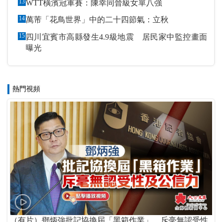
13
WTT橫濱冠軍賽：陳幸同晉級女單八強
14
萬芾「花鳥世界」中的二十四節氣：立秋
15
四川宜賓市高縣發生4.9級地震 居民家中監控畫面
曝光
熱門視頻
（有片）鄧炳強批記協換屆「黑箱作業」 斥毫無認受性