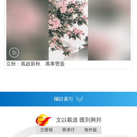
立秋：風啟新秋 萬事豐盈
欄目索引
首頁
文以載道 匯則興邦
香港
文匯報
香港仔
海外版
神州