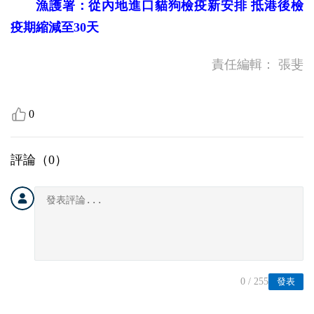
漁護署：從內地進口貓狗檢疫新安排 抵港後檢
疫期縮減至30天
責任編輯：
張斐
0
評論（
0
）
0
/ 255
發表