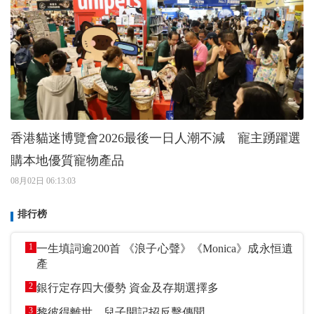
香港貓迷博覽會2026最後一日人潮不減 寵主踴躍選
購本地優質寵物產品
08月02日 06:13:03
排行榜
1
一生填詞逾200首 《浪子心聲》《Monica》成永恒遺
產
2
銀行定存四大優勢 資金及存期選擇多
3
黎彼得離世 兒子開記招反擊傳聞