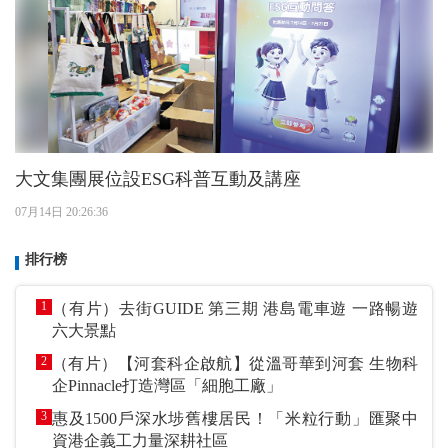
大文集團展位設ESG科普互動及講座
07月14日 20:26:36
排行榜
1
（有片）去街GUIDE 第三期 港島電車遊 一路暢遊
六大景點
2
（有片）【河套科企啟航】從溫哥華到河套 生物科
企Pinnacle打造灣區「細胞工廠」
3
惠及1500戶深水埗舊樓居民！「米粒行動」匯聚中
資港企義工力量深耕社區