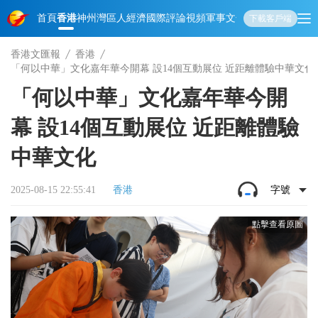
首頁
香港
神州
灣區人
經濟
國際
評論
視頻
軍事
文化
娛樂
生活
教育
體
下載客戶端
香港文匯報
香港
「何以中華」文化嘉年華今開幕 設14個互動展位 近距離體驗中華文化
「何以中華」文化嘉年華今開
幕 設14個互動展位 近距離體驗
中華文化
2025-08-15 22:55:41
香港
字號