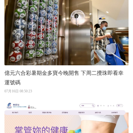
億元六合彩暑期金多寶今晚開售 下周二攪珠即看幸
運號碼
07月16日 08:50:23