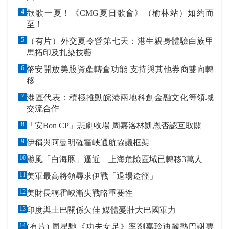
4
歡歌一夏！《CMG夏日歌會》（榆林站）如約而
至！
5
（有片）外交夏令營第七天：港生親身體驗白族甲
馬拓印及扎染技藝
6
幣安開放美股資產轉倉功能 支持與其他券商雙向轉
移
7
港區代表：積極推動皖港兩地科創金融文化等領域
交流合作
8
「安Bon CP」悲劇收場 周嘉洛林凱恩否認互取關
9
伊稱與阿曼明確霍峽通航協議框架
10
颱風「白海豚」逼近 上海危險區域已轉移3萬人
11
美軍最高將領尋求伊戰「退場途徑」
12
美財長稱霍峽漸失戰略重要性
13
印度與土巴關係欠佳 媒體憂壯大巴國軍力
14
(有片) 周星馳《功夫女足》率劉嘉玲迪麗熱巴謝票