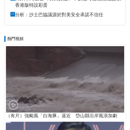
香港版特設彩蛋
15
分析：沙土巴協議源於對美安全承諾不信任
熱門視頻
（有片）強颱風「白海豚」逼近 岱山縣沿岸風浪加劇