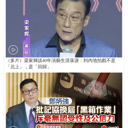
（多片）梁家輝談40年演藝生涯落淚：到內地拍戲不是
「北上」，是「回歸」