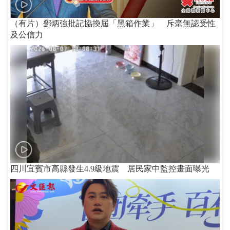
（有片）鄧炳強批記協換屆「黑箱作業」 斥毫無認受性
及公信力
四川宜賓市高縣發生4.9級地震 居民家中監控畫面曝光