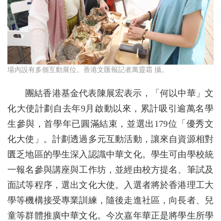
場內設有多個互動展位。香港文匯報記者萬靈霜 攝。
團結香港基金代表陳展宏表示，「何以中華」文
化大使計劃自去年9月啟動以來，累計吸引逾萬名學
生參與，首學年已圓滿結束，並選出179位「優秀文
化大使」。計劃透過多元互動活動，讓來自資源相對
匱乏地區的學生深入認識中華文化。學生可由學校統
一報名參與講座與工作坊，並經由校方提名、筆試及
面試等程序，選出文化大使。入選者將於香港理工大
學等機構接受專業訓練，隨後走進社區，向長者、兒
童等群體推廣中華文化。今次嘉年華正是將學生所學