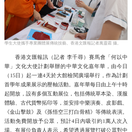
學生大使攜手專業團體展傳統技藝。香港文匯報記者萬靈霜 攝。
香港文匯報訊（記者 李千尋）賽馬會「何以中
華」文化大使計劃舉辦的中華文化嘉年華，由今日
（15日）起一連4天於大館檢閱廣場舉行，作為計劃
首學年成果展示的壓軸活動。嘉年華每日由上午十時
起開放，設有多個互動展位，包括傳統草本染、漢服
體驗、古代貨幣拓印等，並安排中樂演奏、皮影戲、
《金山擊鼓》及《孫悟空三打白骨精》等傳統表演。
活動免費開放予公眾，預計4日內吸引約1萬人次入
場。有展位負責人表示，希望透過展覽打破公眾對中