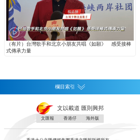
（有片）台灣歌手和北京小朋友共唱《如願》 感受接棒
式傳承力量
欄目索引
首頁
文以載道 匯則興邦
香港
文匯報
香港仔
海外版
神州
灣區生活
灣區企業
灣區文化
灣區旅遊
灣區人
灣區人才
灣區政策
灣區服務易
經濟
財經
地產
投資
財評
數字經濟
經湋論