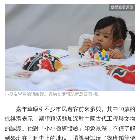
小朋友學習臉譜繪製。香港文匯報記者萬靈霜 攝。
嘉年華吸引不少市民遊客前來參與。其中10歲的
徐祺灃表示，期望藉活動加深對中國古代工程與文物
的認識。他對「小小魯班體驗」印象最深，不僅了解
到魯班在工程史上的地位，還親身試玩了魯班鎖等傳