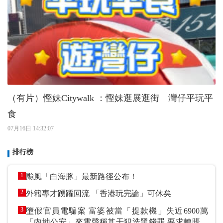
（有片）慳妹Citywalk ：慳妹逛展逛街 灣仔平玩平
食
07月16日 14:32:07
排行榜
1
颱風「白海豚」最新路徑公布！
2
外籍專才踴躍回流 「香港玩完論」可休矣
3
墮假官員電騙案 富婆被當「提款機」失近6900萬
「內地公安」來電聲稱其干犯洗黑錢罪 要求轉賬到