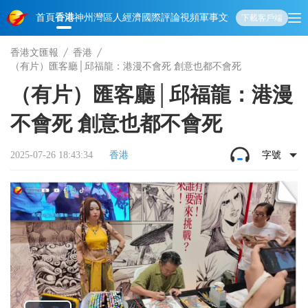
首頁
香港
神州
灣區人
經濟
國際
評論
視頻
軍事
文化
娛樂
生活
教育
體
下載客戶端
香港文匯報
香港
（有片）匯客廳│邱福龍：港漫不會死 創意也都不會死
（有片）匯客廳│邱福龍：港漫
不會死 創意也都不會死
2025-07-26 18:43:34
香港
字號