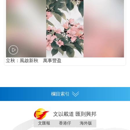
立秋：風啟新秋 萬事豐盈
欄目索引
首頁
文以載道 匯則興邦
香港
文匯報
香港仔
海外版
神州