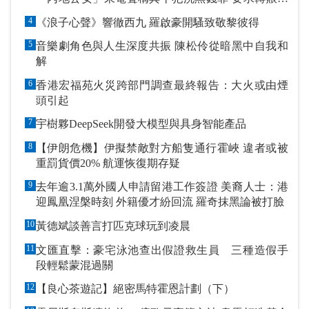
指定戶口作「保證金」
4
《浪子心聲》響徹西九 羅啟豪開騷致敬黎彼得
5
音樂劇角色與人生深度共振 陳松伶從暗黑中自我和
解
6
香港宏福苑火災跨部門調查最終報告：大火或由煙
頭引起
7
宇樹夥DeepSeek開發大模型與具身智能產品
8
【伊朗危機】伊擬禁敵對方船隻通行霍峽 違者或被
重罰貨價20% 航運恢復期存疑
9
去年逾3.1萬外國人申請留港工作簽證 美裔人士：港
迎鳳凰涅槃時刻 外籍優才紛回流 羅奇抹黑論被打臉
10
黃德斌談善言打匹克球玩到凌晨
11
文匯直擊：豪宅泳池查出假證救生員 三種造假手
段輕鬆蒙混過關
12
【良心茶遊記】絕密馬特霍恩計劃（下）