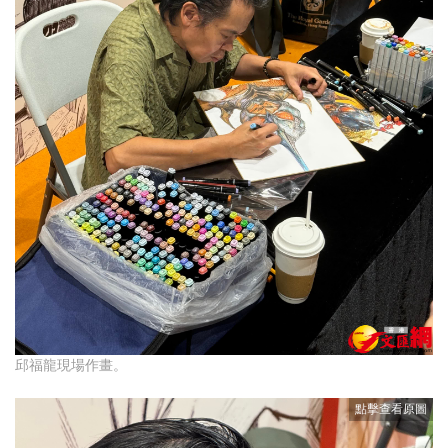
邱福龍現場作畫。