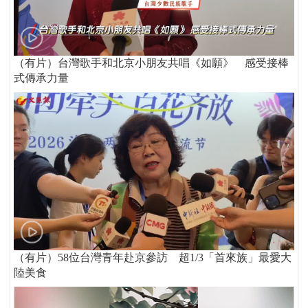
（有片）台灣歌手和北京小朋友共唱《如願》 感受接棒
式傳承力量
（有片）58位台灣青年赴京參訪 超1/3「首來族」最愛大
陸美食