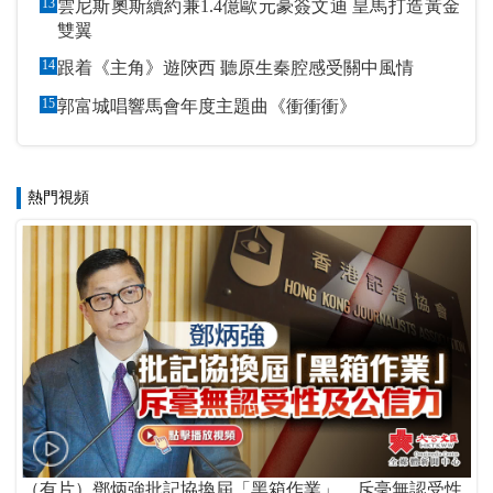
13
雲尼斯奧斯續約兼1.4億歐元豪簽文迪 皇馬打造黃金
雙翼
14
跟着《主角》遊陝西 聽原生秦腔感受關中風情
15
郭富城唱響馬會年度主題曲《衝衝衝》
熱門視頻
（有片）鄧炳強批記協換屆「黑箱作業」 斥毫無認受性