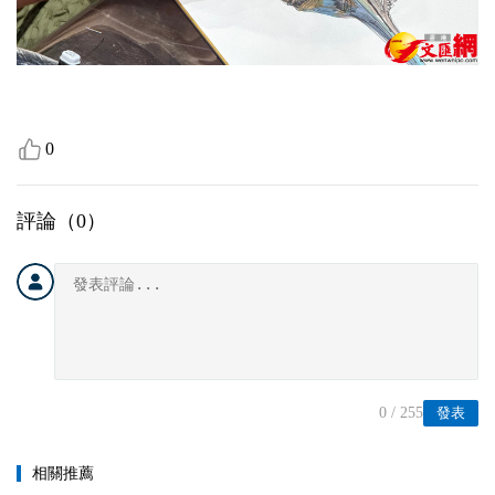
0
評論（
0
）
0
/ 255
發表
相關推薦