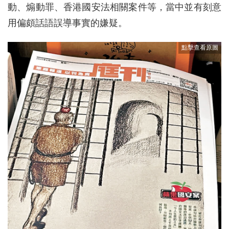
動、煽動罪、香港國安法相關案件等，當中並有刻意
用偏頗話語誤導事實的嫌疑。