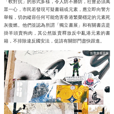
「軟對抗」的形式多樣，令人防不勝防，社會必須萬
眾一心，市民若發現可疑書籍或元素，應立即向警方
舉報，切勿縱容任何可能危害香港繁榮穩定的元素死
灰復燃。他們並認為所謂「獨立書展」和有關書店是
掛羊頭賣狗肉，其公然販賣釋放反中亂港元素的書
籍，不排除違反國安法，促請有關部門盡快跟進。