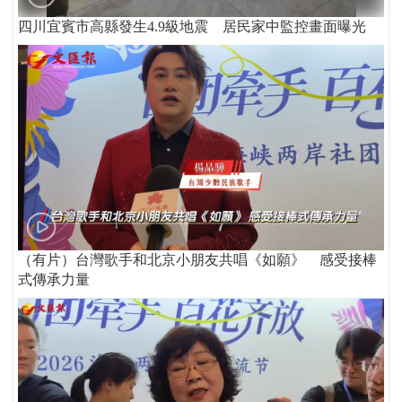
四川宜賓市高縣發生4.9級地震 居民家中監控畫面曝光
（有片）台灣歌手和北京小朋友共唱《如願》 感受接棒
式傳承力量