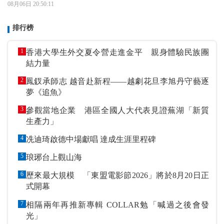
08月06日 20:50:11
排行榜
1
香港大學生外交夏令營走進金平 親身體驗民族團
結力量
2
鳳釵承師志 越音赴新程——越劇花旦李旭丹守藝逐
夢《追魚》
3
參觀當地企業 港區全國人大代表見證蕪湖「新質
生產力」
4
冼迪琦啟德中場獻唱 達成生涯里程碑
5
琅琊台上觀山海
6
歷來最大規模 「東盟電影節2026」將於8月20日正
式開幕
7
相隔兩年再推新專輯 COLLAR勉「喊過之後會發
光」