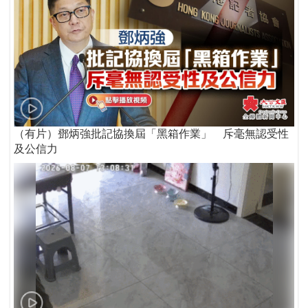
（有片）鄧炳強批記協換屆「黑箱作業」 斥毫無認受性
及公信力