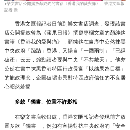
●樂文書店公開擺放顏純鈎的書籍《香港我的愛與痛》。香港文匯報
記者 攝
香港文匯報記者日前到樂文書店調查，發現該書
店公開擺放曾為《蘋果日報》撰寫專欄文章的顏純鈎
書籍《香港我的愛與痛》，顏純鈎在自序中公然抹黑
中央政府「踐踏」香港，又揚言「一國兩制」「已經
破產」云云，煽動讀者要與中央「不共戴天」。他亦
公然在書中抹黑香港特區行政長官「以結果為目標」
的施政理念，企圖破壞市民對特區政府信任的不良居
心昭然若揭。
多款「獨書」位置不許影相
在樂文書店收銀處，香港文匯報記者發現前方放
置多款「獨書」，例如有宣揚對抗中央政府的「安全