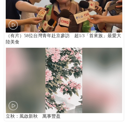
（有片）58位台灣青年赴京參訪 超1/3「首來族」最愛大
陸美食
立秋：風啟新秋 萬事豐盈