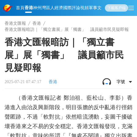
首頁
香港
神州
灣區人
經濟
國際
評論
視頻
軍事
文化
娛樂
生活
教育
體
下載客戶端
香港文匯報
香港
香港文匯報暗訪｜「獨立書展」展「獨書」 議員籲市民見疑即報
香港文匯報暗訪｜「獨立書
展」展「獨書」 議員籲市民
見疑即報
2025-07-21 07:47:17
香港
字號
（香港文匯報記者 鄭治祖、藍松山、李影）香
港進入由治及興新階段，明目張膽的反中亂港行徑銷
聲匿跡，不過「軟對抗」依然暗流湧動，妄圖干擾破
壞香港來之不易的安全穩定。香港文匯報發現，充滿
「軟對抗」意味的所謂「『無處不閱讀』獨立出版書