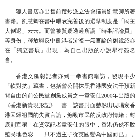
獵人書店亦出售前攬炒派立法會議員劉慧卿所著
書籍。劉慧卿在書中唱衰完善後的選舉制度是「民主
大倒退」云云。而曾被質疑透過所謂「時事評論員」
等身份，釋放與反中亂港者沆瀣一氣言論的劉銳紹亦
在「獨立書展」出現，為自己出版的小說舉行簽名
會。
香港文匯報記者亦到一拳書館暗訪，發現不少
「軟對抗」藏書，包括曾公開抹黑香港國安法干預新
聞自由的前公民黨創黨成員之一韋安仕2000年出版的
《香港新貴現形記》一書，該書封面赫然出現唱衰香
港回歸祖國的失實言論，煽動市民的反政府情緒；封
底則宣稱「在資深記者韋安仕的眼中，香港仍然不脫
殖民地色彩——只不過主子從英國變為中國而已」，