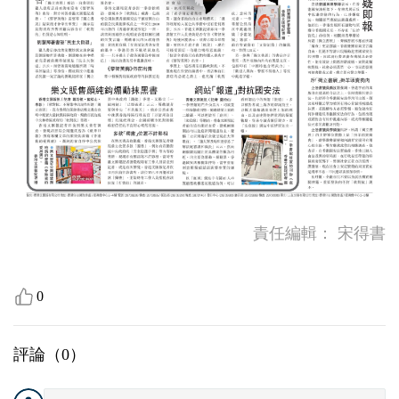
責任編輯：
宋得書
0
評論（
0
）