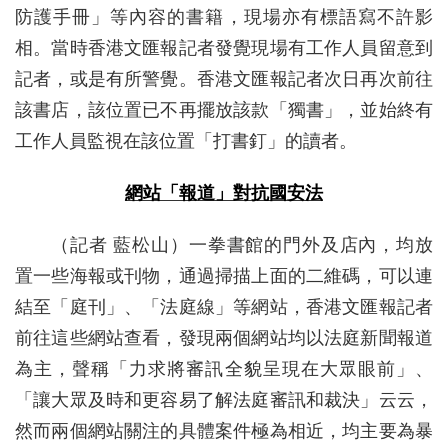
防護手冊」等內容的書籍，現場亦有標語寫不許影
相。當時香港文匯報記者發覺現場有工作人員留意到
記者，或是有所警覺。香港文匯報記者次日再次前往
該書店，該位置已不再擺放該款「獨書」，並始終有
工作人員監視在該位置「打書釘」的讀者。
網站「報道」對抗國安法
（記者 藍松山）一拳書館的門外及店內，均放
置一些海報或刊物，通過掃描上面的二維碼，可以連
結至「庭刊」、「法庭線」等網站，香港文匯報記者
前往這些網站查看，發現兩個網站均以法庭新聞報道
為主，聲稱「力求將審訊全貌呈現在大眾眼前」、
「讓大眾及時和更容易了解法庭審訊和裁決」云云，
然而兩個網站關注的具體案件極為相近，均主要為暴