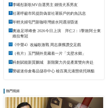
8
李晞彤新歌MV自選男主 鍾情犬系男友
9
社署呼籲市民提防偽冒社署賬戶的釣魚訊息
10
年輕夫婦屯門新咖啡灣嬉水同遇溺昏迷
11
奧迪足球峰會 2026今日上演 拜仁2：1擊敗阿士東
維拉奪冠
12
《中聲4》改編歌激戰 周志康獲讚交足戲
13
（有片）玉門關外竟藏着一片「戈壁水鄉」
14
科創賦能新質鵬城 新階聚力共促產業雙向奔赴
15
警破迷你倉毒品儲存中心 檢百萬元液態依托咪酯
熱門視頻