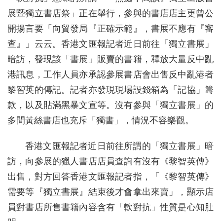
展暨獨立書店祭」正在舉行，參與的書店店主更曾公
開揚言要「向貿發局『正確示範』，書展不應有『審
查』」云云。香港文匯報記者近日前往「獨立書展」
暗訪，發現該「書展」販賣的書籍，釋放大量反中亂
港訊息，工作人員亦承認參展書店會出售反中亂港者
黎智英的傳記。記者亦發現現場設錢箱為「記協」籌
款，以及貼滿黑暴文宣等。沒有參與「獨立書展」的
多間黃絲書店也充斥「獨書」，情況不容樂觀。
香港文匯報記者近日前往所謂的「獨立書展」暗
訪，向參展的獵人書店店員查詢有沒有《黎智英傳》
出售，對方回答香港文匯報記者指，「《黎智英傳》
需要等『獨立書展』結束後才會拿出來賣」，顯示店
員對書店所售書籍內容含有「軟對抗」性質是心知肚