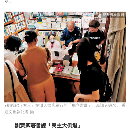
明。
●劉銳紹（右三）在獵人書店舉行的「獨立書展」上為讀者簽名。 香
港文匯報記者 攝
劉慧卿著書誣「民主大倒退」