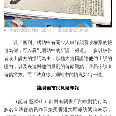
●一拳書館放置的刊物《庭刊》。 香港文匯報記者 攝
以「庭刊」網站中有關47人串謀顛覆政權案的報
道為例，可以看到網站中的所謂「報道」，多以被告
者或上訴方的辯詞為主，以極大篇幅講述他們上訴的
理由，以及表達對他們量刑的偏頗觀點，容易令讀者
偏信辯方。而「法庭線」網站中的情況如出一轍。
議員籲市民見疑即報
（記者 藍松山）針對有關書店的軟對抗行為，
多名立法會議員昨日接受香港文匯報訪問時表示，