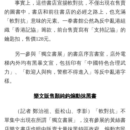
事實上，這些書店宣揚軟對抗，不僅出現在售賣
的圖書中，書店和前往書店的必經之路上，也充滿
「軟對抗」意味的元素。一拳書館公然為反中亂港組
織「香港記協」籌款，前台售賣寫有「支持記協」的
鑰匙扣，售價128元。
另一參與「獨立書展」的書店序言書室，店外電
梯內外均有黑暴文宣，包括印有「中國特色合理武
力」、「歡迎人與狗，警察不得進入」等反中亂港字
樣。
樂文販售顏純鈎煽動抹黑書
（記者 鄭治祖、藍松山、李影）「軟對抗」不
單集中出現在所謂「獨立書展」，沒有參展的黃絲書
店樂文書店也暗中販賣大量抹黑特區政府、煽動市民