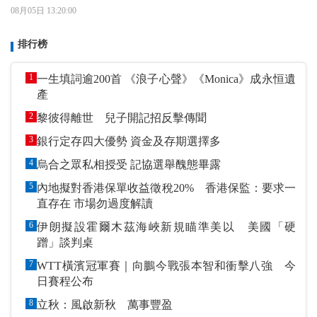
08月05日 13:20:00
排行榜
1
一生填詞逾200首 《浪子心聲》《Monica》成永恒遺
產
2
黎彼得離世 兒子開記招反擊傳聞
3
銀行定存四大優勢 資金及存期選擇多
4
烏合之眾私相授受 記協選舉醜態畢露
5
內地擬對香港保單收益徵稅20% 香港保監：要求一
直存在 市場勿過度解讀
6
伊朗擬設霍爾木茲海峽新規瞄準美以 美國「硬
蹭」談判桌
7
WTT橫濱冠軍賽｜向鵬今戰張本智和衝擊八強 今
日賽程公布
8
立秋：風啟新秋 萬事豐盈