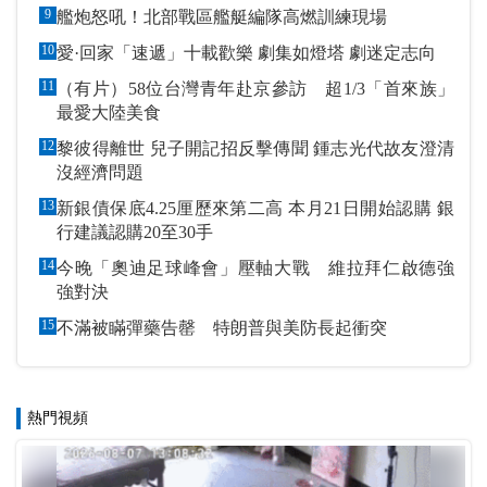
9
艦炮怒吼！北部戰區艦艇編隊高燃訓練現場
10
愛·回家「速遞」十載歡樂 劇集如燈塔 劇迷定志向
11
（有片）58位台灣青年赴京參訪 超1/3「首來族」
最愛大陸美食
12
黎彼得離世 兒子開記招反擊傳聞 鍾志光代故友澄清
沒經濟問題
13
新銀債保底4.25厘歷來第二高 本月21日開始認購 銀
行建議認購20至30手
14
今晚「奧迪足球峰會」壓軸大戰 維拉拜仁啟德強
強對決
15
不滿被瞞彈藥告罄 特朗普與美防長起衝突
熱門視頻