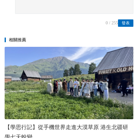
0
/ 255
發表
相關推薦
【學思行記】從手機世界走進大漠草原 港生北疆研
學七天蛻變