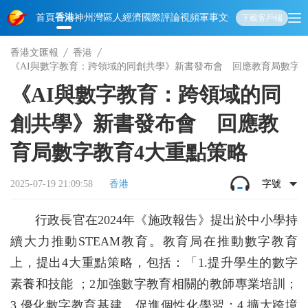
首頁
香港
神州
灣區人
經濟
國際
評論
視頻
軍事
文化
娛樂
生活
教育
體
下載客戶端
香港文匯報
香港
《AI與數字教育：跨領域的同創共學》新書發布會 回應教育局數字教
《AI與數字教育：跨領域的同
創共學》新書發布會 回應教
育局數字教育4大重點策略
2025-07-19 21:09:58
香港
字號
行政長官在2024年《施政報告》提出於中小學持
續大力推動STEAM教育。教育局在推動數字教育
上，提出4大重點策略，包括：「1.提升學生的數字
素養和技能 ；2加強數字教育相關的教師專業培訓；
3.優化數字教育基建，促進個性化學習；4.擴大跨境