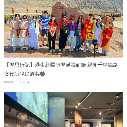
【學思行記】港生新疆研學滿載而歸 親見千里絲路
文物訴說民族共榮
08月07日 06:48:47