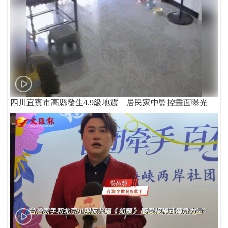
四川宜賓市高縣發生4.9級地震 居民家中監控畫面曝光