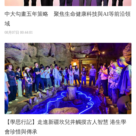
中大勾畫五年策略 聚焦生命健康科技與AI等前沿領
域
08月07日 00:44:01
【學思行記】走進新疆坎兒井觸摸古人智慧 港生學
會珍惜與傳承