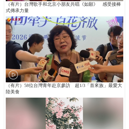
（有片）台灣歌手和北京小朋友共唱《如願》 感受接棒
式傳承力量
（有片）58位台灣青年赴京參訪 超1/3「首來族」最愛大
陸美食