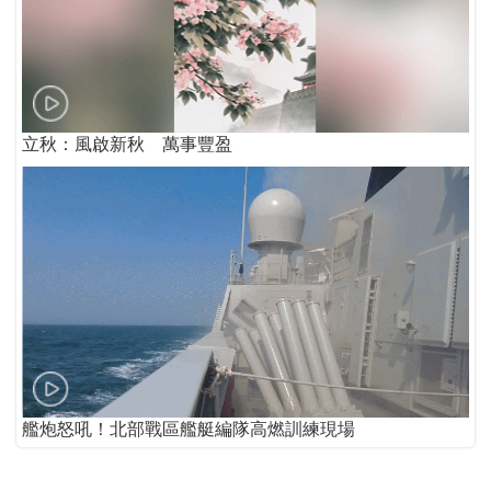
立秋：風啟新秋 萬事豐盈
艦炮怒吼！北部戰區艦艇編隊高燃訓練現場