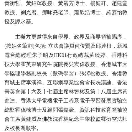
黃衡哲、黃錦輝教授、黃麗芳博士、楊庭軒、趙建豐
教授、劉光曆、鄧咏堯老師、蕭欣浩博士、羅嘉怡教
授及譚永基。
主辦方更邀得來自學界、政界及商界領袖賜序，
(按姓名筆劃)包括: 立法會議員何俊賢及邱達根，新城
電台總經理朱子昭及HK01行政總裁蘇曉婷、香港科
技大學霍英東研究生院院長吳宏偉教授、香港城市大
學協理學務副校長（數碼學習）張澤松教授、香港教
育城主席李漢祥、互聯網專業協會會長冼漢廸、香港
菁英會第十六及十七屆主席林智彬及第十八屆主席黃
進達、香港大學電機電子工程系電子學習發展實驗室
總監霍偉棟博士及顧問張嘉豪、資訊科技教育領袖協
會主席黃健威及佛教沈香林紀念中學校監釋衍空法師
及校長馮順寧。