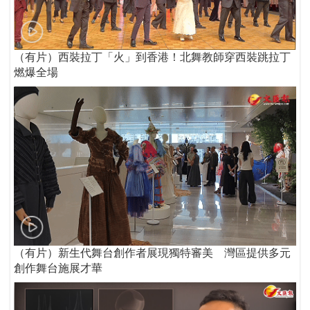
（有片）西裝拉丁「火」到香港！北舞教師穿西裝跳拉丁
燃爆全場
（有片）新生代舞台創作者展現獨特審美 灣區提供多元
創作舞台施展才華