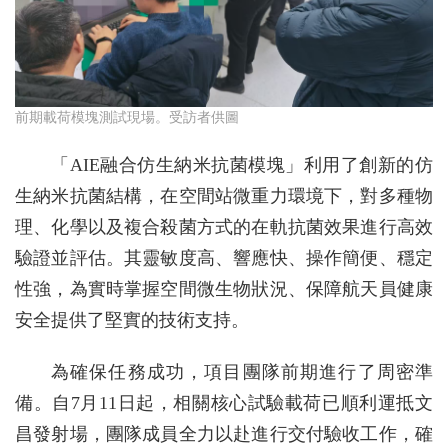
前期載荷模塊測試現場。受訪者供圖
「AIE融合仿生納米抗菌模塊」利用了創新的仿
生納米抗菌結構，在空間站微重力環境下，對多種物
理、化學以及複合殺菌方式的在軌抗菌效果進行高效
驗證並評估。其靈敏度高、響應快、操作簡便、穩定
性強，為實時掌握空間微生物狀況、保障航天員健康
安全提供了堅實的技術支持。
為確保任務成功，項目團隊前期進行了周密準
備。自7月11日起，相關核心試驗載荷已順利運抵文
昌發射場，團隊成員全力以赴進行交付驗收工作，確