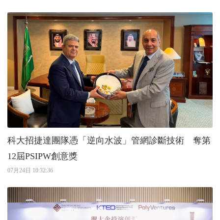
科大招捷達團隊憑「逆向水波」管網診斷技術 奪第
12屆PSIPW創意獎
07月24日 10:32:36