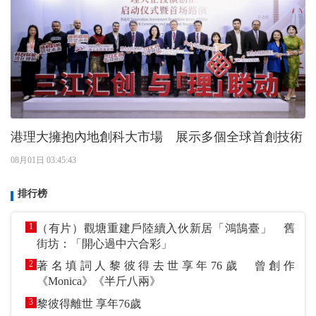
港理大擁抱內地創科大市場 展示多個全球首創技術
08月01日 03:45:43
排行榜
1
（有片）觀塘重建戶陸續入伙新居「鴻鵠臺」 舊
街坊：「開心過中六合彩」
2
著名填詞人黎彼得去世享年76歲 曾創作
《Monica》《半斤八兩》
3
黎彼得離世 享年76歲