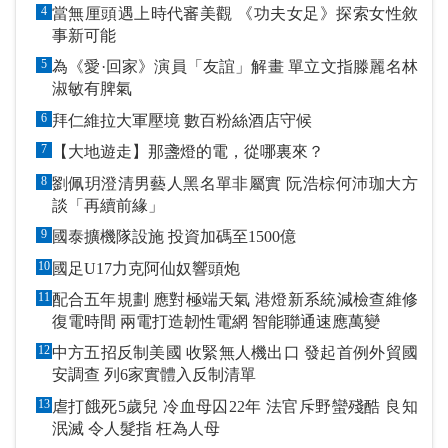
4
當無厘頭遇上時代審美觀 《功夫女足》探索女性敘
事新可能
5
為《愛·回家》演員「友誼」解畫 單立文指滕麗名林
淑敏有脾氣
6
拜仁維拉大軍壓境 數百粉絲酒店守候
7
【大地遊走】那盞燈的電，從哪裏來？
8
劉佩玥澄清男藝人黑名單非屬實 阮浩棕何沛珈大方
談「再續前緣」
9
國泰擴機隊設施 投資加碼至1500億
10
國足U17力克阿仙奴響頭炮
11
配合五年規劃 應對極端天氣 港燈新系統減檢查維修
復電時間 兩電打造韌性電網 智能聯通速應萬變
12
中方五招反制美國 收緊無人機出口 發起首例外貿國
安調查 列6家實體入反制清單
13
虐打餓死5歲兒 冷血母囚22年 法官斥野蠻殘酷 良知
泯滅 令人髮指 枉為人母