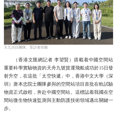
天九項目團隊。受訪者供圖
（香港文匯網記者 李望賢）搭載着中國空間站
重要科學實驗物資的天舟九號貨運飛船成功於15日發
射升空，在這批「太空快遞」中，香港中文大學（深
圳）唐本忠院士團隊參與的空間站項目首批在軌試驗
物資正式啟程，奔赴中國空間站。這標誌着我國在空
間站微生物快速監測與主動防護技術領域邁出關鍵一
步。