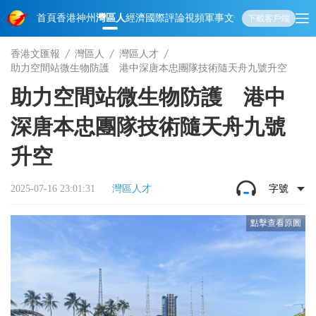
首頁
香港
神州
灣區人
經濟
國際
評論
視頻
軍事
文化
娛樂
生活
教育
體
下載客戶端
香港文匯報
灣區人
灣區人才
助力空間站微生物防護 港中深唐本忠團隊技術隨天舟九號升空
助力空間站微生物防護 港中
深唐本忠團隊技術隨天舟九號
升空
2025-07-16 23:01:31
灣區人才
字號