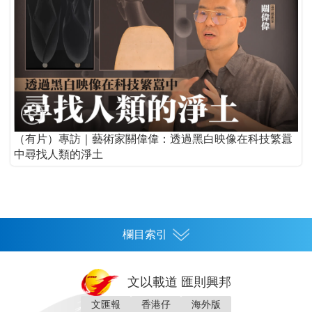
（有片）專訪｜藝術家關偉偉：透過黑白映像在科技繁囂
中尋找人類的淨土
欄目索引
首頁
文以載道 匯則興邦
香港
文匯報
香港仔
海外版
神州