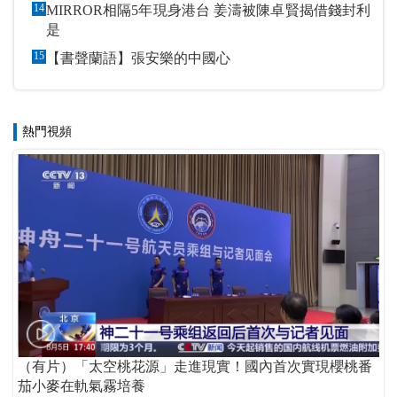
14
MIRROR相隔5年現身港台 姜濤被陳卓賢揭借錢封利
是
15
【書聲蘭語】張安樂的中國心
熱門視頻
（有片）「太空桃花源」走進現實！國內首次實現櫻桃番
茄小麥在軌氣霧培養