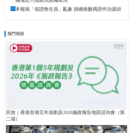
機場近六成航班調減取消
15
本報揭「假證救生員」亂象 拯總推數碼證件治源頭
熱門視頻
回放｜香港首個五年規劃及2026施政報告地區諮詢會（第
二場）