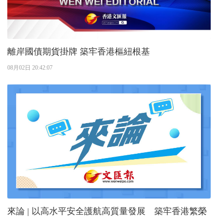
離岸國債期貨掛牌 築牢香港樞紐根基
08月02日 20:42:07
來論 | 以高水平安全護航高質量發展 築牢香港繁榮