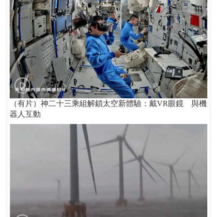
（有片）神二十三乘組解鎖太空新體驗：戴VR眼鏡 與機
器人互動