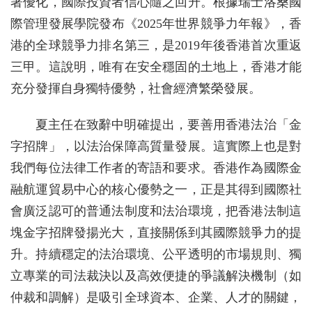
著優化，國際投資者信心隨之回升。根據瑞士洛桑國
際管理發展學院發布《2025年世界競爭力年報》，香
港的全球競爭力排名第三，是2019年後香港首次重返
三甲。這說明，唯有在安全穩固的土地上，香港才能
充分發揮自身獨特優勢，社會經濟繁榮發展。
夏主任在致辭中明確提出，要善用香港法治「金
字招牌」，以法治保障高質量發展。這實際上也是對
我們每位法律工作者的寄語和要求。香港作為國際金
融航運貿易中心的核心優勢之一，正是其得到國際社
會廣泛認可的普通法制度和法治環境，把香港法制這
塊金字招牌發揚光大，直接關係到其國際競爭力的提
升。持續穩定的法治環境、公平透明的市場規則、獨
立專業的司法裁決以及高效便捷的爭議解決機制（如
仲裁和調解）是吸引全球資本、企業、人才的關鍵，