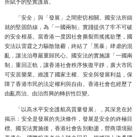
所賦予的堅實護盾。
「安全」與「發展」之間密切相關。國安法所鑄
就的堅固防線，為「一國兩制」實踐提供了牢不可破
的安全根基。當香港一度因社會撕裂而搖搖欲墜，國
安法以雷霆之力驅散陰霾，終結了「黑暴」肆虐的混
亂，讓法治尊嚴重歸民心。國安法的實施讓「一國兩
制」重回正軌，讓香港社會秩序恢復平靜，廣大市民
可安居樂業。維護了國家主權、安全與發展利益，保
障了香港市民的法定權利與自由。香港社會也經歷了
由亂而治、由治而興的轉折性巨變。
「以高水平安全護航高質量發展」，其深意在於
揭示：安全是發展的先決條件，發展是安全的終極目
標。國安法實施後，香港社會告別動盪，營商環境顯