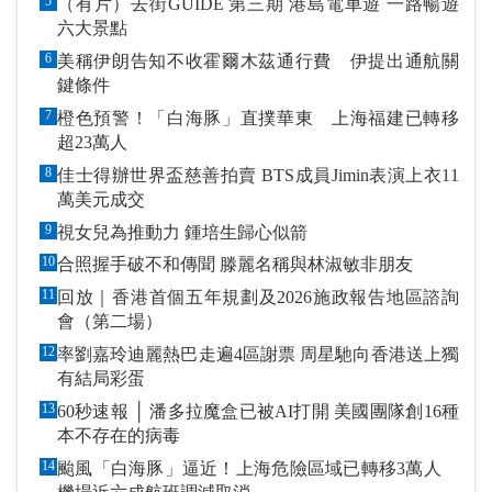
5
（有片）去街GUIDE 第三期 港島電車遊 一路暢遊
六大景點
6
美稱伊朗告知不收霍爾木茲通行費 伊提出通航關
鍵條件
7
橙色預警！「白海豚」直撲華東 上海福建已轉移
超23萬人
8
佳士得辦世界盃慈善拍賣 BTS成員Jimin表演上衣11
萬美元成交
9
視女兒為推動力 鍾培生歸心似箭
10
合照握手破不和傳聞 滕麗名稱與林淑敏非朋友
11
回放｜香港首個五年規劃及2026施政報告地區諮詢
會（第二場）
12
率劉嘉玲迪麗熱巴走遍4區謝票 周星馳向香港送上獨
有結局彩蛋
13
60秒速報 │ 潘多拉魔盒已被AI打開 美國團隊創16種
本不存在的病毒
14
颱風「白海豚」逼近！上海危險區域已轉移3萬人