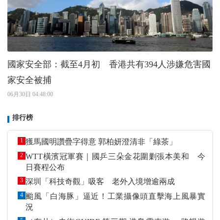
國家安全部：截至4月初 香港共有394人涉嫌危害國
家安全被捕
06月30日 04:48:00
排行榜
1
獲馬國明讚疊字得意 郭柏妍澄清非「綠茶」
2
WTT橫濱冠軍賽｜國乒三朵金花圍剿張本美和 今
日賽程公布
3
深圳「科技奇觀」吸客 老外入境增逾兩成
4
颱風「白海豚」逼近！工業攝像頭直擊海上風暴實
況