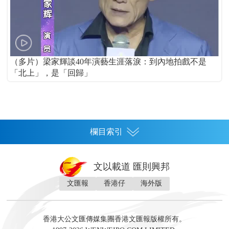
（多片）梁家輝談40年演藝生涯落淚：到內地拍戲不是
「北上」，是「回歸」
欄目索引
首頁
文以載道 匯則興邦
香港
文匯報
香港仔
海外版
神州
灣區生活
灣區企業
灣區文化
灣區旅遊
灣區人
灣區人才
灣區政策
灣區服務易
經濟
財經
地產
投資
財評
數字經濟
經湋論
香港大公文匯傳媒集團香港文匯報版權所有。
國際