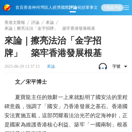
首頁
香港
神州
灣區人
經濟
國際
評論
視頻
軍事
文化
娛樂
生活
教育
體
下載客戶端
香港文匯報
評論
來論
來論｜擦亮法治「金字招牌」 築牢香港發展根基
來論｜擦亮法治「金字招
牌」 築牢香港發展根基
2025-06-29 13:37:15
來論
字號
文／宋平博士
夏寶龍主任的致辭一上來就點明了國安法的里程
碑意義，強調了「國安」乃香港發展之基石。香港國
安法實施五載，這部閃耀着法治光芒的定海神針，正
是國家為維護香港核心利益、築牢「一國兩制」根基