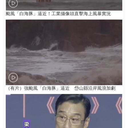
颱風「白海豚」逼近！工業攝像頭直擊海上風暴實況
（有片）強颱風「白海豚」逼近 岱山縣沿岸風浪加劇