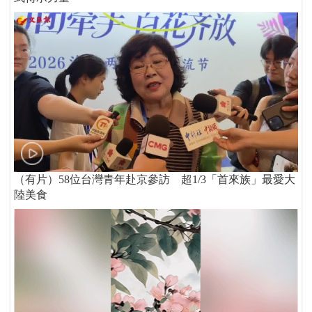
（有片）58位台灣青年赴京參訪 超1/3「首來族」最愛大
陸美食