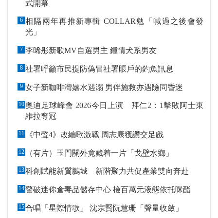
式開幕
6
相隔兩年再推新專輯 COLLAR勉「喊過之後會發
光」
7
李晞彤新歌MV自選男主 鍾情犬系男友
8
社署呼籲市民提防偽冒社署賬戶的釣魚訊息
9
女子新咖啡灣嬉水遇溺 男伴施救亦遇險同昏迷
10
奧迪足球峰會 2026今日上演 拜仁2：1擊敗阿士東
維拉奪冠
11
《中聲4》改編歌激戰 周志康獲讚交足戲
12
（有片）玉門關外竟藏着一片「戈壁水鄉」
13
科創賦能新質鵬城 新階聚力共促產業雙向奔赴
14
警破迷你倉毒品儲存中心 檢百萬元液態依托咪酯
15
合唱「星際情歌」 沈宗賢阮慧珊「聲量收斂」