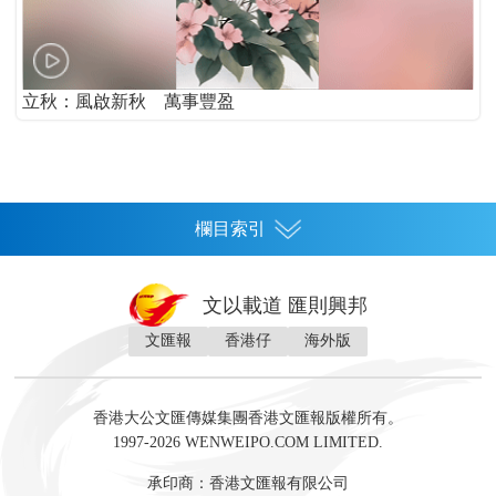
立秋：風啟新秋 萬事豐盈
欄目索引
首頁
文以載道 匯則興邦
香港
文匯報
香港仔
海外版
神州
灣區生活
灣區企業
灣區文化
灣區旅遊
灣區人
灣區人才
灣區政策
灣區服務易
經濟
財經
地產
投資
財評
數字經濟
經湋論
香港大公文匯傳媒集團香港文匯報版權所有。
國際
1997-2026 WENWEIPO.COM LIMITED.
評論
社評
評論
快評
來論
視頻
新聞
訪談
直播
經湋論
承印商：香港文匯報有限公司