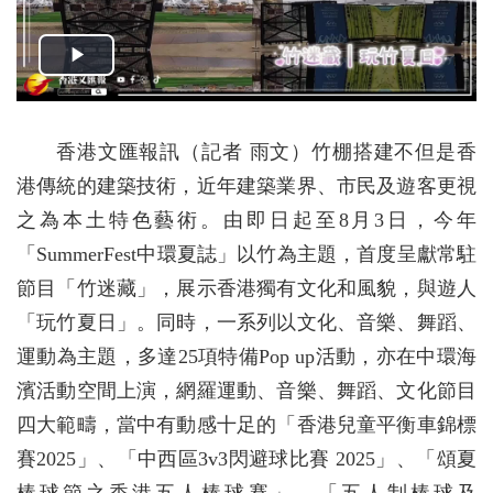
香港文匯報訊（記者 雨文）竹棚搭建不但是香
港傳統的建築技術，近年建築業界、市民及遊客更視
之為本土特色藝術。由即日起至8月3日，今年
「SummerFest中環夏誌」以竹為主題，首度呈獻常駐
節目「竹迷藏」，展示香港獨有文化和風貌，與遊人
「玩竹夏日」。同時，一系列以文化、音樂、舞蹈、
運動為主題，多達25項特備Pop up活動，亦在中環海
濱活動空間上演，網羅運動、音樂、舞蹈、文化節目
四大範疇，當中有動感十足的「香港兒童平衡車錦標
賽2025」、「中西區3v3閃避球比賽 2025」、「頌夏