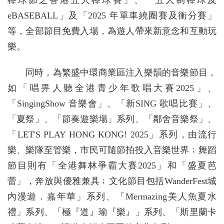
棒球節之香港五人棒球賽」、「五人制棒球及
eBASEBALL」及「2025 年單車繞圈賽及衝分賽」
等，全部節目免費入場，為遊人帶來新意念和互動玩
樂。
同時，為繁盛中環商業區注入樂韻的音樂節目，
如「唱畀人聽全港青少年歌唱大賽2025」、
「SingingShow 音樂會」、「新SING 歌唱比賽」、
「夏祭」、「節奏遊樂場」系列、「鄰舍音樂祭」、
「LET'S PLAY HONG KONG! 2025」系列，由流行
樂、樂隊至管樂，市民可隨節拍投入音樂世界﹔舞蹈
節目則有「全港舞林爭霸大賽2025」和「盛夏芭
蕾」，奔放與優雅兼具﹔文化節目包括WanderFest城
內漫遊．嘉年華」系列、「Mermazing美人魚夏水
禮」系列、「極『道』瑜『樂』」系列、「斯里蘭卡