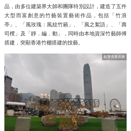
品，由多位建築界大師和團隊特別設計，建造了五件
大型而富創意的竹藝裝置藝術作品，包括「竹浪
亭」、「風玫瑰：風紋竹籟」、「風之絮語」、「壽
司櫈」及「靜．編．動」，同時由本地資深竹藝師傅
搭建，突顯香港竹棚搭建的技藝。