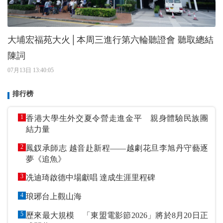
大埔宏福苑大火│本周三進行第六輪聽證會 聽取總結
陳詞
07月13日 13:40:05
排行榜
1
香港大學生外交夏令營走進金平 親身體驗民族團
結力量
2
鳳釵承師志 越音赴新程——越劇花旦李旭丹守藝逐
夢《追魚》
3
冼迪琦啟德中場獻唱 達成生涯里程碑
4
琅琊台上觀山海
5
歷來最大規模 「東盟電影節2026」將於8月20日正