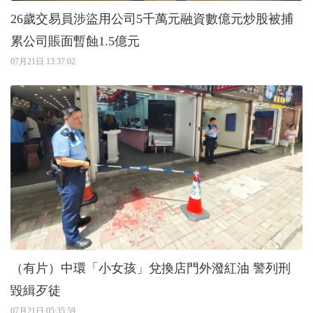
26歲交易員涉盜用公司5千萬元融資數億元炒股被捕
累公司賬面暫蝕1.5億元
07月21日 13:37:02
（有片）中環「小女孩」兌換店門外潑紅油 警列刑
毀緝歹徒
07月21日 05:35:59