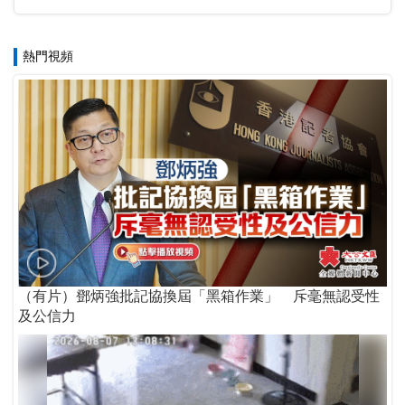
熱門視頻
（有片）鄧炳強批記協換屆「黑箱作業」 斥毫無認受性
及公信力