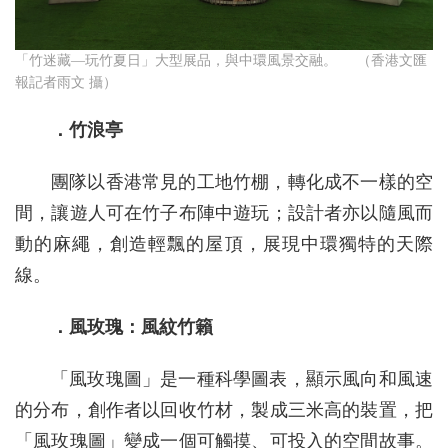
「竹迷藏—玩竹夏日」大型展品，與中環風景交融。 （香港文匯
報記者雨文 攝）
．竹浪亭
團隊以香港常見的工地竹棚，轉化成不一樣的空
間，讓遊人可在竹子布陣中遊玩；設計者亦以隨風而
動的麻繩，創造輕飄的屋頂，展現中環獨特的天際
線。
．風玫瑰：風紋竹籟
「風玫瑰圖」是一種科學圖表，顯示風向和風速
的分布，創作者以回收竹材，製成三米高的裝置，把
「風玫瑰圖」變成一個可觸摸、可投入的空間故事。