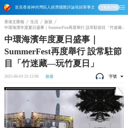
首頁
香港
神州
灣區人
經濟
國際
評論
視頻
軍事
文化
娛樂
生活
教育
體
下載客戶端
香港文匯報
生活
旅遊
中環海濱年度夏日盛事｜SummerFest再度舉行 設常駐節目「竹迷藏
中環海濱年度夏日盛事｜
SummerFest再度舉行 設常駐節
目「竹迷藏—玩竹夏日」
2025-06-03 22:12:00
旅遊
字號