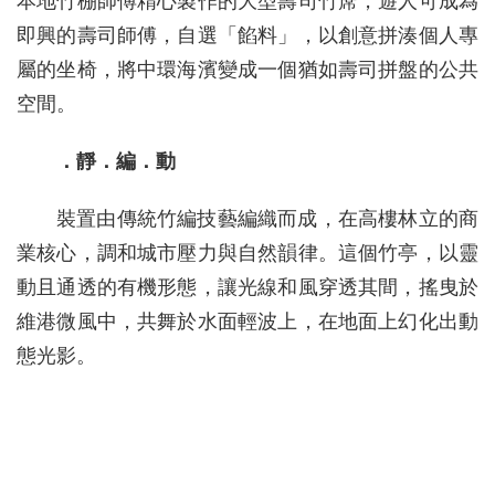
本地竹棚師傅精心製作的大型壽司竹蓆，遊人可成為
即興的壽司師傅，自選「餡料」，以創意拼湊個人專
屬的坐椅，將中環海濱變成一個猶如壽司拼盤的公共
空間。
．靜．編．動
裝置由傳統竹編技藝編織而成，在高樓林立的商
業核心，調和城市壓力與自然韻律。這個竹亭，以靈
動且通透的有機形態，讓光線和風穿透其間，搖曳於
維港微風中，共舞於水面輕波上，在地面上幻化出動
態光影。