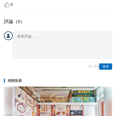
0
評論（
0
）
0
/ 255
發表
相關推薦