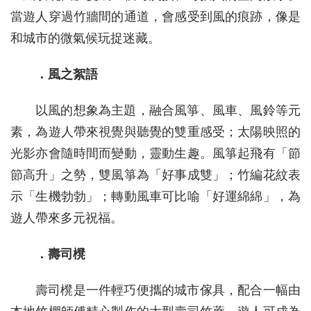
當遊人穿過竹牆間的通道，會感受到風的痕跡，像是
和城市的微氣候玩捉迷藏。
．風之絮語
以風的想象為主題，融合風箏、風車、風鈴等元
素，為遊人帶來視覺與聽覺的雙重感受；太陽映照的
光影亦會隨時間而變動，靈動生趣。風箏起飛有「節
節高升」之勢，雙風箏為「好事成雙」；竹編花紋表
示「生機勃勃」；轉動風車可比喻「好運綿綿」，為
遊人帶來多元祝福。
．壽司櫈
壽司櫈是一件輕巧便攜的城市傢具，配合一幅由