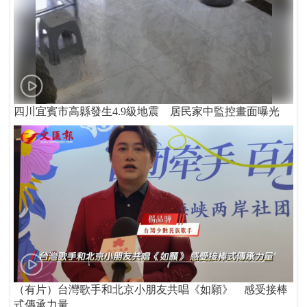
四川宜賓市高縣發生4.9級地震 居民家中監控畫面曝光
（有片）台灣歌手和北京小朋友共唱《如願》 感受接棒
式傳承力量