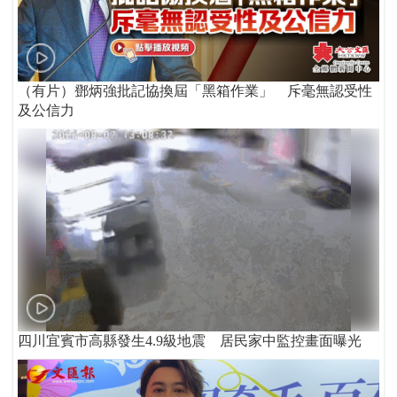
（有片）鄧炳強批記協換屆「黑箱作業」 斥毫無認受性
及公信力
四川宜賓市高縣發生4.9級地震 居民家中監控畫面曝光