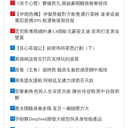
1
《浪子心聲》響徹西九 羅啟豪開騷致敬黎彼得
2
【伊朗危機】伊擬禁敵對方船隻通行霍峽 違者或被
重罰貨價20% 航運恢復期存疑
3
雲尼斯奧斯續約兼1.4億歐元豪簽文迪 皇馬打造黃金
雙翼
4
【良心茶遊記】絕密馬特霍恩計劃（下）
5
黃德斌談善言打匹克球玩到凌晨
6
跟着《主角》遊陝西 聽原生秦腔感受關中風情
7
南美盟友護航 阿根廷足總力撐恩芬天奴
8
音樂劇角色與人生深度共振 陳松伶從暗黑中自我和
解
9
農夫開騷身兼多職 直言一腳踢壓力大
10
宇樹夥DeepSeek開發大模型與具身智能產品