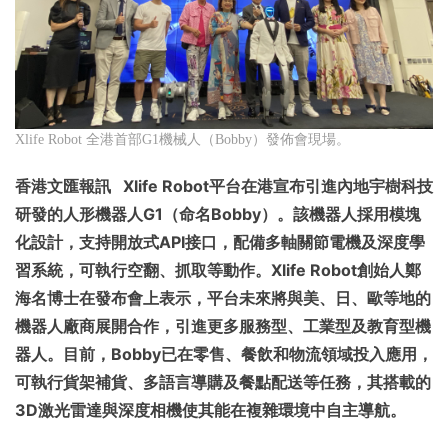
Xlife Robot 全港首部G1機械人（Bobby）發佈會現場。
香港文匯報訊 Xlife Robot平台在港宣布引進內地宇樹科技
研發的人形機器人G1（命名Bobby）。該機器人採用模塊
化設計，支持開放式API接口，配備多軸關節電機及深度學
習系統，可執行空翻、抓取等動作。Xlife Robot創始人鄭
海名博士在發布會上表示，平台未來將與美、日、歐等地的
機器人廠商展開合作，引進更多服務型、工業型及教育型機
器人。目前，Bobby已在零售、餐飲和物流領域投入應用，
可執行貨架補貨、多語言導購及餐點配送等任務，其搭載的
3D激光雷達與深度相機使其能在複雜環境中自主導航。