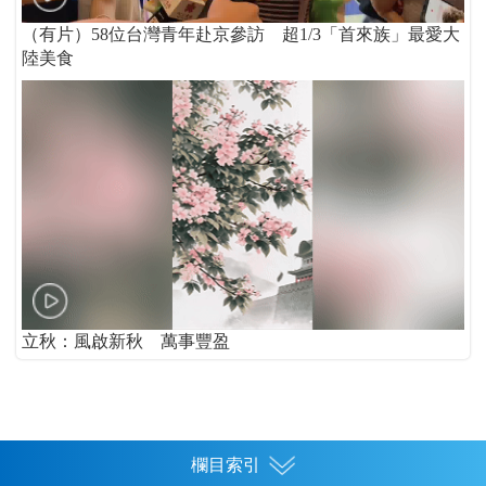
（有片）58位台灣青年赴京參訪 超1/3「首來族」最愛大
陸美食
立秋：風啟新秋 萬事豐盈
欄目索引