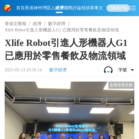
首頁
香港
神州
灣區人
經濟
國際
評論
視頻
軍事
文化
娛樂
生活
教育
體
下載客戶端
香港文匯報
經濟
數字經濟
Xlife Robot引進人形機器人G1 已應用於零售餐飲及物流領域
Xlife Robot引進人形機器人G1
已應用於零售餐飲及物流領域
2025-05-13 19:56:14
數字經濟
字號