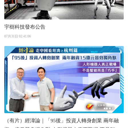
宇樹科技發布公告
07月31日 02:41:06
（有片）經湋論｜「95後」投資人轉身創業 兩年融