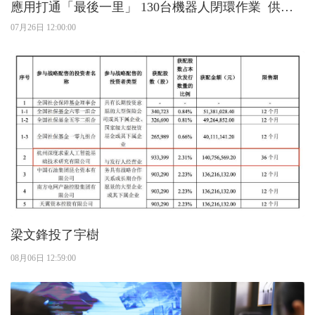
應用打通「最後一里」 130台機器人閉環作業 供採
集數據驗證模型
07月26日 12:00:00
梁文鋒投了宇樹
08月06日 12:59:00