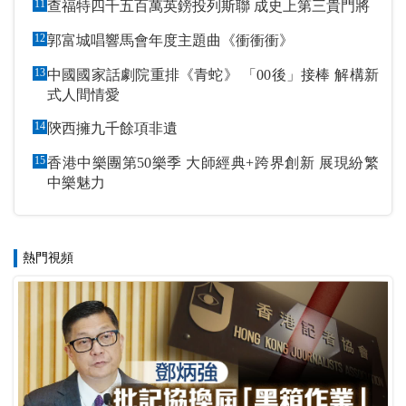
11
查福特四千五百萬英鎊投列斯聯 成史上第三貴門將
12
郭富城唱響馬會年度主題曲《衝衝衝》
13
中國國家話劇院重排《青蛇》 「00後」接棒 解構新
式人間情愛
14
陝西擁九千餘項非遺
15
香港中樂團第50樂季 大師經典+跨界創新 展現紛繁
中樂魅力
熱門視頻