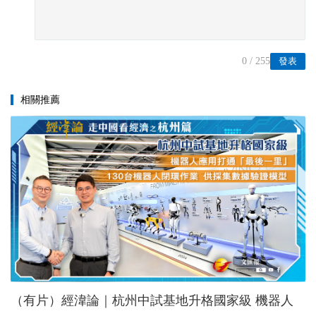
0
/ 255
發表
相關推薦
（有片）經湋論｜杭州中試基地升格國家級 機器人