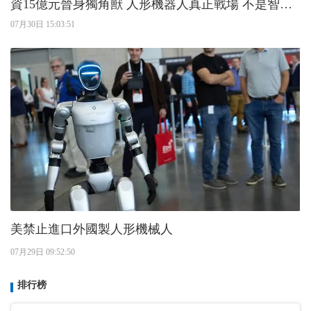
資15億元晉身獨角獸 人形機器人真正戰場 不是智能
而是「巧手」
07月30日 15:03:51
美禁止進口外國製人形機械人
07月29日 09:52:50
排行榜