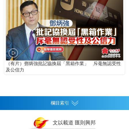
（有片）鄧炳強批記協換屆「黑箱作業」 斥毫無認受性
及公信力
欄目索引
首頁
文以載道 匯則興邦
香港