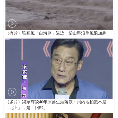
（有片）強颱風「白海豚」逼近 岱山縣沿岸風浪加劇
（多片）梁家輝談40年演藝生涯落淚：到內地拍戲不是
「北上」，是「回歸」