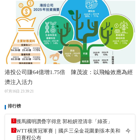
港投公司賺64億增1.75倍 陳茂波：以飛輪效應為經
濟注入活力
07月16日 23:39:21
排行榜
1
獲馬國明讚疊字得意 郭柏妍澄清非「綠茶」
2
WTT橫濱冠軍賽｜國乒三朵金花圍剿張本美和 今
日賽程公布