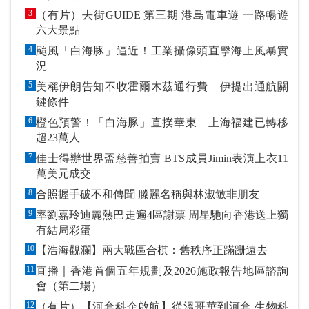
3
（有片）去街GUIDE 第三期 港島電車遊 一路暢遊
六大景點
4
颱風「白海豚」逼近！工業攝像頭直擊海上風暴實
況
5
美稱伊朗告知不收霍爾木茲通行費 伊提出通航關
鍵條件
6
橙色預警！「白海豚」直撲華東 上海福建已轉移
超23萬人
7
佳士得辦世界盃慈善拍賣 BTS成員Jimin表演上衣11
萬美元成交
8
合照握手破不和傳聞 滕麗名稱與林淑敏非朋友
9
率劉嘉玲迪麗熱巴走遍4區謝票 周星馳向香港送上獨
有結局彩蛋
10
【浩海觀瀾】兩大戰區合棋：舊秩序正蹣跚遠去
11
直播｜香港首個五年規劃及2026施政報告地區諮詢
會（第二場）
12
（有片）【河套科企啟航】從溫哥華到河套 生物科