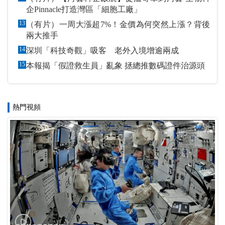
企Pinnacle打造灣區「細胞工廠」
13
（有片）一周大漲超7%！金價為何突然上漲？背後
兩大推手
14
深圳「科技奇觀」吸客 老外入境增逾兩成
15
本報揭「假證救生員」亂象 拯總推數碼證件治源頭
熱門視頻