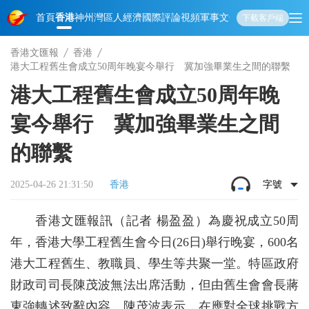
首頁
香港
神州
灣區人
經濟
國際
評論
視頻
軍事
文化
娛樂
生活
教育
體
下載客戶端
香港文匯報
香港
港大工程舊生會成立50周年晚宴今舉行 冀加強畢業生之間的聯繫
港大工程舊生會成立50周年晚
宴今舉行 冀加強畢業生之間
的聯繫
2025-04-26 21:31:50
香港
字號
香港文匯報訊（記者 楊盈盈）為慶祝成立50周
年，香港大學工程舊生會今日(26日)舉行晚宴，600名
港大工程舊生、教職員、學生等共聚一堂。特區政府
財政司司長陳茂波無法出席活動，但由舊生會會長蔣
東強轉述致辭內容。陳茂波表示，在應對全球挑戰方