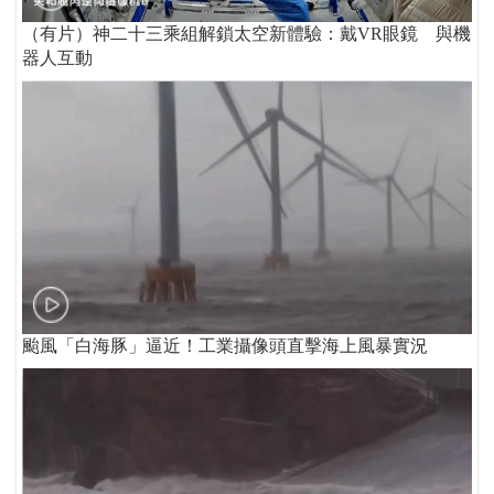
（有片）神二十三乘組解鎖太空新體驗：戴VR眼鏡 與機
器人互動
颱風「白海豚」逼近！工業攝像頭直擊海上風暴實況