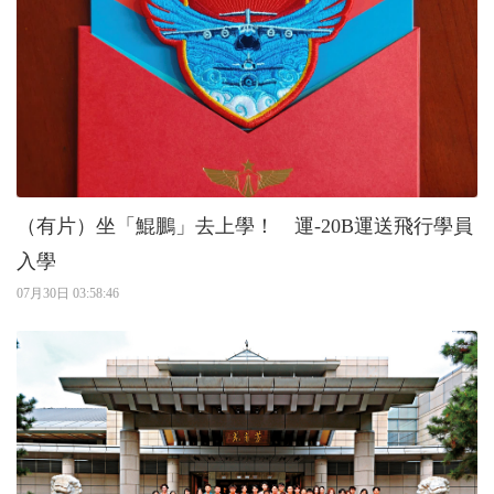
（有片）坐「鯤鵬」去上學！ 運-20B運送飛行學員
入學
07月30日 03:58:46