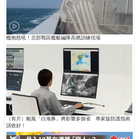
艦炮怒吼！北部戰區艦艇編隊高燃訓練現場
（有片）颱風「白海豚」將影響多個省 專家版防護指南
請收好！