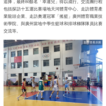
追捧，最終80餘名「幸運兒」得以成行。交流團行程
包括探訪十五運比賽場地天河體育中心、走訪體育產
業龍頭企業、走訪奧運冠軍「搖籃」廣州體育職業技
術學院、與廣州當地中學生籃球和排球梯隊隊員比賽
交流等。