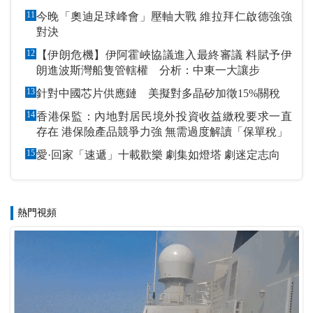
11
今晚「奧迪足球峰會」壓軸大戰 維拉拜仁啟德強強
對決
12
【伊朗危機】伊阿霍峽協議進入最終審議 料賦予伊
朗進波斯灣船隻管轄權 分析：中東一大讓步
13
針對中國芯片供應鏈 美擬對多晶矽加徵15%關稅
14
香港保監：內地對居民境外投資收益繳稅要求一直
存在 港保險產品競爭力強 無需過度解讀「保單稅」
15
愛·回家「速遞」十載歡樂 劇集如燈塔 劇迷定志向
熱門視頻