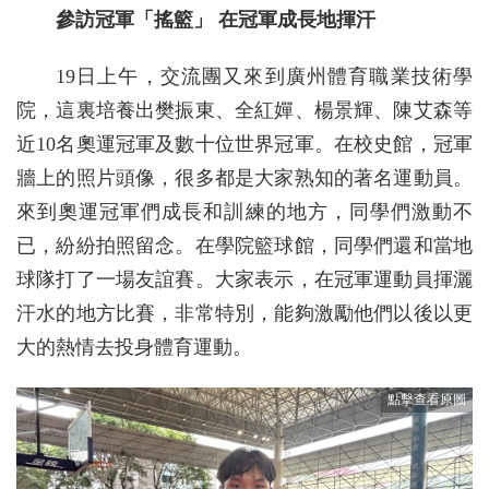
參訪冠軍「搖籃」 在冠軍成長地揮汗
19日上午，交流團又來到廣州體育職業技術學
院，這裏培養出樊振東、全紅嬋、楊景輝、陳艾森等
近10名奧運冠軍及數十位世界冠軍。在校史館，冠軍
牆上的照片頭像，很多都是大家熟知的著名運動員。
來到奧運冠軍們成長和訓練的地方，同學們激動不
已，紛紛拍照留念。在學院籃球館，同學們還和當地
球隊打了一場友誼賽。大家表示，在冠軍運動員揮灑
汗水的地方比賽，非常特別，能夠激勵他們以後以更
大的熱情去投身體育運動。