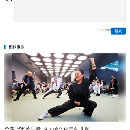
0
/ 255
發表
相關推薦
全運冠軍落戶港 盼太極文化走向世界