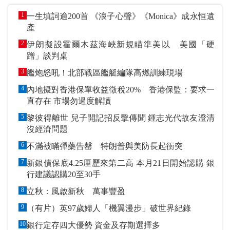
1
一生填詞逾200首 《浪子心聲》《Monica》成永恒遺
產
2
伊朗擬設霍爾木茲海峽新規瞄準美以 美國「硬
蹭」談判桌
3
艦炮怒吼！北部戰區艦艇編隊高燃訓練現場
4
內地擬對香港保單收益徵稅20% 香港保監：要求一
直存在 市場勿過度解讀
5
黎彼得離世 兒子開記招反擊傳聞 鍾志光代故友澄清
沒經濟問題
6
不滿被瞞彈藥告罄 特朗普與美防長起衝突
7
新銀債保底4.25厘歷來第二高 本月21日開始認購 銀
行建議認購20至30手
8
立秋：風啟新秋 萬事豐盈
9
（有片）英97歲婦人「機翼漫步」破世界紀錄
10
銀行定存四大優勢 資金及存期選擇多