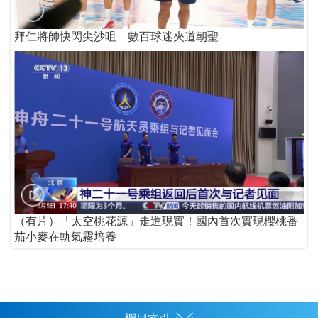
拜仁將帥快閃尖沙咀 數百球迷夾道朝聖
（有片）「太空桃花源」走進現實！國內首次實現櫻桃番
茄小麥在軌氣霧培養