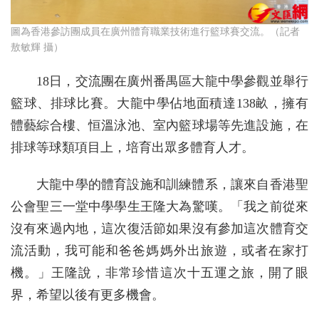
圖為香港參訪團成員在廣州體育職業技術進行籃球賽交流。（記者
敖敏輝 攝）
18日，交流團在廣州番禺區大龍中學參觀並舉行
籃球、排球比賽。大龍中學佔地面積達138畝，擁有
體藝綜合樓、恒溫泳池、室內籃球場等先進設施，在
排球等球類項目上，培育出眾多體育人才。
大龍中學的體育設施和訓練體系，讓來自香港聖
公會聖三一堂中學學生王隆大為驚嘆。「我之前從來
沒有來過內地，這次復活節如果沒有參加這次體育交
流活動，我可能和爸爸媽媽外出旅遊，或者在家打
機。」王隆說，非常珍惜這次十五運之旅，開了眼
界，希望以後有更多機會。