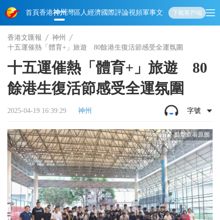
首頁
香港
神州
灣區人
經濟
國際
評論
視頻
軍事
文化
娛樂
生活
教育
體
下載客戶端
香港文匯報
神州
十五運催熱「體育+」旅遊 80餘港生復活節感受全運氛圍
十五運催熱「體育+」旅遊 80
餘港生復活節感受全運氛圍
2025-04-19 16:39:29
神州
字號