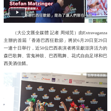
（大公文匯全媒體 記者 周傾芫）由Extravaganza
主辦的首屆「香港巴西狂歡節」將於6月20日至29日
一連十日舉行，近50位巴西表演者將呈獻澎湃活力的
森巴歌舞、雷鬼神鼓、巴西戰舞、花式自由足球和巴
西美酒佳餚。