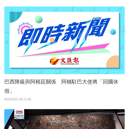
巴西降級與阿根廷關係 阿稱駐巴大使將「回國休
假」
08月06日 00:15:06