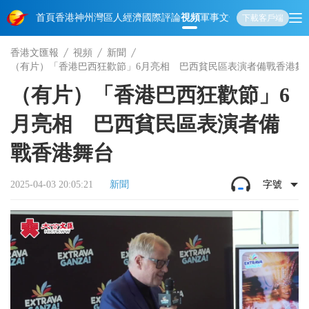
首頁
香港
神州
灣區人
經濟
國際
評論
視頻
軍事
文化
娛樂
生活
教育
體
下載客戶端
香港文匯報
視頻
新聞
（有片）「香港巴西狂歡節」6月亮相 巴西貧民區表演者備戰香港舞
（有片）「香港巴西狂歡節」6
月亮相 巴西貧民區表演者備
戰香港舞台
2025-04-03 20:05:21
新聞
字號