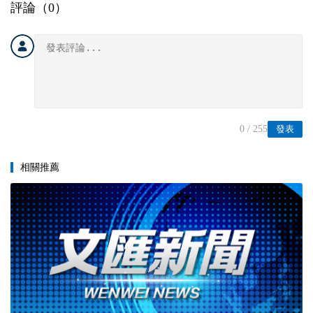
評論（
0
）
0
/ 255
發表
相關推薦