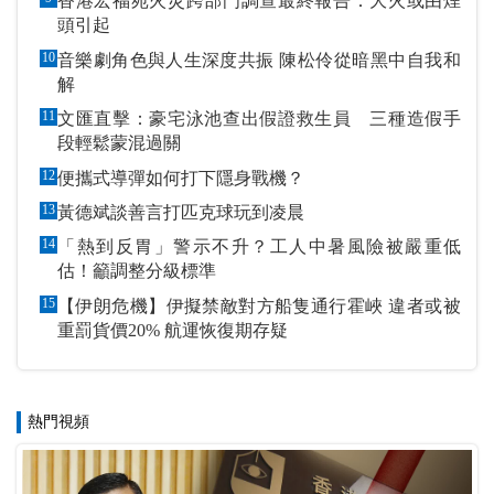
香港宏福苑火災跨部門調查最終報告：大火或由煙
頭引起
10
音樂劇角色與人生深度共振 陳松伶從暗黑中自我和
解
11
文匯直擊：豪宅泳池查出假證救生員 三種造假手
段輕鬆蒙混過關
12
便攜式導彈如何打下隱身戰機？
13
黃德斌談善言打匹克球玩到凌晨
14
「熱到反胃」警示不升？工人中暑風險被嚴重低
估！籲調整分級標準
15
【伊朗危機】伊擬禁敵對方船隻通行霍峽 違者或被
重罰貨價20% 航運恢復期存疑
熱門視頻