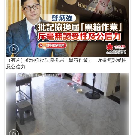
（有片）鄧炳強批記協換屆「黑箱作業」 斥毫無認受性
及公信力