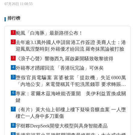
07月26日 11:08:55
排行榜
1
颱風「白海豚」最新路徑公布！
2
去年逾3.1萬外國人申請留港工作簽證 美裔人士：港
迎鳳凰涅槃時刻 外籍優才紛回流 羅奇抹黑論被打臉
3
《浪子心聲》響徹西九 羅啟豪開騷致敬黎彼得
4
外籍專才踴躍回流 「香港玩完論」可休矣
5
墮假官員電騙案 富婆被當「提款機」失近6900萬
「內地公安」來電聲稱其干犯洗黑錢罪 要求轉賬到
指定戶口作「保證金」
6
專家：霍爾木茲海峽能否重開 美伊利益置換成關
鍵
7
（有片）黃大仙上邨樓上樓下疑噪音釀血案 一人墮
樓亡一人身中多刀重傷
8
宇樹夥DeepSeek開發大模型與具身智能產品
9