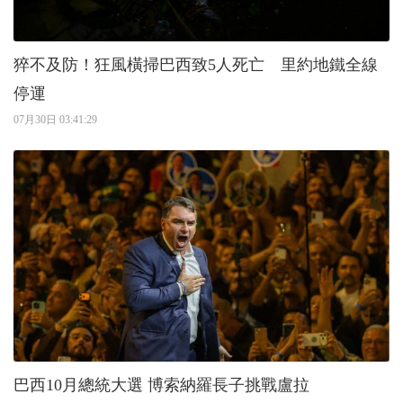
猝不及防！狂風橫掃巴西致5人死亡 里約地鐵全線
停運
07月30日 03:41:29
巴西10月總統大選 博索納羅長子挑戰盧拉