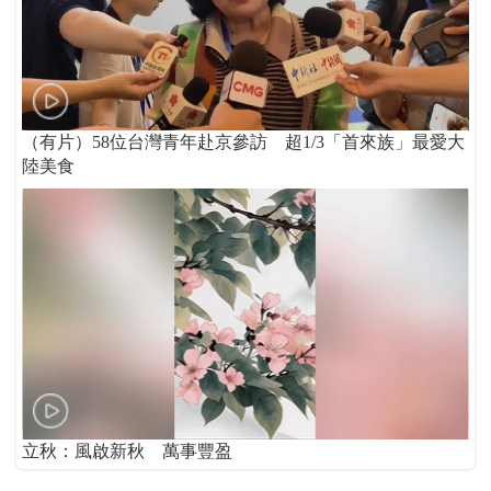
（有片）58位台灣青年赴京參訪 超1/3「首來族」最愛大
陸美食
立秋：風啟新秋 萬事豐盈