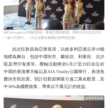
由Extravaganza主辦的首屆「香港巴西狂歡節」將於6月20日至29日
一連十日舉行。（大公文匯全媒體記者周傾芫攝）
此次狂歡節為亞洲首演，以維多利亞港沿岸10個
地標為舞台，包括中環街市、蘭桂坊、利東街、尖沙
咀及灣仔海濱等。壓軸活動將於6月27至29日在位於
中環的香港摩天輪以及AIA Vitality公園舉行，表演免
費供市民欣賞。預計狂歡節將吸引逾三萬名觀眾，其
中30%為國際旅客，帶來以千萬元計的收益。