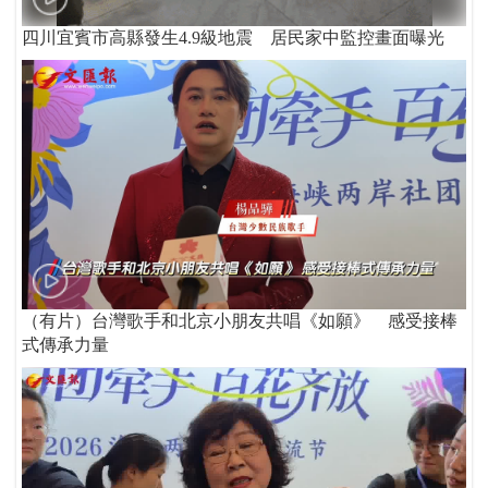
四川宜賓市高縣發生4.9級地震 居民家中監控畫面曝光
（有片）台灣歌手和北京小朋友共唱《如願》 感受接棒
式傳承力量