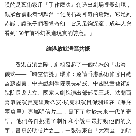
嘆的是藝術家用『手作魔法』創造出劇場視覺幻境，
觀眾會親眼看到舞台上化腐朽為神奇的驚艷。它足夠
赤誠，讓孩子們看懂奇幻；它又足夠深邃，成年人會
看到150年前科幻照進現實的詩意。」
維港啟航灣區共振
香港首演之際，劇組發起了一個特殊的「出海」
儀式——「時空信箋」環節：邀請香港藝術節節目總
監蘇國雲、中央戲劇學院院長郝戎、中國兒童藝術劇
院院長戈大立、國家大劇院演出部部長王威、法蘭西
喜劇院演員克里斯蒂安·埃克和演員保劍鋒在《海底
兩萬里》專屬明信片上，寫下了對於未來一代的寄
語。他們各自挑選了劇作和小說中最打動他們的文
字，書寫於明信片之上，一張張來自「大灣區」的明