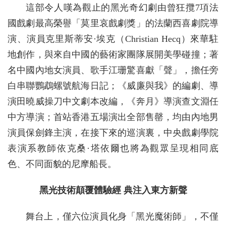
這部令人嘆為觀止的黑光奇幻劇由曾狂攬7項法
國戲劇最高榮譽「莫里哀戲劇獎」的法蘭西喜劇院導
演、演員克里斯蒂安·埃克（Christian Hecq）來華駐
地創作，與來自中國的藝術家團隊展開美學碰撞；著
名中國內地女演員、歌手江珊驚喜獻「聲」，擔任旁
白串聯鸚鵡螺號航海日記；《威廉與我》的編劇、導
演田曉威操刀中文劇本改編，《奔月》導演查文淵任
中方導演；首站香港五場演出全部售罄，均由內地男
演員保劍鋒主演，在接下來的巡演裏，中央戲劇學院
表演系教師依克桑·塔依爾也將為觀眾呈現相同底
色、不同面貌的尼摩船長。
黑光技術顛覆體驗經 典注入東方新聲
舞台上，僅六位演員化身「黑光魔術師」，不僅