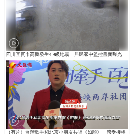
四川宜賓市高縣發生4.9級地震 居民家中監控畫面曝光
（有片）台灣歌手和北京小朋友共唱《如願》 感受接棒