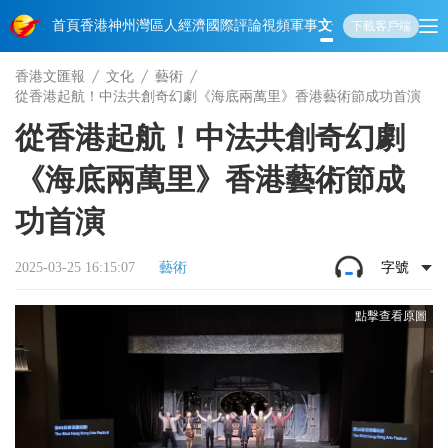
首頁
香港
神州
灣區人
經濟
國際
評論
視頻
軍事
文化
娛樂
生活
教育
體
下載客戶端
香港文匯報
文化
藝術
從香港起航！中法共創奇幻劇《海底兩萬里》香港藝術節成功首演
從香港起航！中法共創奇幻劇
《海底兩萬里》香港藝術節成
功首演
2025-03-25 16:15:07
藝術
字號