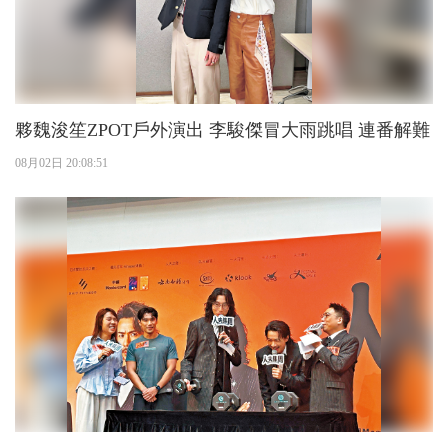
夥魏浚笙ZPOT戶外演出 李駿傑冒大雨跳唱 連番解難
08月02日 20:08:51