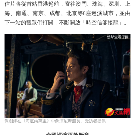
信片將從首站香港起航，寄往澳門、珠海、深圳、上
海、南通、南京、成都、北京等8座巡演城市，並由
下一站的觀眾們打開，不斷開啟「時空信箋接龍」。
保劍鋒在《海底兩萬里》中飾演尼摩船長。受訪者提供