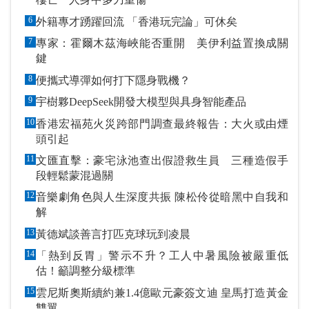
6
外籍專才踴躍回流 「香港玩完論」可休矣
7
專家：霍爾木茲海峽能否重開 美伊利益置換成關
鍵
8
便攜式導彈如何打下隱身戰機？
9
宇樹夥DeepSeek開發大模型與具身智能產品
10
香港宏福苑火災跨部門調查最終報告：大火或由煙
頭引起
11
文匯直擊：豪宅泳池查出假證救生員 三種造假手
段輕鬆蒙混過關
12
音樂劇角色與人生深度共振 陳松伶從暗黑中自我和
解
13
黃德斌談善言打匹克球玩到凌晨
14
「熱到反胃」警示不升？工人中暑風險被嚴重低
估！籲調整分級標準
15
雲尼斯奧斯續約兼1.4億歐元豪簽文迪 皇馬打造黃金
雙翼