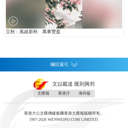
立秋：風啟新秋 萬事豐盈
欄目索引
首頁
文以載道 匯則興邦
香港
文匯報
香港仔
海外版
神州
灣區生活
灣區企業
灣區文化
灣區旅遊
灣區人
灣區人才
灣區政策
灣區服務易
經濟
財經
地產
投資
財評
數字經濟
經湋論
香港大公文匯傳媒集團香港文匯報版權所有。
國際
1997-2026 WENWEIPO.COM LIMITED.
評論
社評
評論
快評
來論