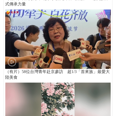
式傳承力量
（有片）58位台灣青年赴京參訪 超1/3「首來族」最愛大
陸美食