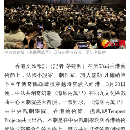
中法共創版《海底兩萬里》日前在香港首演。受訪者提供
香港文匯報訊（記者 茅建興）在第53屆香港藝
術節上，法國小說家、劇作家、詩人儒勒·凡爾納筆
下百年傳奇鸚鵡螺號穿越時空駛入維港，3月20日
晚，中法共創奇幻劇《海底兩萬里》在西九文化區戲
曲中心大劇院盛大首演，一票難求。《海底兩萬里》
由中央戲劇學院、香港藝術節、抱風嶼Tempest
Projects共同出品。本劇是在中央戲劇學院與香港藝術
節達成戰略合作的基礎上，雙方共同打造的首個國際