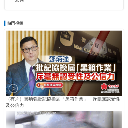
熱門視頻
（有片）鄧炳強批記協換屆「黑箱作業」 斥毫無認受性
及公信力