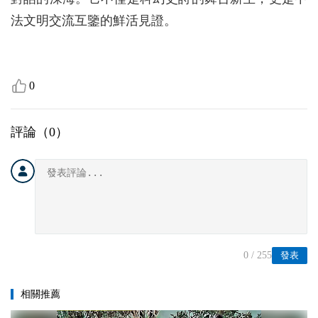
法文明交流互鑒的鮮活見證。
0
評論（
0
）
0
/ 255
發表
相關推薦