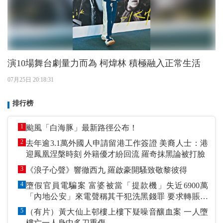
演10場舞台劇量力而為 柯煒林 積極融入正常生活
07月25日 20:18:31
排行榜
1
颱風「白海豚」最新路徑公布！
2
去年逾3.1萬外國人申請留港工作簽證 美裔人士：港
迎鳳凰涅槃時刻 外籍優才紛回流 羅奇抹黑論被打臉
3
《浪子心聲》響徹西九 羅啟豪開騷致敬黎彼得
4
墮假官員電騙案 富婆被當「提款機」失近6900萬
「內地公安」來電聲稱其干犯洗黑錢罪 要求轉賬到
指定戶口作「保證金」
5
（有片）黃大仙上邨樓上樓下疑噪音釀血案 一人墮
樓亡一人身中多刀重傷