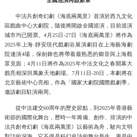
全國巡演再啟新章
中法共創奇幻劇《海底兩萬里》首演於西九文化
區戲曲中心大劇院，隨後將開啟全國巡演，目前巡演
城市均已開票。4月25日-27日《海底兩萬里》將作為
2025年上海·靜安現代戲劇谷展演劇目在上海藝海劇
院連演4場，保劍鋒也將帶着最熟悉的鄉音與上海觀
眾見面；4月11日將作為2025年中法文化之春開幕大
戲亮相深圳萬象天地劇場。7月11日-20日，本劇將在
北京藝術中心亮相，作為「國家大劇院國際戲劇季」
邀請劇目駐演兩周。
從中法建交60周年的歷史節點，到2025年香港藝
術節的國際化舞台，歷時一年籌備、創作、排演的中
法共創奇幻劇《海底兩萬里》以藝術為舟，駛向文明
對話的深海。它不僅是科幻史詩的舞台新生，更是中