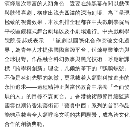
演繹層次豐富的人類角色，還要在純黑幕布間以戲偶
與肢體喜劇，構建出流光四溢的深海幻境。為了呈現
極致的視覺效果，本次創排全程都在中央戲劇學院昌
平校區鏡框式舞台劇場以及小劇場進行。中央戲劇學
院院長郝戎表示：「該劇以國際化合作突破文化邊
界，為青年人才提供國際實踐平台，錘煉專業能力與
全球視野。作品融合科幻敘事與黑光技術，呼應新課
標『跨學科創新』理念，凡爾納筆下的『鸚鵡螺號』
不僅是科幻先驅的象徵，更承載着人類對科技進步的
永恒追求——這種精神正與當代教育中培養『全面發
展的人』的目標不謀而合。」香港藝術節節目總監蘇
國雲也期待香港藝術節「藝貫中西」系列的首部作品
能夠承載着全人類呼喚文明的共同願景，成為跨文化
合作的創新典範。