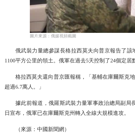
圖片來源：俄媒視頻截圖
俄武裝力量總參謀長格拉西莫夫向普京報告了該
1100平方公里的領土。俄軍在過去5天控制了24個定居
格拉西莫夫還向普京匯報稱，「基輔在庫爾斯克
超過6.7萬人。」
據此前報道，俄羅斯武裝力量軍事政治總局副局
日宣布，俄軍已在庫爾斯克州轉入全線大規模進攻。
（來源：中國新聞網）