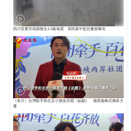
四川宜賓市高縣發生4.9級地震 居民家中監控畫面曝光
（有片）台灣歌手和北京小朋友共唱《如願》 感受接棒式傳承力
量