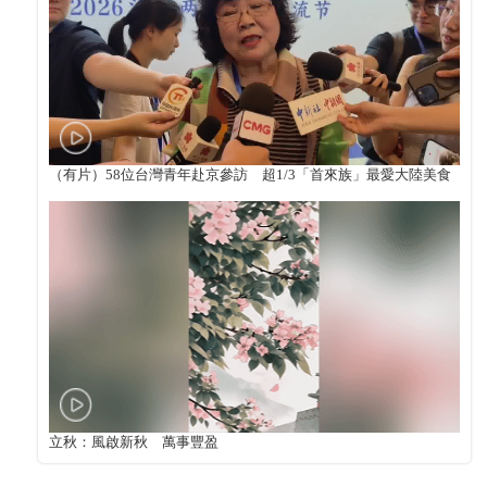
（有片）58位台灣青年赴京參訪 超1/3「首來族」最愛大陸美食
立秋：風啟新秋 萬事豐盈