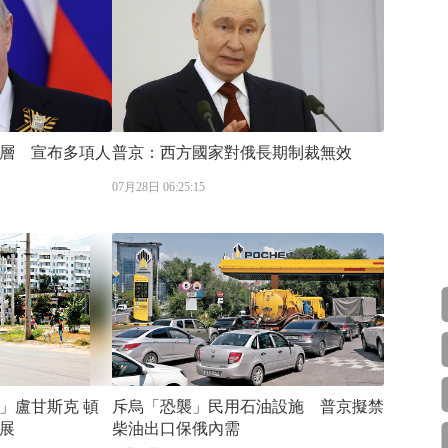
層 宣布多項人
普京：西方國家對俄長期制裁無效
07月28日 06:25:15
盧甘斯克 頓
斥烏「恐襲」民用石油設施 普京擬禁
展
柴油出口保俄內需