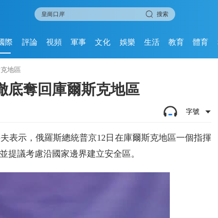
搜索
國際
評論
視頻
軍事
文化
娛樂
生活
教育
體育
斯克地區
徹底奪回庫爾斯克地區
字號
夫表示，俄羅斯總統普京12日在庫爾斯克地區一個指揮
並提議考慮沿國家邊界建立安全區。