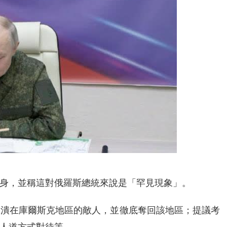
身，並稱這對俄羅斯總統來說是「罕見現象」。
擊潰在庫爾斯克地區的敵人，並徹底奪回該地區；提議考