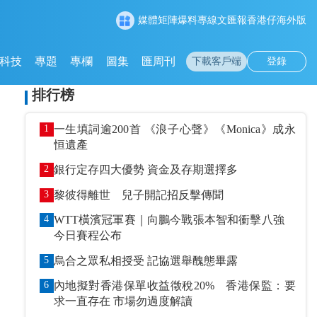
媒體矩陣
爆料專線
文匯報
香港仔
海外版
科技
專題
專欄
圖集
匯周刊
下載客戶端
登錄
排行榜
1
一生填詞逾200首 《浪子心聲》《Monica》成永
恒遺產
2
銀行定存四大優勢 資金及存期選擇多
3
黎彼得離世 兒子開記招反擊傳聞
4
WTT橫濱冠軍賽｜向鵬今戰張本智和衝擊八強
今日賽程公布
5
烏合之眾私相授受 記協選舉醜態畢露
6
內地擬對香港保單收益徵稅20% 香港保監：要
求一直存在 市場勿過度解讀