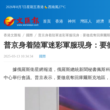
2026年8月7日
星期五
香港
西南風
27°C
首頁
香港
神州
灣區人
經濟
香港文匯報
國際
普京身着陸軍迷彩軍服現身：要徹底奪回庫爾
普京身着陸軍迷彩軍服現身：要
2025-03-13 10:34:34
國際
據俄羅斯衛星網報道，俄羅斯總統新聞秘書佩斯科
中心舉行會議。普京表示，要徹底奪回庫爾斯克地區，