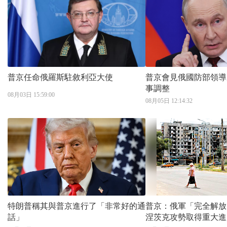
普京任命俄羅斯駐敘利亞大使
普京會見俄國防部領導
事調整
08月03日 15:59:00
08月05日 12:14:32
特朗普稱其與普京進行了「非常好的通
普京：俄軍「完全解放」
話」
涅茨克攻勢取得重大進