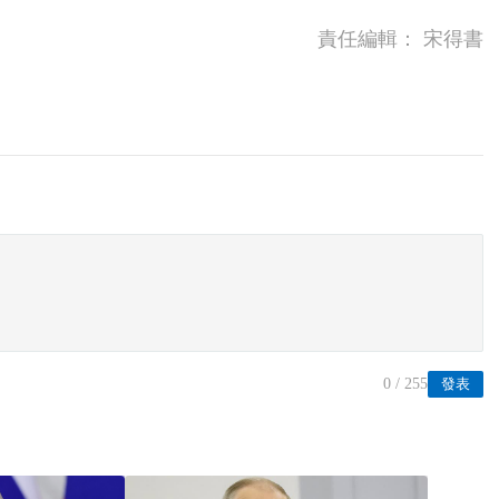
責任編輯：
宋得書
0
/ 255
發表