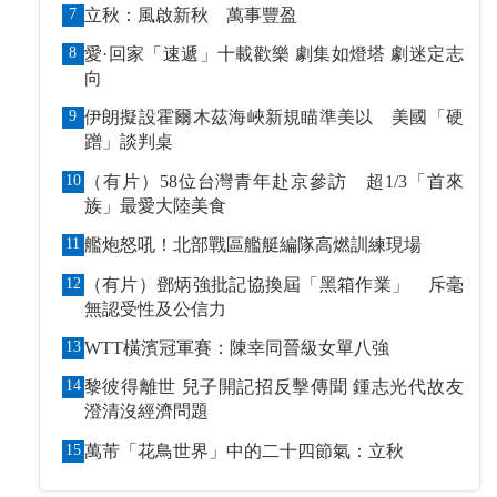
7
立秋：風啟新秋 萬事豐盈
8
愛·回家「速遞」十載歡樂 劇集如燈塔 劇迷定志
向
9
伊朗擬設霍爾木茲海峽新規瞄準美以 美國「硬
蹭」談判桌
10
（有片）58位台灣青年赴京參訪 超1/3「首來
族」最愛大陸美食
11
艦炮怒吼！北部戰區艦艇編隊高燃訓練現場
12
（有片）鄧炳強批記協換屆「黑箱作業」 斥毫
無認受性及公信力
13
WTT橫濱冠軍賽：陳幸同晉級女單八強
14
黎彼得離世 兒子開記招反擊傳聞 鍾志光代故友
澄清沒經濟問題
15
萬芾「花鳥世界」中的二十四節氣：立秋