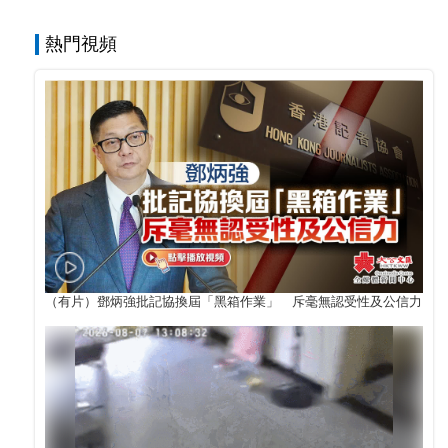
熱門視頻
（有片）鄧炳強批記協換屆「黑箱作業」 斥毫無認受性及公信力