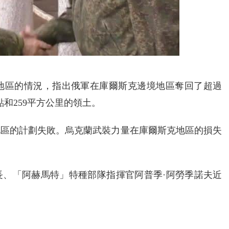
地區的情況，指出俄軍在庫爾斯克邊境地區奪回了超過
點和259平方公里的領土。
地區的計劃失敗。烏克蘭武裝力量在庫爾斯克地區的損失
長、「阿赫馬特」特種部隊指揮官阿普季·阿勞季諾夫近