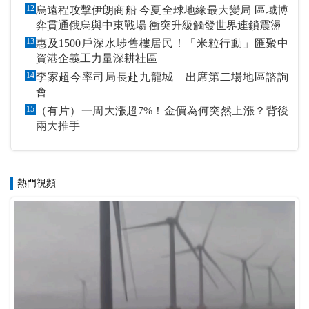
12
烏遠程攻擊伊朗商船 今夏全球地緣最大變局 區域博
弈貫通俄烏與中東戰場 衝突升級觸發世界連鎖震盪
13
惠及1500戶深水埗舊樓居民！「米粒行動」匯聚中
資港企義工力量深耕社區
14
李家超今率司局長赴九龍城 出席第二場地區諮詢
會
15
（有片）一周大漲超7%！金價為何突然上漲？背後
兩大推手
熱門視頻