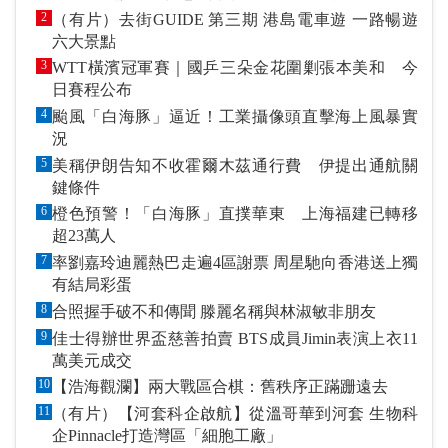
2
（有片）去街GUIDE 第三期 港島電車遊 一路暢遊
六大景點
3
WTT橫濱冠軍賽｜國乒三朵金花圍剿張本美和 今
日賽程公布
4
颱風「白海豚」逼近！工業攝像頭直擊海上風暴實
況
5
美稱伊朗告知不收霍爾木茲通行費 伊提出通航關
鍵條件
6
橙色預警！「白海豚」直撲華東 上海福建已轉移
超23萬人
7
率劉嘉玲迪麗熱巴走遍4區謝票 周星馳向香港送上獨
有結局彩蛋
8
合照握手破不和傳聞 滕麗名稱與林淑敏非朋友
9
佳士得辦世界盃慈善拍賣 BTS成員Jimin表演上衣11
萬美元成交
10
【浩海觀瀾】兩大戰區合棋：舊秩序正蹣跚遠去
11
（有片）【河套科企啟航】從溫哥華到河套 生物科
企Pinnacle打造灣區「細胞工廠」