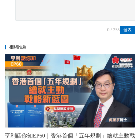
0
/ 255
發表
相關推薦
亨利話你知EP60｜香港首個「五年規劃」繪就主動戰