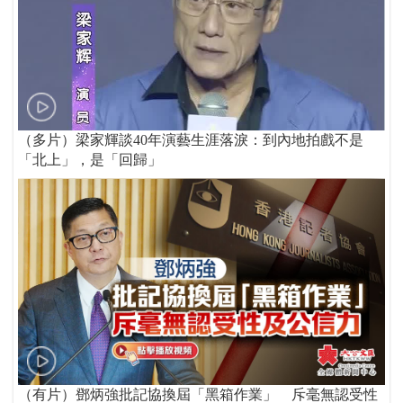
（多片）梁家輝談40年演藝生涯落淚：到內地拍戲不是
「北上」，是「回歸」
（有片）鄧炳強批記協換屆「黑箱作業」 斥毫無認受性