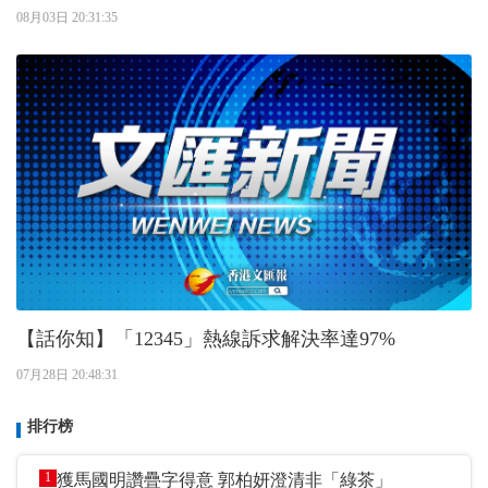
08月03日 20:31:35
【話你知】「12345」熱線訴求解決率達97%
07月28日 20:48:31
排行榜
1
獲馬國明讚疊字得意 郭柏妍澄清非「綠茶」