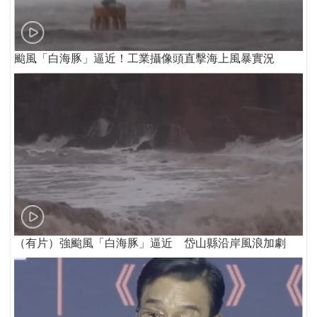
颱風「白海豚」逼近！工業攝像頭直擊海上風暴實況
（有片）強颱風「白海豚」逼近 岱山縣沿岸風浪加劇