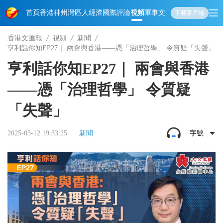
首頁
香港
神州
灣區人
經濟
國際
評論
視頻
軍事
文化
娛樂
生活
教育
體
下載客戶端
香港文匯報
視頻
新聞
亨利話你知EP27｜ 兩會與香港——憑「治理哲學」 令質疑「失聲」
亨利話你知EP27｜ 兩會與香港
——憑「治理哲學」 令質疑
「失聲」
2025-03-12 19:33:25
新聞
字號