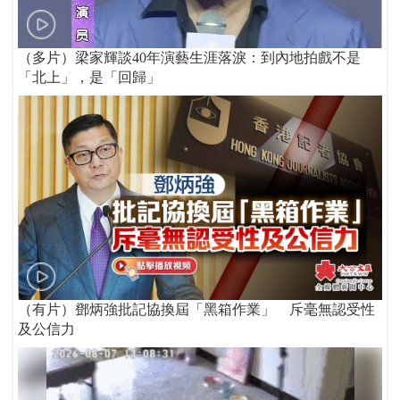
（多片）梁家輝談40年演藝生涯落淚：到內地拍戲不是
「北上」，是「回歸」
（有片）鄧炳強批記協換屆「黑箱作業」 斥毫無認受性
及公信力