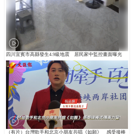
四川宜賓市高縣發生4.9級地震 居民家中監控畫面曝光
（有片）台灣歌手和北京小朋友共唱《如願》 感受接棒