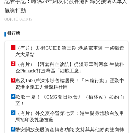
記者手記：時隔29年網友仍被香港回歸交接儀式軍人
氣魄打動
08月01日 06:10:15
排行榜
1
（有片）去街GUIDE 第三期 港島電車遊 一路暢遊
六大景點
2
（有片）【河套科企啟航】從溫哥華到河套 生物科
企Pinnacle打造灣區「細胞工廠」
3
惠及1500戶深水埗舊樓居民！「米粒行動」匯聚中
資港企義工力量深耕社區
4
歡歌一夏！《CMG夏日歌會》（榆林站）如約而
至！
5
（有片）外交夏令營第七天：港生親身體驗白族甲
馬拓印及扎染技藝
6
幣安開放美股資產轉倉功能 支持與其他券商雙向轉