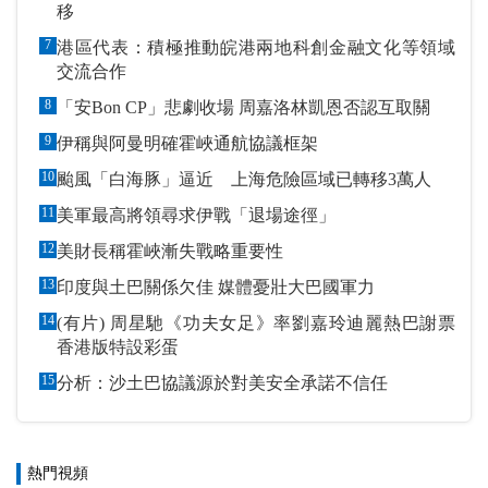
移
7
港區代表：積極推動皖港兩地科創金融文化等領域
交流合作
8
「安Bon CP」悲劇收場 周嘉洛林凱恩否認互取關
9
伊稱與阿曼明確霍峽通航協議框架
10
颱風「白海豚」逼近 上海危險區域已轉移3萬人
11
美軍最高將領尋求伊戰「退場途徑」
12
美財長稱霍峽漸失戰略重要性
13
印度與土巴關係欠佳 媒體憂壯大巴國軍力
14
(有片) 周星馳《功夫女足》率劉嘉玲迪麗熱巴謝票
香港版特設彩蛋
15
分析：沙土巴協議源於對美安全承諾不信任
熱門視頻