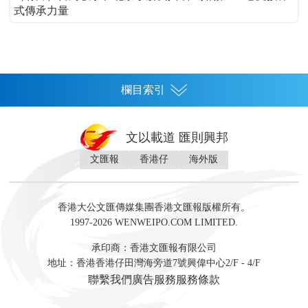
式傳承力量
欄目索引
首頁
文以載道 匯則興邦
香港
文匯報
香港仔
海外版
神州
灣區生活
灣區企業
灣區文化
灣區旅遊
灣區人
灣區人才
灣區政策
灣區服務易
經濟
財經
地產
投資
財評
數字經濟
經湋論
香港大公文匯傳媒集團香港文匯報版權所有。
國際
1997-2026 WENWEIPO.COM LIMITED.
評論
社評
評論
快評
來論
視頻
新聞
訪談
直播
經湋論
承印商：香港文匯報有限公司
軍事
地址：香港香港仔田灣海旁道7號興偉中心2/F - 4/F
文化
文博
藝術
文學
聯繫我們
廣告服務
服務條款
娛樂
生活
旅遊
美食
時尚
健康