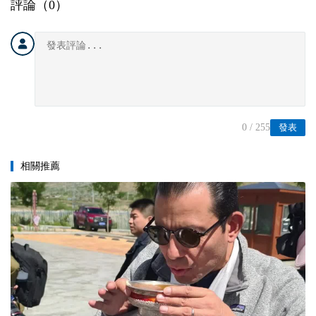
評論（
0
）
0
/ 255
發表
相關推薦