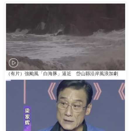
（有片）強颱風「白海豚」逼近 岱山縣沿岸風浪加劇