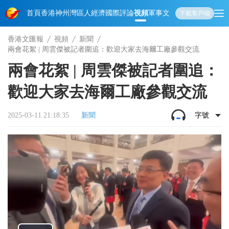
首頁
香港
神州
灣區人
經濟
國際
評論
視頻
軍事
文化
娛樂
生活
教育
體
下載客戶端
香港文匯報
視頻
新聞
兩會花絮 | 周雲傑被記者圍追：歡迎大家去海爾工廠參觀交流
兩會花絮 | 周雲傑被記者圍追：
歡迎大家去海爾工廠參觀交流
2025-03-11 21:18:35
新聞
字號