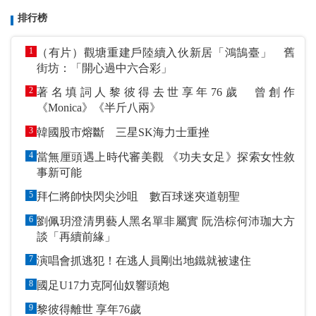
排行榜
1
（有片）觀塘重建戶陸續入伙新居「鴻鵠臺」 舊
街坊：「開心過中六合彩」
2
著名填詞人黎彼得去世享年76歲 曾創作
《Monica》《半斤八兩》
3
韓國股市熔斷 三星SK海力士重挫
4
當無厘頭遇上時代審美觀 《功夫女足》探索女性敘
事新可能
5
拜仁將帥快閃尖沙咀 數百球迷夾道朝聖
6
劉佩玥澄清男藝人黑名單非屬實 阮浩棕何沛珈大方
談「再續前緣」
7
演唱會抓逃犯！在逃人員剛出地鐵就被逮住
8
國足U17力克阿仙奴響頭炮
9
黎彼得離世 享年76歲