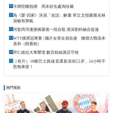
10
卡牌陀螺熱潮 周末好去處淘珍藏
11
為《愛·回家》演員「友誼」解畫 單立文指滕麗名林
淑敏有脾氣
12
河套跨河連接橋最後一段合龍 港深創科融合提速
13
WTT橫濱冠軍賽 | 國乒女單全員告捷 陳熠大戰張本
美和（附賽程）
14
拜仁維拉大軍壓境 數百粉絲酒店守候
15
（有片）18條巴士路線直通新皇崗口岸，24小時不
愁無車搭！
熱門視頻