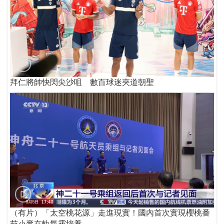
拜仁將帥快閃尖沙咀 數百球迷夾道朝聖
（有片）「太空桃花源」走進現實！國內首次實現櫻桃番
茄小麥在軌氣霧培養