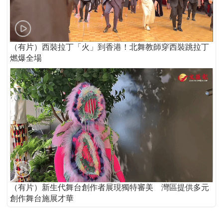
（有片）西裝拉丁「火」到香港！北舞教師穿西裝跳拉丁
燃爆全場
（有片）新生代舞台創作者展現獨特審美 灣區提供多元
創作舞台施展才華