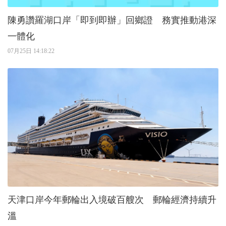
陳勇讚羅湖口岸「即到即辦」回鄉證 務實推動港深
一體化
07月25日 14:18:22
天津口岸今年郵輪出入境破百艘次 郵輪經濟持續升
溫