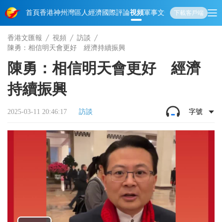
首頁
香港
神州
灣區人
經濟
國際
評論
視頻
軍事
文化
娛樂
生活
教育
體
下載客戶端
香港文匯報
視頻
訪談
陳勇：相信明天會更好 經濟持續振興
陳勇：相信明天會更好 經濟
持續振興
2025-03-11 20:46:17
訪談
字號