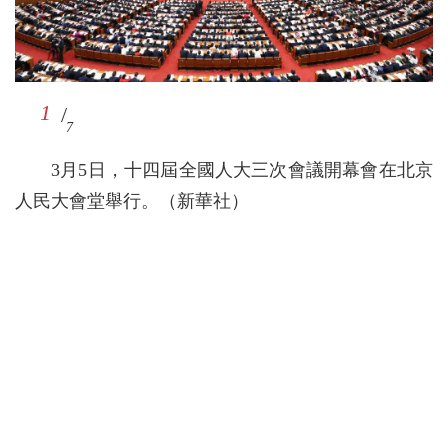
1
2
7
5
4
/
/
/
/
/
6
/
7
7
7
7
7
7
3月5日，十四屆全國人大三次會議開幕會在北京
人民大會堂舉行。（新華社）