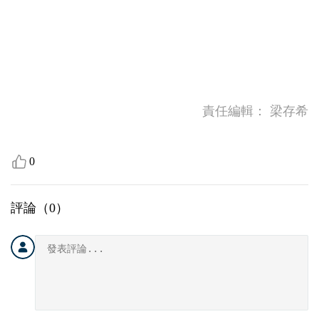
3
/
7
責任編輯：
梁存希
0
評論（
0
）