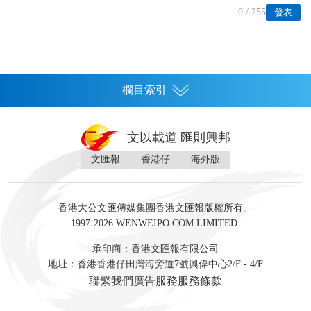
0
/ 255
發表
欄目索引
首頁
文以載道 匯則興邦
香港
文匯報
香港仔
海外版
神州
灣區生活
灣區企業
灣區文化
灣區旅遊
灣區人
灣區人才
灣區政策
灣區服務易
經濟
財經
地產
投資
財評
數字經濟
經湋論
香港大公文匯傳媒集團香港文匯報版權所有。
國際
1997-2026 WENWEIPO.COM LIMITED.
評論
社評
評論
快評
來論
視頻
新聞
訪談
直播
經湋論
承印商：香港文匯報有限公司
軍事
地址：香港香港仔田灣海旁道7號興偉中心2/F - 4/F
文化
文博
藝術
文學
聯繫我們
廣告服務
服務條款
娛樂
生活
旅遊
美食
時尚
健康