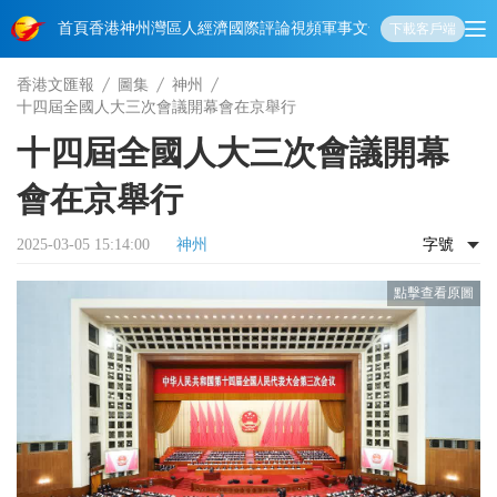
首頁
香港
神州
灣區人
經濟
國際
評論
視頻
軍事
文化
娛樂
生活
教育
體
下載客戶端
香港文匯報
圖集
神州
十四屆全國人大三次會議開幕會在京舉行
十四屆全國人大三次會議開幕
會在京舉行
2025-03-05 15:14:00
神州
字號