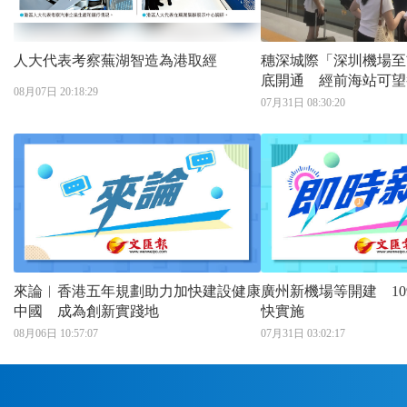
人大代表考察蕪湖智造為港取經
穗深城際「深圳機場至
底開通 經前海站可望
08月07日 20:18:29
鐵路」
07月31日 08:30:20
來論︱香港五年規劃助力加快建設健康
廣州新機場等開建 1
中國 成為創新實踐地
快實施
08月06日 10:57:07
07月31日 03:02:17