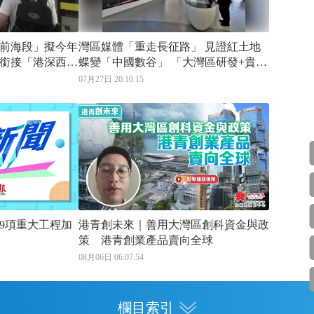
前海段」擬今年
灣區媒體「重走長征路」 見證紅土地
銜接「港深西部
蝶變「中國數谷」 「大灣區研發+貴州
算力」協同破局 數智產業規模近三千
07月27日 20:10:15
億
09項重大工程加
港青創未來｜善用大灣區創科資金與政
策 港青創業產品賣向全球
08月06日 06:07:54
欄目索引