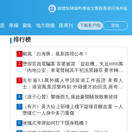
媒體矩陣
爆料專線
文匯報
香港仔
海外版
專題
專欄
圖集
地方聯播
匯周刊
下載客戶端
登錄
排行榜
1
颱風「白海豚」最新路徑公布！
2
墮假官員電騙案 富婆被當「提款機」失近6900萬
「內地公安」來電聲稱其干犯洗黑錢罪 要求轉賬
到指定戶口作「保證金」
3
去年逾3.1萬外國人申請留港工作簽證 美裔人
士：港迎鳳凰涅槃時刻 外籍優才紛回流 羅奇抹
黑論被打臉
4
《浪子心聲》響徹西九 羅啟豪開騷致敬黎彼得
5
（有片）黃大仙上邨樓上樓下疑噪音釀血案 一人
墮樓亡一人身中多刀重傷
6
便攜式導彈如何打下隱身戰機？