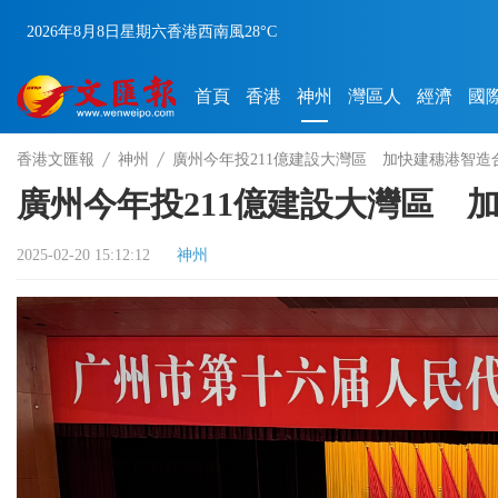
2026年8月8日
星期六
香港
西南風
28°C
首頁
香港
神州
灣區人
經濟
國
香港文匯報
神州
廣州今年投211億建設大灣區 加快建穗港智造
廣州今年投211億建設大灣區 
2025-02-20 15:12:12
神州