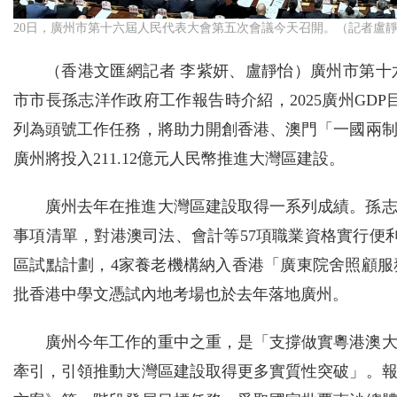
20日，廣州市第十六屆人民代表大會第五次會議今天召開。（記者盧靜
（香港文匯網記者 李紫妍、盧靜怡）廣州市第十
市市長孫志洋作政府工作報告時介紹，2025廣州GD
列為頭號工作任務，將助力開創香港、澳門「一國兩
廣州將投入211.12億元人民幣推進大灣區建設。
廣州去年在推進大灣區建設取得一系列成績。孫
事項清單，對港澳司法、會計等57項職業資格實行便
區試點計劃，4家養老機構納入香港「廣東院舍照顧服
批香港中學文憑試內地考場也於去年落地廣州。
廣州今年工作的重中之重，是「支撐做實粵港澳
牽引，引領推動大灣區建設取得更多實質性突破」。