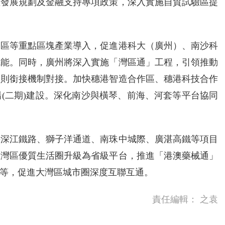
體發展規劃及金融支持專項政策，深入實施自貿試驗區提
動區等重點區塊產業導入，促進港科大（廣州）、南沙科
賦能。同時，廣州將深入實施「灣區通」工程，引領推動
規則銜接機制對接。加快穗港智造合作區、穗港科技合作
(二期)建設。深化南沙與橫琴、前海、河套等平台協同
快深江鐵路、獅子洋通道、南珠中城際、廣湛高鐵等項目
大灣區優質生活圈升級為省級平台，推進「港澳藥械通」
等，促進大灣區城市圈深度互聯互通。
責任編輯：
之袁