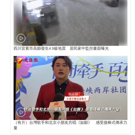
四川宜賓市高縣發生4.9級地震 居民家中監控畫面曝光
（有片）台灣歌手和北京小朋友共唱《如願》 感受接棒式傳承力
量