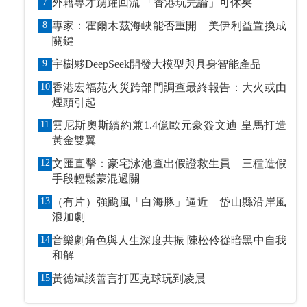
7
外籍專才踴躍回流 「香港玩完論」可休矣
8
專家：霍爾木茲海峽能否重開 美伊利益置換成
關鍵
9
宇樹夥DeepSeek開發大模型與具身智能產品
10
香港宏福苑火災跨部門調查最終報告：大火或由
煙頭引起
11
雲尼斯奧斯續約兼1.4億歐元豪簽文迪 皇馬打造
黃金雙翼
12
文匯直擊：豪宅泳池查出假證救生員 三種造假
手段輕鬆蒙混過關
13
（有片）強颱風「白海豚」逼近 岱山縣沿岸風
浪加劇
14
音樂劇角色與人生深度共振 陳松伶從暗黑中自我
和解
15
黃德斌談善言打匹克球玩到凌晨