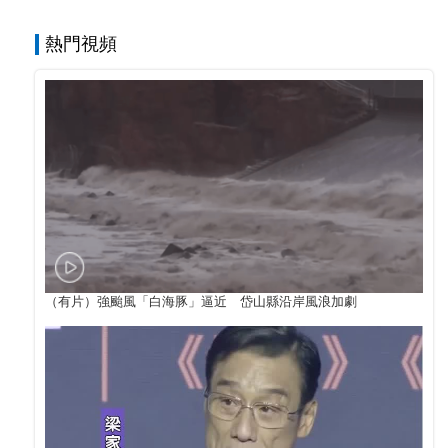
熱門視頻
（有片）強颱風「白海豚」逼近 岱山縣沿岸風浪加劇