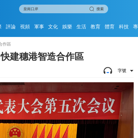
搜索
際
評論
視頻
軍事
文化
娛樂
生活
教育
體育
科技
合作區
加快建穗港智造合作區
字號