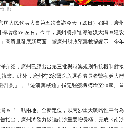
怡 攝）
六屆人民代表大會第五次會議今天（20日）召開，廣州
P目標增速5%左右。今年，廣州將推進粵港澳大灣區建設
制」高質量發展新局面。據廣州財政預案數據顯示，今年
志洋介紹，廣州已經出台第三批與港澳規則銜接機制對接
利執業。此外，廣州有2家醫院入選香港長者醫療券大灣
務計劃」，「港澳藥械通」指定醫療機構增至20家。首
大灣區『一點兩地』全新定位，以南沙重大戰略性平台為
報告指出，廣州將發力做強南沙重要增長極，完成《南沙