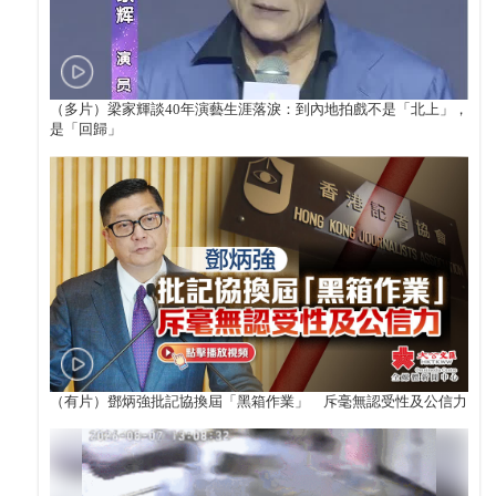
（多片）梁家輝談40年演藝生涯落淚：到內地拍戲不是「北上」，
是「回歸」
（有片）鄧炳強批記協換屆「黑箱作業」 斥毫無認受性及公信力