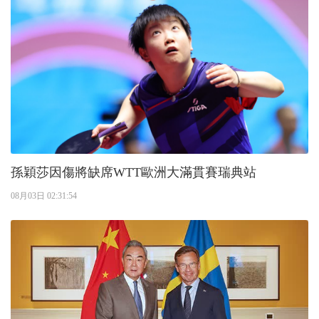
孫穎莎因傷將缺席WTT歐洲大滿貫賽瑞典站
08月03日 02:31:54