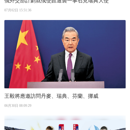
俄外交部計劃就俄使館遭襲一事召見瑞典大使
07月02日 15:51:36
王毅將應邀訪問丹麥、瑞典、芬蘭、挪威
06月30日 08:09:29