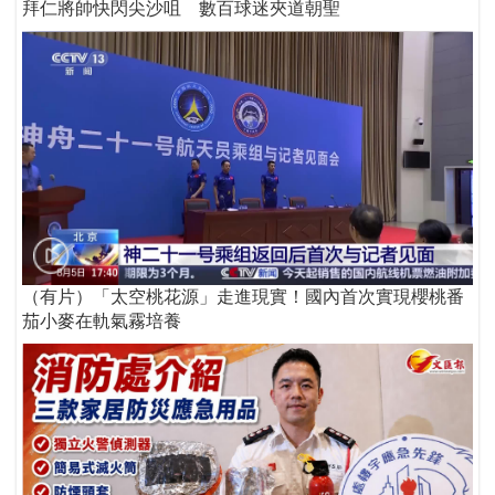
拜仁將帥快閃尖沙咀 數百球迷夾道朝聖
（有片）「太空桃花源」走進現實！國內首次實現櫻桃番
茄小麥在軌氣霧培養