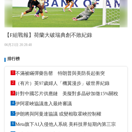
【F組戰報】荷蘭大破瑞典創不敗紀錄
06月21日 20:28:48
排行榜
1
不滿被瞞彈藥告罄 特朗普與美防長起衝突
2
（有片）英97歲婦人「機翼漫步」破世界紀錄
3
針對中國芯片供應鏈 美擬對多晶矽加徵15%關稅
4
伊阿霍峽協議進入最終審議
5
伊朗將與阿曼達協議 或變相取霍峽控制權
6
Meta旗下AI入侵他人系統 美科技界短期內第三宗