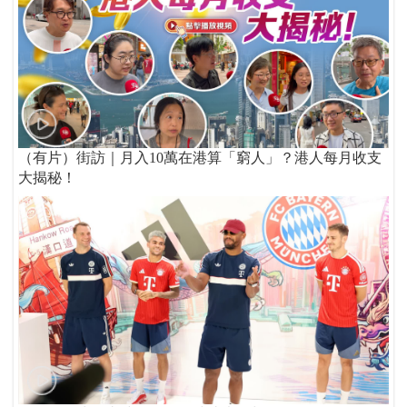
（有片）街訪｜月入10萬在港算「窮人」？港人每月收支
大揭秘！