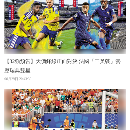
【32強預告】天價鋒線正面對決 法國「三叉戟」勢
壓瑞典雙星
06月29日 20:43:30