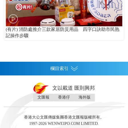
(有片) 消防處推介三款家居防災用品 四字口訣助市民熟
記操作步驟
欄目索引
首頁
文以載道 匯則興邦
香港
文匯報
香港仔
海外版
神州
灣區生活
灣區企業
灣區文化
灣區旅遊
灣區人
灣區人才
灣區政策
灣區服務易
經濟
財經
地產
投資
財評
數字經濟
經湋論
香港大公文匯傳媒集團香港文匯報版權所有。
國際
1997-2026 WENWEIPO.COM LIMITED.
評論
社評
評論
快評
來論