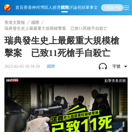
首頁
香港
神州
灣區人
經濟
國際
評論
視頻
軍事
文化
娛樂
生活
教育
體
下載客戶端
香港文匯報
國際
瑞典發生史上最嚴重大規模槍擊案 已致11死槍手自殺亡
瑞典發生史上最嚴重大規模槍
擊案 已致11死槍手自殺亡
2025-02-05 16:34:10
國際
字號