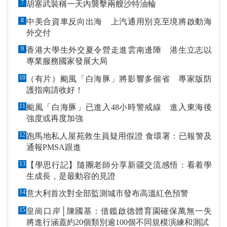
7
胡塞武裝稱一天內襲擊兩艘沙特油輪
8
中美合資車反向出海 上汽通用別克至境將啟動海
外交付
9
香港大學生外交夏令營走進雲南邊陲 港生立志以
專業服務國家發展大局
10
（有片）颱風「白海豚」將影響多個省 專家版防
護指南請收好！
11
颱風「白海豚」已進入48小時警戒線 進入東海後
強度或再度加強
12
跑馬地私人屋苑救生員疑用假證 食環署：已報警及
通報PMSA跟進
13
【學思行記】隨團老師分享新疆交流感悟：看着學
生成長，是最動容的見證
14
意大利首次對全部監測城市發布高溫紅色預警
15
皇崗口岸│陳國基：借鑑啟德體育園確保萬無一失
將進行涵蓋約20個類別逾100個不同規模演練和測試