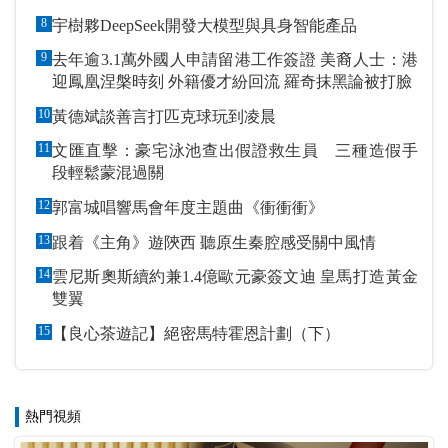
8
宇樹夥DeepSeek開發大模型與具身智能產品
9
去年逾3.1萬外國人申請留港工作簽證 美裔人士：港
迎鳳凰涅槃時刻 外籍優才紛回流 羅奇抹黑論被打臉
10
黃德斌談善言打匹克球玩到凌晨
11
文匯直擊：豪宅泳池查出假證救生員 三種造假手
段輕鬆蒙混過關
12
郭富城唱響馬會年度主題曲《衝衝衝》
13
跟着《主角》遊陝西 聽原生秦腔感受關中風情
14
雲尼斯奧斯續約兼1.4億歐元豪簽文迪 皇馬打造黃金
雙翼
15
【良心茶遊記】絕密馬特霍恩計劃（下）
熱門視頻