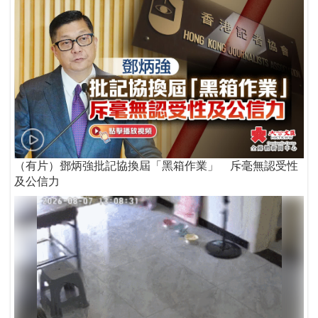
（有片）鄧炳強批記協換屆「黑箱作業」 斥毫無認受性
及公信力