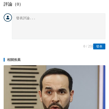
評論（
0
）
0
/ 255
發表
相關推薦