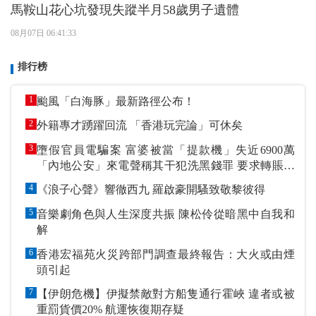
馬鞍山花心坑發現失蹤半月58歲男子遺體
08月07日 06:41:33
排行榜
1
颱風「白海豚」最新路徑公布！
2
外籍專才踴躍回流 「香港玩完論」可休矣
3
墮假官員電騙案 富婆被當「提款機」失近6900萬
「內地公安」來電聲稱其干犯洗黑錢罪 要求轉賬到
指定戶口作「保證金」
4
《浪子心聲》響徹西九 羅啟豪開騷致敬黎彼得
5
音樂劇角色與人生深度共振 陳松伶從暗黑中自我和
解
6
香港宏福苑火災跨部門調查最終報告：大火或由煙
頭引起
7
【伊朗危機】伊擬禁敵對方船隻通行霍峽 違者或被
重罰貨價20% 航運恢復期存疑