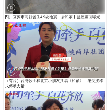
四川宜賓市高縣發生4.9級地震 居民家中監控畫面曝光
（有片）台灣歌手和北京小朋友共唱《如願》 感受接棒
式傳承力量