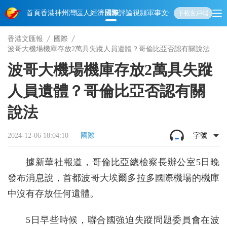
首頁
香港
神州
灣區人
經濟
國際
評論
視頻
軍事
文化
娛樂
生活
教育
體
下載客戶端
香港文匯報
國際
波哥大機場機庫存放2萬具失蹤人員遺體？哥倫比亞否認有關說法
波哥大機場機庫存放2萬具失蹤
人員遺體？哥倫比亞否認有關
說法
2024-12-06 18:04:10
國際
字號
據新華社報道，哥倫比亞總檢察長辦公室5日晚
發布消息說，首都波哥大埃爾多拉多國際機場的機庫
中沒有存放任何遺體。
5日早些時候，聯合國強迫失蹤問題委員會在波