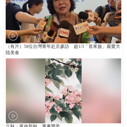
（有片）58位台灣青年赴京參訪 超1/3「首來族」最愛大
陸美食
立秋：風啟新秋 萬事豐盈