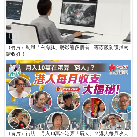
（有片）颱風「白海豚」將影響多個省 專家版防護指南
請收好！
（有片）街訪｜月入10萬在港算「窮人」？港人每月收支