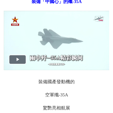
裝備「中國心」的殲-35A
裝備國產發動機的
空軍殲-35A
驚艷亮相航展