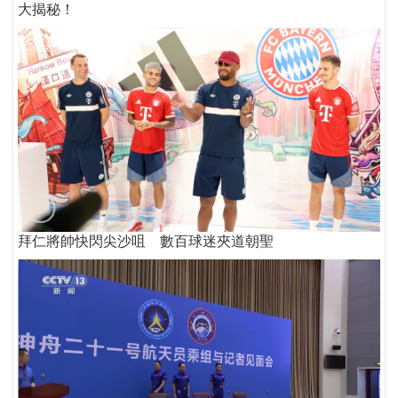
大揭秘！
拜仁將帥快閃尖沙咀 數百球迷夾道朝聖