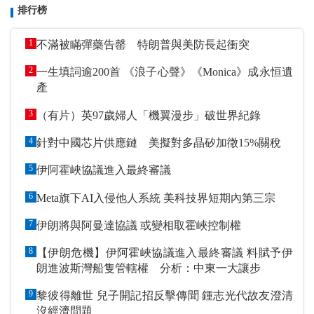
排行榜
1
不滿被瞞彈藥告罄 特朗普與美防長起衝突
2
一生填詞逾200首 《浪子心聲》《Monica》成永恒遺
產
3
（有片）英97歲婦人「機翼漫步」破世界紀錄
4
針對中國芯片供應鏈 美擬對多晶矽加徵15%關稅
5
伊阿霍峽協議進入最終審議
6
Meta旗下AI入侵他人系統 美科技界短期內第三宗
7
伊朗將與阿曼達協議 或變相取霍峽控制權
8
【伊朗危機】伊阿霍峽協議進入最終審議 料賦予伊
朗進波斯灣船隻管轄權 分析：中東一大讓步
9
黎彼得離世 兒子開記招反擊傳聞 鍾志光代故友澄清
沒經濟問題