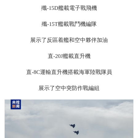
殲-15D艦載電子戰飛機
殲-15T艦載戰鬥機編隊
展示了反區着艦和空中夥伴加油
直-20J艦載直升機
直-8C運輸直升機搭載海軍陸戰隊員
展示了空中突防作戰編組