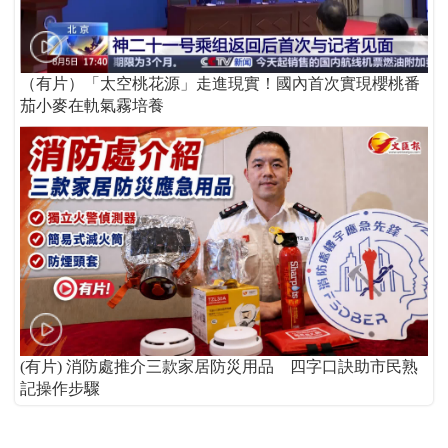
（有片）「太空桃花源」走進現實！國內首次實現櫻桃番
茄小麥在軌氣霧培養
(有片) 消防處推介三款家居防災用品 四字口訣助市民熟
記操作步驟