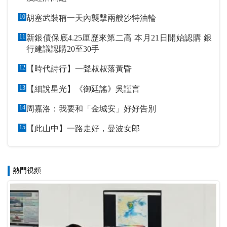
10
胡塞武裝稱一天內襲擊兩艘沙特油輪
11
新銀債保底4.25厘歷來第二高 本月21日開始認購 銀
行建議認購20至30手
12
【時代詩行】一聲叔叔落黃昏
13
【細說星光】《御廷謠》吳謹言
14
周嘉洛：我要和「金城安」好好告別
15
【此山中】一路走好，曼波女郎
熱門視頻