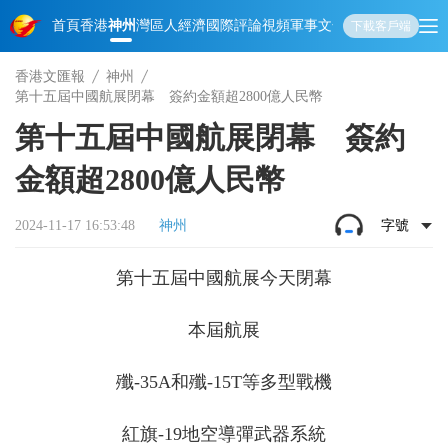
首頁
香港
神州
灣區人
經濟
國際
評論
視頻
軍事
文化
娛樂
生活
教育
體
下載客戶端
香港文匯報
神州
第十五屆中國航展閉幕 簽約金額超2800億人民幣
第十五屆中國航展閉幕 簽約
金額超2800億人民幣
2024-11-17 16:53:48
神州
字號
第十五屆中國航展今天閉幕
本屆航展
殲-35A和殲-15T等多型戰機
紅旗-19地空導彈武器系統