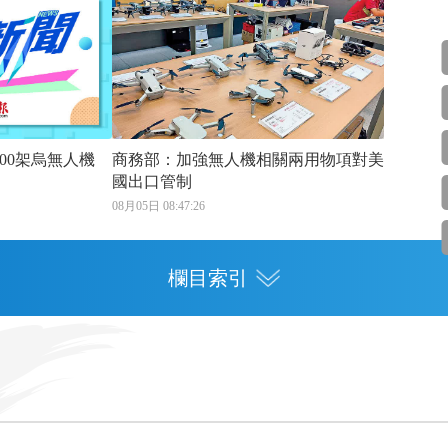
00架烏無人機
商務部：加強無人機相關兩用物項對美
國出口管制
08月05日 08:47:26
欄目索引
專欄
灣區人才
灣區政策