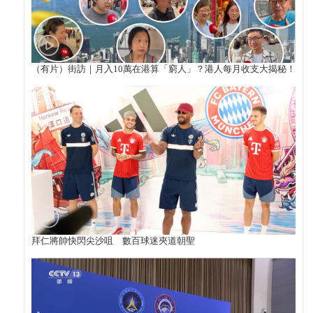
（有片）街訪｜月入10萬在港算「窮人」？港人每月收支大揭秘！
拜仁將帥快閃尖沙咀 數百球迷夾道朝聖