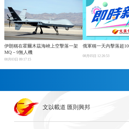
伊朗稱在霍爾木茲海峽上空擊落一架
俄軍稱一天內擊落超10
MQ－9無人機
08月05日 12:26:53
08月03日 09:17:15
首頁
文以載道 匯則興邦
香港
神州
灣區生活
灣區企業
灣區文化
灣區旅遊
灣區人
灣區服務易