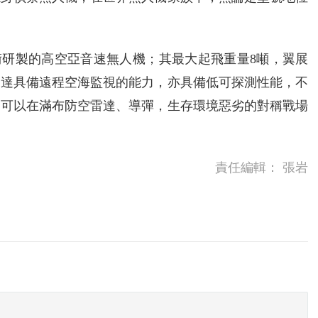
術研製的高空亞音速無人機；其最大起飛重量8噸，翼展
雷達具備遠程空海監視的能力，亦具備低可探測性能，不
更可以在滿布防空雷達、導彈，生存環境惡劣的對稱戰場
責任編輯：
張岩