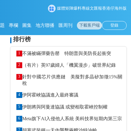
媒體矩陣
爆料專線
文匯報
香港仔
海外版
專題
專欄
圖集
地方聯播
匯周刊
下載客戶端
登錄
排行榜
1
不滿被瞞彈藥告罄 特朗普與美防長起衝突
2
（有片）英97歲婦人「機翼漫步」破世界紀錄
3
針對中國芯片供應鏈 美擬對多晶矽加徵15%關
稅
4
伊阿霍峽協議進入最終審議
5
伊朗將與阿曼達協議 或變相取霍峽控制權
6
Meta旗下AI入侵他人系統 美科技界短期內第三宗
7
胡塞武裝稱一天內襲擊兩艘沙特油輪