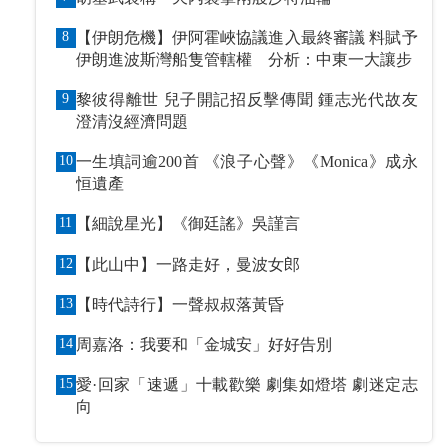
8
【伊朗危機】伊阿霍峽協議進入最終審議 料賦予
伊朗進波斯灣船隻管轄權 分析：中東一大讓步
9
黎彼得離世 兒子開記招反擊傳聞 鍾志光代故友
澄清沒經濟問題
10
一生填詞逾200首 《浪子心聲》《Monica》成永
恒遺產
11
【細說星光】《御廷謠》吳謹言
12
【此山中】一路走好，曼波女郎
13
【時代詩行】一聲叔叔落黃昏
14
周嘉洛：我要和「金城安」好好告別
15
愛·回家「速遞」十載歡樂 劇集如燈塔 劇迷定志
向