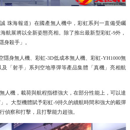
帥誠 珠海報道）在國產無人機中，彩虹系列一直備受矚
海航展將以全新姿態亮相。除了推出最新型彩虹-9外，
「隱身殺手」。
隱身無人機、彩虹-3D低成本無人機、彩虹-YH1000無
無人機以及「射手」系列空地導彈等產品集體「真機」亮相航
體無人機，載荷與航程指標強大，在部分性能上，可以達
」。大型機體賦予彩虹-9持久的續航時間和強大的載彈
行偵察和打擊，且打擊能力超強。