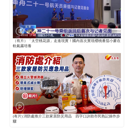
（有片）「太空桃花源」走進現實！國內首次實現櫻桃番茄小麥在
軌氣霧培養
(有片) 消防處推介三款家居防災用品 四字口訣助市民熟記操作步
驟