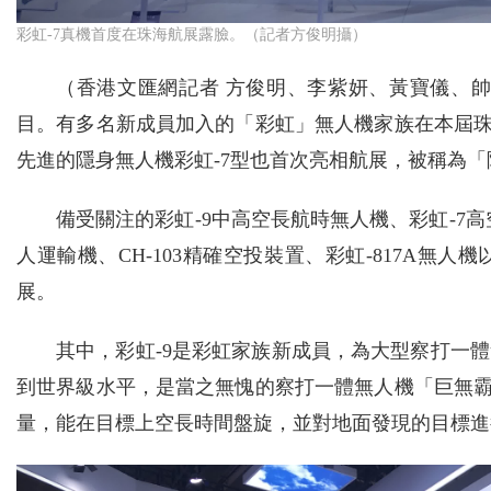
彩虹-7真機首度在珠海航展露臉。（記者方俊明攝）
（香港文匯網記者 方俊明、李紫妍、黃寶儀、
目。有多名新成員加入的「彩虹」無人機家族在本屆珠
先進的隱身無人機彩虹-7型也首次亮相航展，被稱為
備受關注的彩虹-9中高空長航時無人機、彩虹-7高空
人運輸機、CH-103精確空投裝置、彩虹-817A
展。
其中，彩虹-9是彩虹家族新成員，為大型察打一
到世界級水平，是當之無愧的察打一體無人機「巨無霸
量，能在目標上空長時間盤旋，並對地面發現的目標進