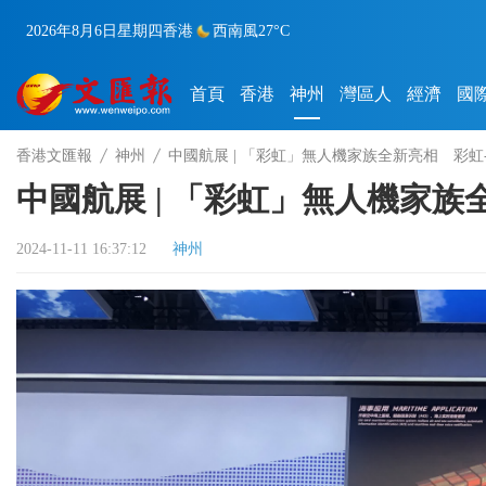
2026年8月6日
星期四
香港
西南風
27°C
首頁
香港
神州
灣區人
經濟
國
香港文匯報
神州
中國航展 | 「彩虹」無人機家族全新亮相 彩虹
中國航展 | 「彩虹」無人機家族
2024-11-11 16:37:12
神州