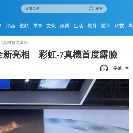
搜索
際
評論
視頻
軍事
文化
娛樂
生活
教育
體育
科技
-7真機首度露臉
全新亮相 彩虹-7真機首度露臉
字號