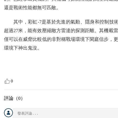
還是戰術性能都無可匹敵。
其中，彩虹-7是基於先進的氣動、隱身和控制技
超過27米，能有效壓縮敵方雷達的探測距離。其機載
僅可以在威脅比較低的非對稱戰場環境下閑庭信步，
環境下神出鬼沒。
0
評論（
0
）