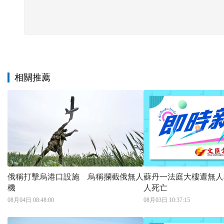
相關推薦
俄稱打擊烏港口設施 烏稱攔截俄無人
蘇丹一法庭大樓遭無人
機
人死亡
08月04日 08:48:00
08月03日 10:37:15