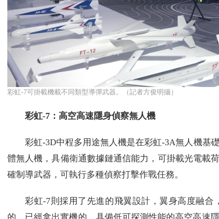
彩虹-7可掛載機載不同類型導彈武器。（記者方俊明攝）
彩虹-7：高空高速隱身偵察無人機
彩虹-3D中程多用途無人機是在彩虹-3A無人機
體無人機，具備衛通數據鏈通信能力，可掛載光電載荷
確制導武器，可執行多種偵察打擊作戰任務。
彩虹-7則採用了先進的飛翼設計，翼身高度融
的、已經拿出實機的、具備低可探測性能的高空高速