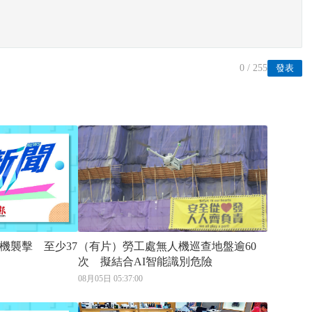
0
/ 255
發表
機襲擊 至少37
（有片）勞工處無人機巡查地盤逾60
次 擬結合AI智能識別危險
08月05日 05:37:00