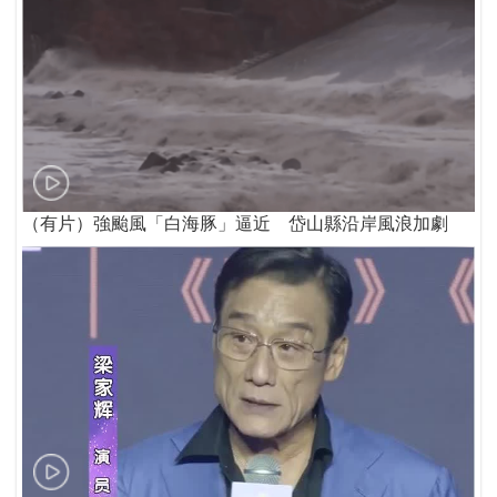
（有片）強颱風「白海豚」逼近 岱山縣沿岸風浪加劇