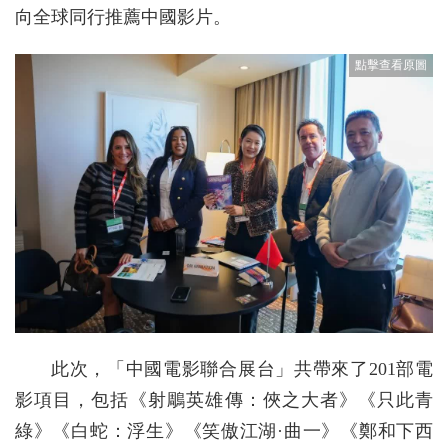
向全球同行推薦中國影片。
此次，「中國電影聯合展台」共帶來了201部電
影項目，包括《射鵰英雄傳：俠之大者》《只此青
綠》《白蛇：浮生》《笑傲江湖·曲一》《鄭和下西