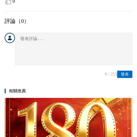
0
評論（
0
）
0
/ 255
發表
相關推薦