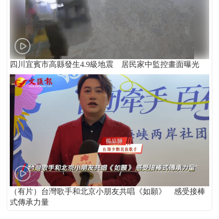
四川宜賓市高縣發生4.9級地震 居民家中監控畫面曝光
（有片）台灣歌手和北京小朋友共唱《如願》 感受接棒
式傳承力量