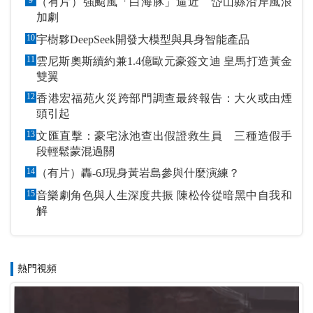
9
（有片）強颱風「白海豚」逼近 岱山縣沿岸風浪
加劇
10
宇樹夥DeepSeek開發大模型與具身智能產品
11
雲尼斯奧斯續約兼1.4億歐元豪簽文迪 皇馬打造黃金
雙翼
12
香港宏福苑火災跨部門調查最終報告：大火或由煙
頭引起
13
文匯直擊：豪宅泳池查出假證救生員 三種造假手
段輕鬆蒙混過關
14
（有片）轟-6J現身黃岩島參與什麼演練？
15
音樂劇角色與人生深度共振 陳松伶從暗黑中自我和
解
熱門視頻