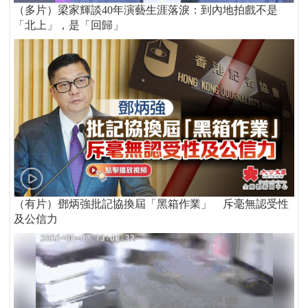
（多片）梁家輝談40年演藝生涯落淚：到內地拍戲不是
「北上」，是「回歸」
（有片）鄧炳強批記協換屆「黑箱作業」 斥毫無認受性
及公信力