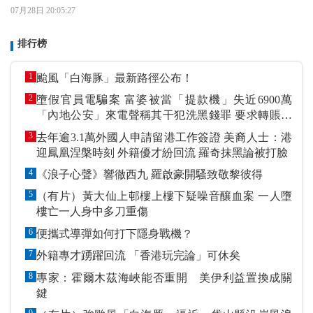
07月28日 20:05:27
排行榜
1
颱風「白海豚」最新路徑公布！
2
墮假官員電騙案 富婆被當「提款機」失近6900萬
「內地公安」來電聲稱其干犯洗黑錢罪 要求轉賬到
指定戶口作「保證金」
3
去年逾3.1萬外國人申請留港工作簽證 美裔人士：港
迎鳳凰涅槃時刻 外籍優才紛回流 羅奇抹黑論被打臉
4
《浪子心聲》響徹西九 羅啟豪開騷致敬黎彼得
5
（有片）黃大仙上邨樓上樓下疑噪音釀血案 一人墮
樓亡一人身中多刀重傷
6
便攜式導彈如何打下隱身戰機？
7
外籍專才踴躍回流 「香港玩完論」可休矣
8
專家：霍爾木茲海峽能否重開 美伊利益置換成關
鍵