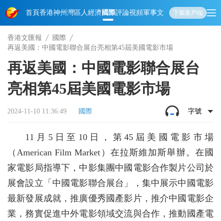
首頁
香港
神州
灣區人
經濟
國際
評論
視頻
軍事
文化
娛樂
生活
教育
體
下載客戶端
香港文匯報
國際
再返美國：中國電影聯合展台亮相第45屆美國電影市場
再返美國：中國電影聯合展台
亮相第45屆美國電影市場
2024-11-10 11:36:49
國際
字號
11月5日至10日，第45屆美國電影市場
（American Film Market）在拉斯維加斯舉辦。在國
家電影局指導下，中影集團中國電影合作製片公司於
展會設立「中國電影聯合展台」，集中展示中國電影
最新發展成就，推廣優秀國產影片，推介中國電影企
業，務實促進中外電影領域交流與合作，推動國產電