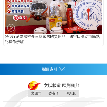
(有片) 消防處推介三款家居防災用品 四字口訣助市民熟
記操作步驟
欄目索引
首頁
文以載道 匯則興邦
香港
文匯報
香港仔
海外版
神州
灣區生活
灣區企業
灣區文化
灣區旅遊
灣區人
灣區人才
灣區政策
灣區服務易