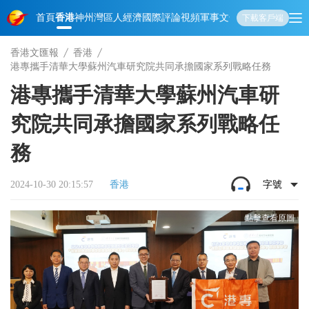
首頁
香港
神州
灣區人
經濟
國際
評論
視頻
軍事
文化
娛樂
生活
教育
體
下載客戶端
香港文匯報
香港
港專攜手清華大學蘇州汽車研究院共同承擔國家系列戰略任務
港專攜手清華大學蘇州汽車研
究院共同承擔國家系列戰略任
務
2024-10-30 20:15:57
香港
字號