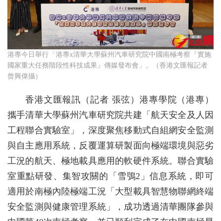
港專今日舉行「港專x清華大學蘇州汽車研究院中國南極考察『實施
國家重大任務階段性科技成果』傳媒發布會」。（香港文匯報記者
曾興偉攝）
香港文匯報訊（記者 張弦）港專學院（港專）
攜手清華大學蘇州汽車研究院共建「航天安全及人因
工程聯合實驗室」，深度聚焦移動式自組網安全監測
與自主應用系統，反覆運算研製面向極端環境與惡劣
工況的航天、極地載具應用的軟硬件系統。聯合實驗
室重點研發、集智攻關的「雪鴞2」信息系統，即可
適用於南極內陸極端工況「大型載具智慧物聯網終端
安全監測與健康管理系統」，成功透過清華團隊參與