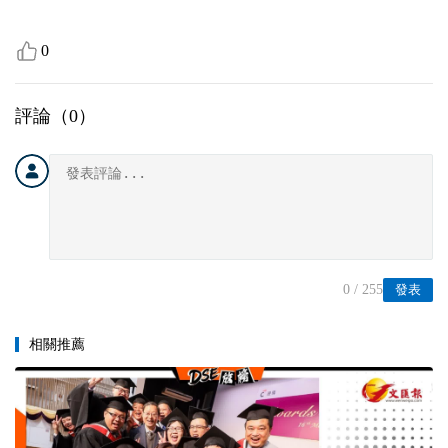
0
評論（
0
）
0
/ 255
發表
相關推薦