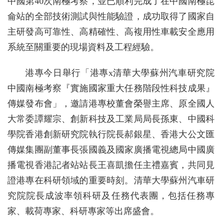
中國第40次南極考察，並已順利完成了在中國南極昆
侖站的全部技術測試與性能驗證，成功取得了國家自
主研發高可靠性、高精確性、高複用性車載安全應用
系統至關重要的現場資料及工程經驗。
港專今日舉行「港專x清華大學蘇州汽車研究院
中國南極考察『實施國家重大任務階段性科技成果』
傳媒發布會」，邀請港專校董會榮譽主席、原全國人
大常委譚耀宗、創新科技及工業局局長孫東、中國科
學院香港創新研究院執行院長郝銀星、香港大公文匯
傳媒集團副董事長張國義及國家廣播電視總局中國廣
播電視香港記者站站長王喜凱擔任主禮嘉賓，共同見
證港專在科研領域的重要時刻。清華大學蘇州汽車研
究院院長成波率領科研及任務代表團，包括任務專
家、載荷專家、科研專家等出席盛會。