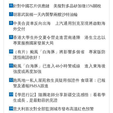
6
針對中國芯片供應鏈 美擬對多晶矽加徵15%關稅
7
胡塞武裝稱一天內襲擊兩艘沙特油輪
8
中美合資車反向出海 上汽通用別克至境將啟動海
外交付
9
香港大學生外交夏令營走進雲南邊陲 港生立志以
專業服務國家發展大局
10
（有片）颱風「白海豚」將影響多個省 專家版防
護指南請收好！
11
颱風「白海豚」已進入48小時警戒線 進入東海後
強度或再度加強
12
跑馬地一私人屋苑救生員疑用假證件 食環署：已報
警及通報PMSA跟進
13
【學思行記】隨團老師分享新疆交流感悟：看着學
生成長，是最動容的見證
14
意大利首次對全部監測城市發布高溫紅色預警