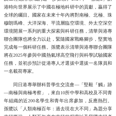
港時向世界展示了中國在極地科研中的貢獻，贏得了
全球的矚目。國家在未來十年內將對南極、北極、珠
穆朗瑪峰、大洋深海、平流層臨空環境、外太空深空
環境開展一系列的重大探索與科研任務，清華與港專
聯合團隊也將全力以赴，緊隨國家戰略腳步，堅實地
完成每一個科研任務。孫鷺表示清華與港專聯合團隊
將在2025年參與中國熱氣球高空飛行與科學試驗國家
任務，並初步預計從港專人才選拔中選拔一名隊員和
一名載荷專家。
同日港專舉辦科普學生交流會—「堅毅『觸』跡
—南極與南極考察」，來自10所中學和高校及不同青
年組織的近200名學生和青年出席參加，反應熱烈。
孫鷺以「人類南極百年：過去現在大不同」為題分享