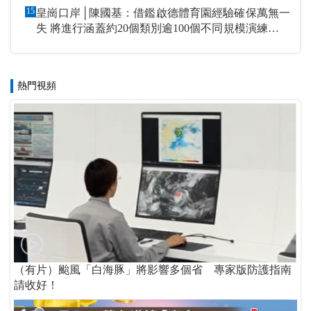
15
皇崗口岸│陳國基：借鑑啟德體育園經驗確保萬無一
失 將進行涵蓋約20個類別逾100個不同規模演練和測
試
熱門視頻
（有片）颱風「白海豚」將影響多個省 專家版防護指南
請收好！