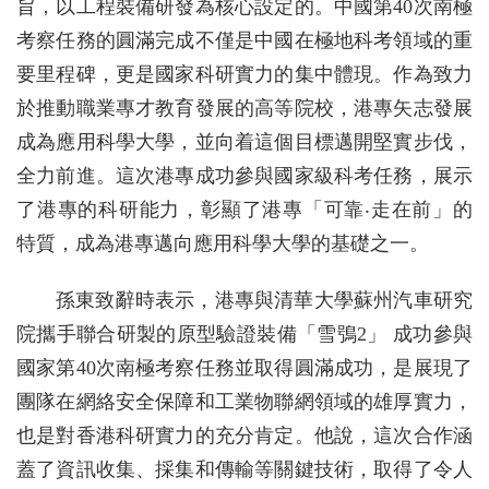
旨，以工程裝備研發為核心設定的。中國第40次南極
考察任務的圓滿完成不僅是中國在極地科考領域的重
要里程碑，更是國家科研實力的集中體現。作為致力
於推動職業專才教育發展的高等院校，港專矢志發展
成為應用科學大學，並向着這個目標邁開堅實步伐，
全力前進。這次港專成功參與國家級科考任務，展示
了港專的科研能力，彰顯了港專「可靠‧走在前」的
特質，成為港專邁向應用科學大學的基礎之一。
孫東致辭時表示，港專與清華大學蘇州汽車研究
院攜手聯合研製的原型驗證裝備「雪鴞2」 成功參與
國家第40次南極考察任務並取得圓滿成功，是展現了
團隊在網絡安全保障和工業物聯網領域的雄厚實力，
也是對香港科研實力的充分肯定。他說，這次合作涵
蓋了資訊收集、採集和傳輸等關鍵技術，取得了令人