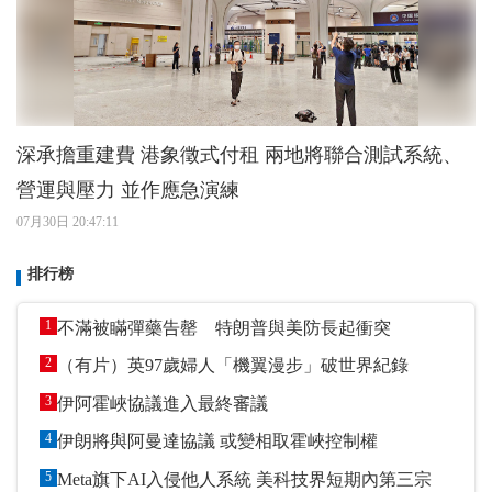
深承擔重建費 港象徵式付租 兩地將聯合測試系統、
營運與壓力 並作應急演練
07月30日 20:47:11
排行榜
1
不滿被瞞彈藥告罄 特朗普與美防長起衝突
2
（有片）英97歲婦人「機翼漫步」破世界紀錄
3
伊阿霍峽協議進入最終審議
4
伊朗將與阿曼達協議 或變相取霍峽控制權
5
Meta旗下AI入侵他人系統 美科技界短期內第三宗