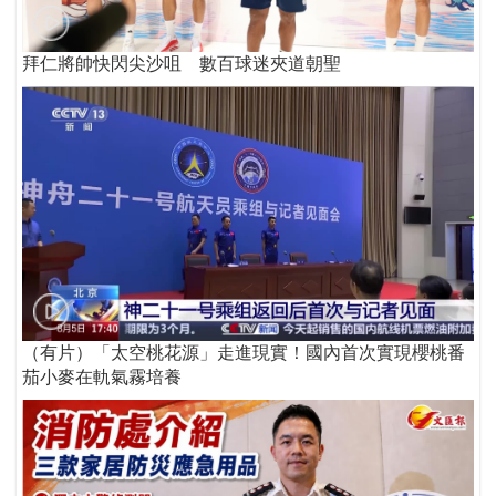
拜仁將帥快閃尖沙咀 數百球迷夾道朝聖
（有片）「太空桃花源」走進現實！國內首次實現櫻桃番
茄小麥在軌氣霧培養