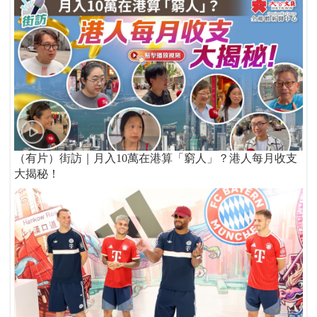
（有片）街訪｜月入10萬在港算「窮人」？港人每月收支
大揭秘！