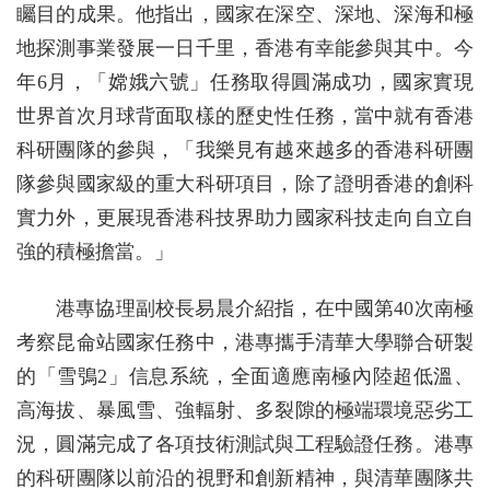
矚目的成果。他指出，國家在深空、深地、深海和極
地探測事業發展一日千里，香港有幸能參與其中。今
年6月，「嫦娥六號」任務取得圓滿成功，國家實現
世界首次月球背面取樣的歷史性任務，當中就有香港
科研團隊的參與，「我樂見有越來越多的香港科研團
隊參與國家級的重大科研項目，除了證明香港的創科
實力外，更展現香港科技界助力國家科技走向自立自
強的積極擔當。」
港專協理副校長易晨介紹指，在中國第40次南極
考察昆侖站國家任務中，港專攜手清華大學聯合研製
的「雪鴞2」信息系統，全面適應南極內陸超低溫、
高海拔、暴風雪、強輻射、多裂隙的極端環境惡劣工
況，圓滿完成了各項技術測試與工程驗證任務。港專
的科研團隊以前沿的視野和創新精神，與清華團隊共