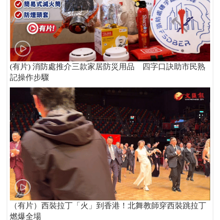
(有片) 消防處推介三款家居防災用品 四字口訣助市民熟
記操作步驟
（有片）西裝拉丁「火」到香港！北舞教師穿西裝跳拉丁
燃爆全場