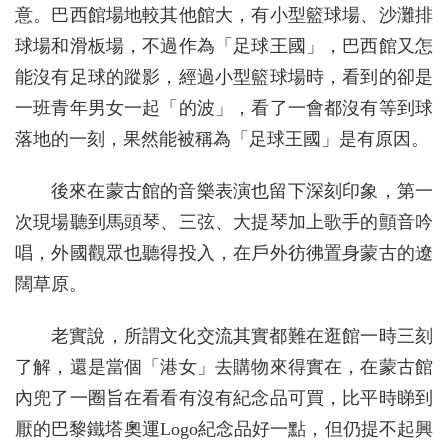
意。巴西館場地較其他館大，有小型籃球場、沙灘排
球場和滑板場，不過作為「足球王國」，巴西館又怎
能沒有足球的蹤影，經過小型籃球場時，看到的卻是
一班青年男女一起「的波」，看了一會都沒有等到球
落地的一刻，果然能被稱為「足球王國」是有原因。
後來在蒙古館的音樂表演也留下深刻印象，第一
次現場聽到馬頭琴、三弦、大提琴加上歌手的顫音吟
唱，外國觀眾也聽得投入，在戶外彷彿置身蒙古的遼
闊草原。
老實說，所謂文化交流其實都難在逛館一時三刻
了解，還是當個「港女」去購物來得實在，在蒙古館
內兜了一圈旨在看看有沒有紀念品可買，比平時睇到
厭的巴黎鐵塔奧運Logo紀念品好一點，但仍提不起興