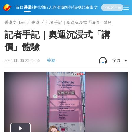
首頁
香港
神州
灣區人
經濟
國際
評論
視頻
軍事
文化
娛樂
生活
教育
體
下載客戶端
香港文匯報
香港
記者手記｜奧運沉浸式「講價」體驗
記者手記｜奧運沉浸式「講
價」體驗
2024-08-06 23:42:56
香港
字號