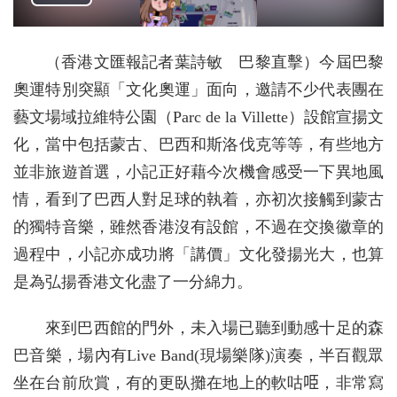
（香港文匯報記者葉詩敏 巴黎直擊）今屆巴黎
奧運特別突顯「文化奧運」面向，邀請不少代表團在
藝文場域拉維特公園（Parc de la Villette）設館宣揚文
化，當中包括蒙古、巴西和斯洛伐克等等，有些地方
並非旅遊首選，小記正好藉今次機會感受一下異地風
情，看到了巴西人對足球的執着，亦初次接觸到蒙古
的獨特音樂，雖然香港沒有設館，不過在交換徽章的
過程中，小記亦成功將「講價」文化發揚光大，也算
是為弘揚香港文化盡了一分綿力。
來到巴西館的門外，未入場已聽到動感十足的森
巴音樂，場內有Live Band(現場樂隊)演奏，半百觀眾
坐在台前欣賞，有的更臥攤在地上的軟咕𠱸，非常寫