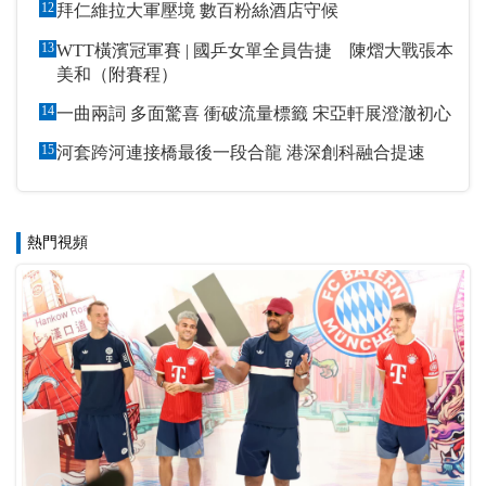
12
拜仁維拉大軍壓境 數百粉絲酒店守候
13
WTT橫濱冠軍賽 | 國乒女單全員告捷 陳熠大戰張本
美和（附賽程）
14
一曲兩詞 多面驚喜 衝破流量標籤 宋亞軒展澄澈初心
15
河套跨河連接橋最後一段合龍 港深創科融合提速
熱門視頻