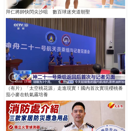
拜仁將帥快閃尖沙咀 數百球迷夾道朝聖
（有片）「太空桃花源」走進現實！國內首次實現櫻桃番
茄小麥在軌氣霧培養