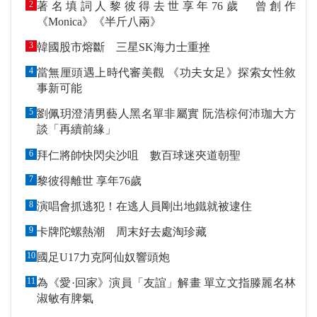
2
著名填詞人黎彼得去世享年76歲 曾創作
《Monica》《半斤八兩》
3
韓國股市熔斷 三星SK海力士重挫
4
當無厘頭遇上時代審美觀 《功夫女足》探索女性敘
事新可能
5
劉佩玥澄清男藝人黑名單非屬實 阮浩棕何沛珈大方
談「再續前緣」
6
拜仁將帥快閃尖沙咀 數百球迷夾道朝聖
7
黎彼得離世 享年76歲
8
演唱會抓逃犯！在逃人員剛出地鐵就被逮住
9
卡牌陀螺熱潮 周末好去處淘珍藏
10
國足U17力克阿仙奴響頭炮
11
為《愛·回家》演員「友誼」解畫 單立文指滕麗名林
淑敏有脾氣