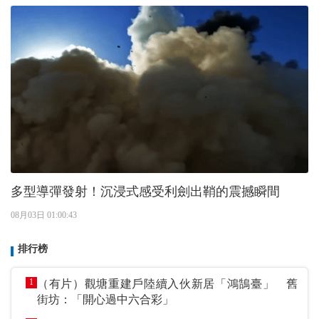
多型導彈發射！沉浸式感受利劍出鞘的震撼瞬間
08月03日 01:00:43
排行榜
1
（有片）觀塘重建戶陸續入伙新居「鴻鵠臺」 舊
街坊：「開心過中六合彩」