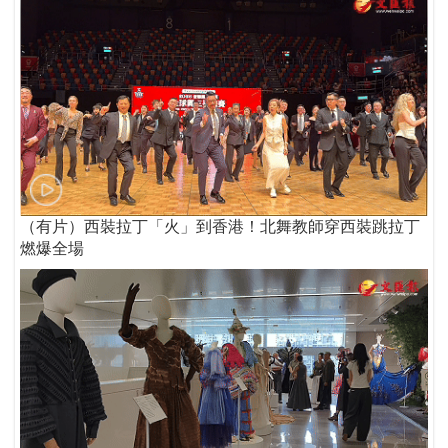
（有片）西裝拉丁「火」到香港！北舞教師穿西裝跳拉丁
燃爆全場