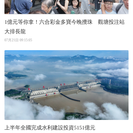
1億元等你拿！六合彩金多寶今晚攪珠 觀塘投注站
大排長龍
07月21日 09:15:05
上半年全國完成水利建設投資5151億元