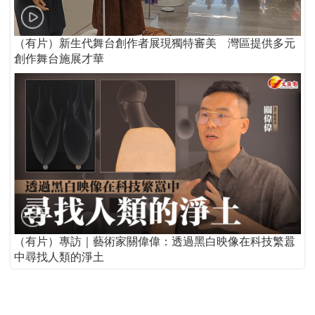
（有片）新生代舞台創作者展現獨特審美 灣區提供多元
創作舞台施展才華
（有片）專訪｜藝術家關偉偉：透過黑白映像在科技繁囂
中尋找人類的淨土