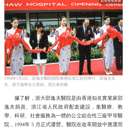
1994年5月2日，邵逸夫醫院開院典禮在浙江杭州舉行。邵逸夫先
生、邵方逸華女士剪綵。受訪者供圖
據了解，浙大邵逸夫醫院是由香港知名實業家邵
逸夫捐資、浙江省人民政府配套建設，集醫療、教
學、科研、社會服務為一體的公立綜合性三級甲等醫
院，1994年 5 月正式運營。醫院在改革開放中應運而