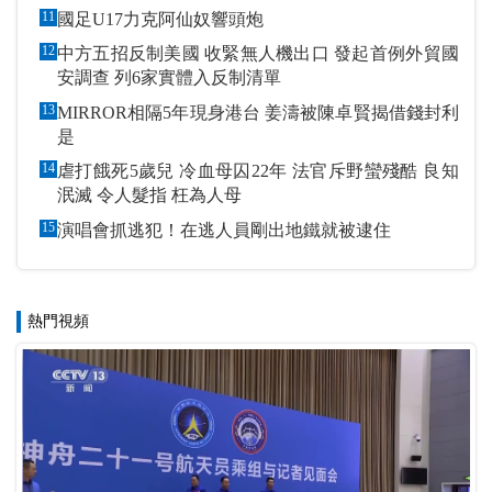
11
國足U17力克阿仙奴響頭炮
12
中方五招反制美國 收緊無人機出口 發起首例外貿國
安調查 列6家實體入反制清單
13
MIRROR相隔5年現身港台 姜濤被陳卓賢揭借錢封利
是
14
虐打餓死5歲兒 冷血母囚22年 法官斥野蠻殘酷 良知
泯滅 令人髮指 枉為人母
15
演唱會抓逃犯！在逃人員剛出地鐵就被逮住
熱門視頻