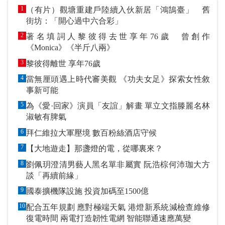
1
（有片）觀塘重建戶陸續入伙新居「鴻鵠臺」 舊
街坊：「開心過中六合彩」
2
著名填詞人黎彼得去世享年76歲 曾創作
《Monica》《半斤八兩》
3
黎彼得離世 享年76歲
4
當無厘頭遇上時代審美觀 《功夫女足》探索女性敘
事新可能
5
為《愛·回家》演員「友誼」解畫 單立文指滕麗名林
淑敏有脾氣
6
拜仁維拉大軍壓境 數百粉絲酒店守候
7
【大地遊走】那盞燈的電，從哪裏來？
8
劉佩玥澄清男藝人黑名單非屬實 阮浩棕何沛珈大方
談「再續前緣」
9
國泰擴機隊設施 投資加碼至1500億
10
配合五年規劃 應對極端天氣 港燈新系統減檢查維修
復電時間 兩電打造韌性電網 智能聯通速應萬變