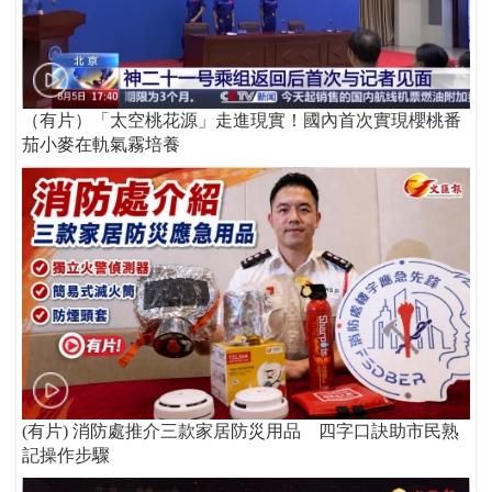
（有片）「太空桃花源」走進現實！國內首次實現櫻桃番
茄小麥在軌氣霧培養
(有片) 消防處推介三款家居防災用品 四字口訣助市民熟
記操作步驟