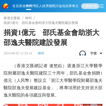
首頁
香港
神州
灣區人
經濟
國際
評論
視頻
軍事
文化
娛樂
生活
教育
體
下載客戶端
香港文匯報
神州
捐資1億元 邵氏基金會助浙大邵逸夫醫院建設發展
捐資1億元 邵氏基金會助浙大
邵逸夫醫院建設發展
2024-08-05 12:20:14
神州
字號
（香港文匯網記者 連慜鈺）適逢浙江大學醫學
院附屬邵逸夫醫院建院三十周年，邵氏基金會捐贈1
億元（人民幣）整設立「浙江大學醫學院附屬邵逸夫
醫院邵逸夫發展建設基金」，將專項用於支持浙大邵
逸夫醫院的各項建設與發展。